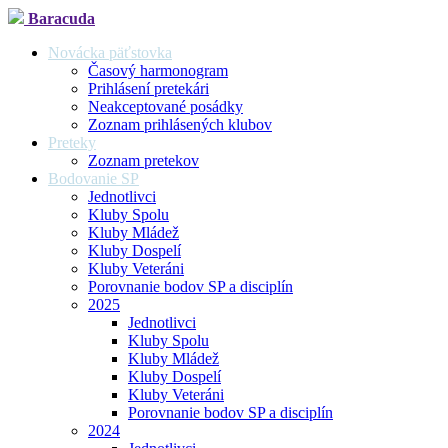
Baracuda
Novácka päťstovka
Časový harmonogram
Prihlásení pretekári
Neakceptované posádky
Zoznam prihlásených klubov
Preteky
Zoznam pretekov
Bodovanie SP
Jednotlivci
Kluby Spolu
Kluby Mládež
Kluby Dospelí
Kluby Veteráni
Porovnanie bodov SP a disciplín
2025
Jednotlivci
Kluby Spolu
Kluby Mládež
Kluby Dospelí
Kluby Veteráni
Porovnanie bodov SP a disciplín
2024