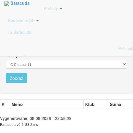
Baracuda
Spolu
Preteky
Mládež
Dospelí
Bodovanie SP
Veteráni
Jednotlivci
IS Baracuda
Bodovanie SP - Jednotlivci 2022
Prihlásiť
Disciplína
#
Meno
Klub
Suma
Vygenerované: 08.08.2026 - 22:58:29
Baracuda v0.4, 88.2 ms