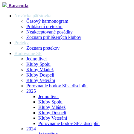
Baracuda
Novácka päťstovka
Časový harmonogram
Prihlásení pretekári
Neakceptované posádky
Zoznam prihlásených klubov
Preteky
Zoznam pretekov
Bodovanie SP
Jednotlivci
Kluby Spolu
Kluby Mládež
Kluby Dospelí
Kluby Veteráni
Porovnanie bodov SP a disciplín
2025
Jednotlivci
Kluby Spolu
Kluby Mládež
Kluby Dospelí
Kluby Veteráni
Porovnanie bodov SP a disciplín
2024