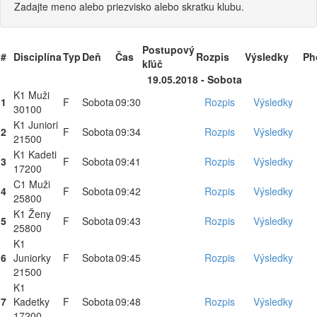
Zadajte meno alebo priezvisko alebo skratku klubu.
Postupový
#
Disciplína
Typ
Deň
Čas
Rozpis
Výsledky
Ph
kľúč
19.05.2018 - Sobota
K1 Muži
1
F
Sobota
09:30
Rozpis
Výsledky
30100
K1 Juniori
2
F
Sobota
09:34
Rozpis
Výsledky
21500
K1 Kadeti
3
F
Sobota
09:41
Rozpis
Výsledky
17200
C1 Muži
4
F
Sobota
09:42
Rozpis
Výsledky
25800
K1 Ženy
5
F
Sobota
09:43
Rozpis
Výsledky
25800
K1
6
Juniorky
F
Sobota
09:45
Rozpis
Výsledky
21500
K1
7
Kadetky
F
Sobota
09:48
Rozpis
Výsledky
17200