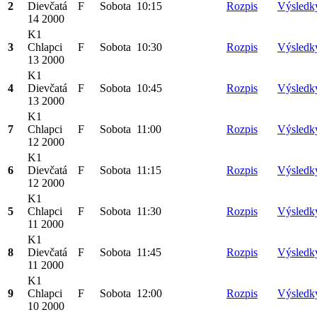
2
Dievčatá
F
Sobota
10:15
Rozpis
Výsledk
14 2000
K1
3
Chlapci
F
Sobota
10:30
Rozpis
Výsledk
13 2000
K1
4
Dievčatá
F
Sobota
10:45
Rozpis
Výsledk
13 2000
K1
7
Chlapci
F
Sobota
11:00
Rozpis
Výsledk
12 2000
K1
6
Dievčatá
F
Sobota
11:15
Rozpis
Výsledk
12 2000
K1
5
Chlapci
F
Sobota
11:30
Rozpis
Výsledk
11 2000
K1
8
Dievčatá
F
Sobota
11:45
Rozpis
Výsledk
11 2000
K1
9
Chlapci
F
Sobota
12:00
Rozpis
Výsledk
10 2000