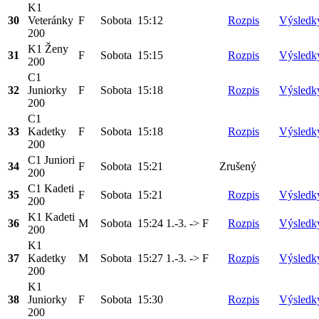
K1
30
Veteránky
F
Sobota
15:12
Rozpis
Výsledk
200
K1 Ženy
31
F
Sobota
15:15
Rozpis
Výsledk
200
C1
32
Juniorky
F
Sobota
15:18
Rozpis
Výsledk
200
C1
33
Kadetky
F
Sobota
15:18
Rozpis
Výsledk
200
C1 Juniori
34
F
Sobota
15:21
Zrušený
200
C1 Kadeti
35
F
Sobota
15:21
Rozpis
Výsledk
200
K1 Kadeti
36
M
Sobota
15:24
1.-3. -> F
Rozpis
Výsledk
200
K1
37
Kadetky
M
Sobota
15:27
1.-3. -> F
Rozpis
Výsledk
200
K1
38
Juniorky
F
Sobota
15:30
Rozpis
Výsledk
200