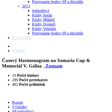
Porovnanie bodov SP a disciplín
2013
Jednotlivci
Kluby Spolu
Kluby Mládež
Kluby Dospelí
Kluby Veteráni
Porovnanie bodov SP a disciplín
IS Baracuda
Prihlásiť
Časový Harmonogram na Samaria Cup &
Memoriál V. Gálisa
Zoznam
19
Počet klubov
289
Počet pretekárov
482
Počet prihlášok
Rozpis
Výsledky
SP jednotlivci