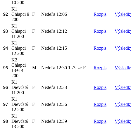
10 200
K1
92
Chlapci 9
F
Nedeľa
12:06
Rozpis
Výsledk
200
K1
93
Chlapci
F
Nedeľa
12:12
Rozpis
Výsledk
11 200
K1
94
Chlapci
F
Nedeľa
12:15
Rozpis
Výsledk
12 200
K2
Chlapci
95
M
Nedeľa
12:30
1.-3. -> F
Rozpis
Výsledk
13+14
200
K1
96
Dievčatá
F
Nedeľa
12:33
Rozpis
Výsledk
11 200
K1
97
Dievčatá
F
Nedeľa
12:36
Rozpis
Výsledk
12 200
K1
98
Dievčatá
F
Nedeľa
12:39
Rozpis
Výsledk
13 200