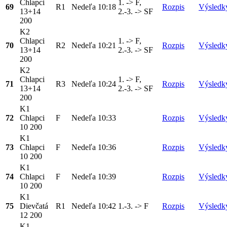
Chlapci
1. -> F,
69
R1
Nedeľa
10:18
Rozpis
Výsledk
13+14
2.-3. -> SF
200
K2
Chlapci
1. -> F,
70
R2
Nedeľa
10:21
Rozpis
Výsledk
13+14
2.-3. -> SF
200
K2
Chlapci
1. -> F,
71
R3
Nedeľa
10:24
Rozpis
Výsledk
13+14
2.-3. -> SF
200
K1
72
Chlapci
F
Nedeľa
10:33
Rozpis
Výsledk
10 200
K1
73
Chlapci
F
Nedeľa
10:36
Rozpis
Výsledk
10 200
K1
74
Chlapci
F
Nedeľa
10:39
Rozpis
Výsledk
10 200
K1
75
Dievčatá
R1
Nedeľa
10:42
1.-3. -> F
Rozpis
Výsledk
12 200
K1