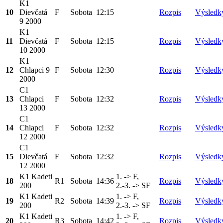
K1
10
Dievčatá
F
Sobota
12:15
Rozpis
Výsledk
9 2000
K1
11
Dievčatá
F
Sobota
12:15
Rozpis
Výsledk
10 2000
K1
12
Chlapci 9
F
Sobota
12:30
Rozpis
Výsledk
2000
C1
13
Chlapci
F
Sobota
12:32
Rozpis
Výsledk
13 2000
C1
14
Chlapci
F
Sobota
12:32
Rozpis
Výsledk
12 2000
C1
15
Dievčatá
F
Sobota
12:32
Rozpis
Výsledk
12 2000
K1 Kadeti
1. -> F,
18
R1
Sobota
14:36
Rozpis
Výsledk
200
2.-3. -> SF
K1 Kadeti
1. -> F,
19
R2
Sobota
14:39
Rozpis
Výsledk
200
2.-3. -> SF
K1 Kadeti
1. -> F,
20
R3
Sobota
14:42
Rozpis
Výsledk