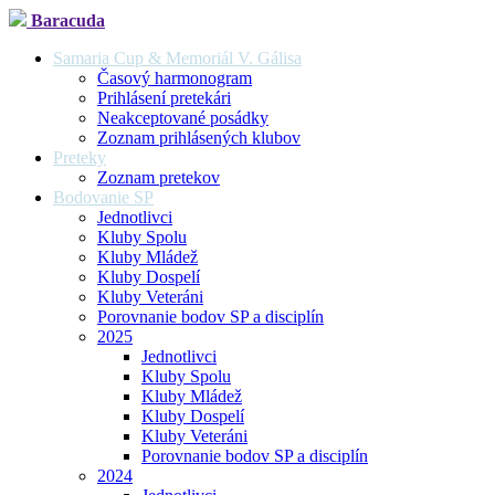
Baracuda
Samaria Cup & Memoriál V. Gálisa
Časový harmonogram
Prihlásení pretekári
Neakceptované posádky
Zoznam prihlásených klubov
Preteky
Zoznam pretekov
Bodovanie SP
Jednotlivci
Kluby Spolu
Kluby Mládež
Kluby Dospelí
Kluby Veteráni
Porovnanie bodov SP a disciplín
2025
Jednotlivci
Kluby Spolu
Kluby Mládež
Kluby Dospelí
Kluby Veteráni
Porovnanie bodov SP a disciplín
2024