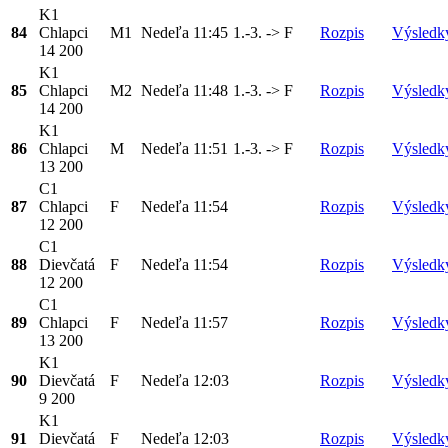
K1
84
Chlapci
M1
Nedeľa
11:45
1.-3. -> F
Rozpis
Výsledk
14 200
K1
85
Chlapci
M2
Nedeľa
11:48
1.-3. -> F
Rozpis
Výsledk
14 200
K1
86
Chlapci
M
Nedeľa
11:51
1.-3. -> F
Rozpis
Výsledk
13 200
C1
87
Chlapci
F
Nedeľa
11:54
Rozpis
Výsledk
12 200
C1
88
Dievčatá
F
Nedeľa
11:54
Rozpis
Výsledk
12 200
C1
89
Chlapci
F
Nedeľa
11:57
Rozpis
Výsledk
13 200
K1
90
Dievčatá
F
Nedeľa
12:03
Rozpis
Výsledk
9 200
K1
91
Dievčatá
F
Nedeľa
12:03
Rozpis
Výsledk