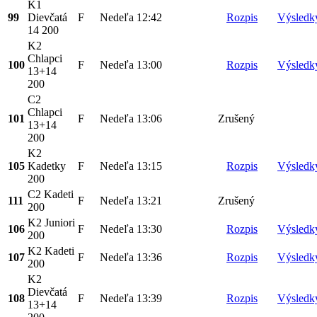
K1
99
Dievčatá
F
Nedeľa
12:42
Rozpis
Výsledk
14 200
K2
Chlapci
100
F
Nedeľa
13:00
Rozpis
Výsledk
13+14
200
C2
Chlapci
101
F
Nedeľa
13:06
Zrušený
13+14
200
K2
105
Kadetky
F
Nedeľa
13:15
Rozpis
Výsledk
200
C2 Kadeti
111
F
Nedeľa
13:21
Zrušený
200
K2 Juniori
106
F
Nedeľa
13:30
Rozpis
Výsledk
200
K2 Kadeti
107
F
Nedeľa
13:36
Rozpis
Výsledk
200
K2
Dievčatá
108
F
Nedeľa
13:39
Rozpis
Výsledk
13+14