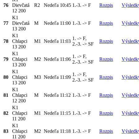
76
Dievčatá
R2
Nedeľa
10:45
1.-3. -> F
Rozpis
Výsledk
12 200
K1
77
Dievčatá
M
Nedeľa
11:00
1.-3. -> F
Rozpis
Výsledk
13 200
K1
1. -> F,
78
Chlapci
M1
Nedeľa
11:03
Rozpis
Výsledk
2.-3. -> SF
13 200
K1
1. -> F,
79
Chlapci
M2
Nedeľa
11:06
Rozpis
Výsledk
2.-3. -> SF
13 200
K1
1. -> F,
80
Chlapci
M3
Nedeľa
11:09
Rozpis
Výsledk
2.-3. -> SF
13 200
K1
81
Chlapci
M
Nedeľa
11:12
1.-3. -> F
Rozpis
Výsledk
12 200
K1
82
Chlapci
M1
Nedeľa
11:15
1.-3. -> F
Rozpis
Výsledk
11 200
K1
83
Chlapci
M2
Nedeľa
11:18
1.-3. -> F
Rozpis
Výsledk
11 200