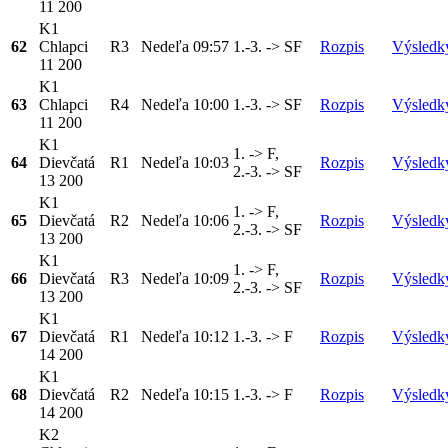
11 200
K1
62
Chlapci
R3
Nedeľa
09:57
1.-3. -> SF
Rozpis
Výsledk
11 200
K1
63
Chlapci
R4
Nedeľa
10:00
1.-3. -> SF
Rozpis
Výsledk
11 200
K1
1. -> F,
64
Dievčatá
R1
Nedeľa
10:03
Rozpis
Výsledk
2.-3. -> SF
13 200
K1
1. -> F,
65
Dievčatá
R2
Nedeľa
10:06
Rozpis
Výsledk
2.-3. -> SF
13 200
K1
1. -> F,
66
Dievčatá
R3
Nedeľa
10:09
Rozpis
Výsledk
2.-3. -> SF
13 200
K1
67
Dievčatá
R1
Nedeľa
10:12
1.-3. -> F
Rozpis
Výsledk
14 200
K1
68
Dievčatá
R2
Nedeľa
10:15
1.-3. -> F
Rozpis
Výsledk
14 200
K2