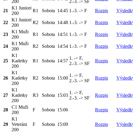
200
2.-3. -> SF
K1 Juniori
21
R1
Sobota
14:45
1.-3. -> F
Rozpis
Výsledk
200
K1 Juniori
22
R2
Sobota
14:48
1.-3. -> F
Rozpis
Výsledk
200
K1 Muži
23
R1
Sobota
14:51
1.-3. -> F
Rozpis
Výsledk
200
K1 Muži
24
R2
Sobota
14:54
1.-3. -> F
Rozpis
Výsledk
200
K1
1. -> F,
25
Kadetky
R1
Sobota
14:57
Rozpis
Výsledk
2.-3. -> SF
200
K1
1. -> F,
26
Kadetky
R2
Sobota
15:00
Rozpis
Výsledk
2.-3. -> SF
200
K1
1. -> F,
27
Kadetky
R3
Sobota
15:03
Rozpis
Výsledk
2.-3. -> SF
200
C1 Muži
28
F
Sobota
15:06
Rozpis
Výsledk
200
K1
29
Veteráni
F
Sobota
15:09
Rozpis
Výsledk
200