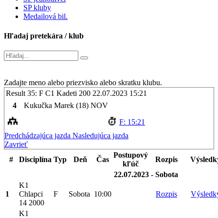
SP kluby
Medailová bil.
Hľadaj pretekára / klub
Zadajte meno alebo priezvisko alebo skratku klubu.
Result 35: F C1 Kadeti 200
22.07.2023 15:21
4
Kukučka Marek (18)
NOV
F: 15:21
Predchádzajúca jazda
Nasledujúca jazda
Zavrieť
Postupový
#
Disciplína
Typ
Deň
Čas
Rozpis
Výsledk
kľúč
22.07.2023 - Sobota
K1
1
Chlapci
F
Sobota
10:00
Rozpis
Výsledk
14 2000
K1