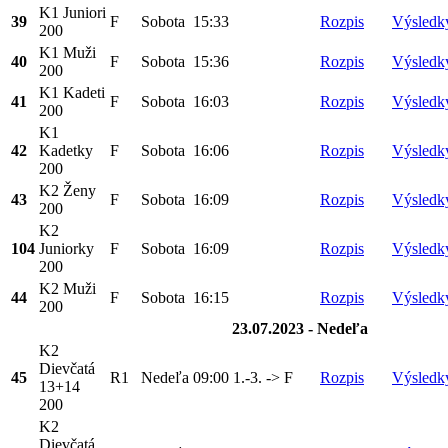
K1 Juniori
39
F
Sobota
15:33
Rozpis
Výsledk
200
K1 Muži
40
F
Sobota
15:36
Rozpis
Výsledk
200
K1 Kadeti
41
F
Sobota
16:03
Rozpis
Výsledk
200
K1
42
Kadetky
F
Sobota
16:06
Rozpis
Výsledk
200
K2 Ženy
43
F
Sobota
16:09
Rozpis
Výsledk
200
K2
104
Juniorky
F
Sobota
16:09
Rozpis
Výsledk
200
K2 Muži
44
F
Sobota
16:15
Rozpis
Výsledk
200
23.07.2023 - Nedeľa
K2
Dievčatá
45
R1
Nedeľa
09:00
1.-3. -> F
Rozpis
Výsledk
13+14
200
K2
Dievčatá