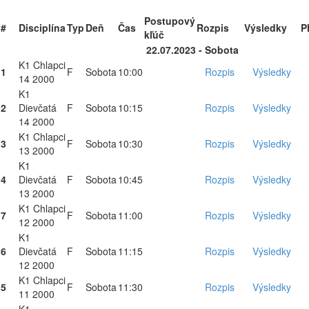
Postupový
#
Disciplína
Typ
Deň
Čas
Rozpis
Výsledky
P
kľúč
22.07.2023 - Sobota
K1 Chlapci
1
F
Sobota
10:00
Rozpis
Výsledky
14 2000
K1
2
Dievčatá
F
Sobota
10:15
Rozpis
Výsledky
14 2000
K1 Chlapci
3
F
Sobota
10:30
Rozpis
Výsledky
13 2000
K1
4
Dievčatá
F
Sobota
10:45
Rozpis
Výsledky
13 2000
K1 Chlapci
7
F
Sobota
11:00
Rozpis
Výsledky
12 2000
K1
6
Dievčatá
F
Sobota
11:15
Rozpis
Výsledky
12 2000
K1 Chlapci
5
F
Sobota
11:30
Rozpis
Výsledky
11 2000