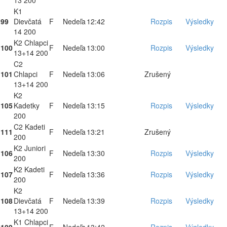
13 200
K1
99
Dievčatá
F
Nedeľa
12:42
Rozpis
Výsledky
14 200
K2 Chlapci
100
F
Nedeľa
13:00
Rozpis
Výsledky
13+14 200
C2
101
Chlapci
F
Nedeľa
13:06
Zrušený
13+14 200
K2
105
Kadetky
F
Nedeľa
13:15
Rozpis
Výsledky
200
C2 Kadeti
111
F
Nedeľa
13:21
Zrušený
200
K2 Juniori
106
F
Nedeľa
13:30
Rozpis
Výsledky
200
K2 Kadeti
107
F
Nedeľa
13:36
Rozpis
Výsledky
200
K2
108
Dievčatá
F
Nedeľa
13:39
Rozpis
Výsledky
13+14 200
K1 Chlapci