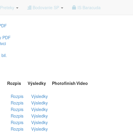
árna
Preteky
Bodovanie SP
IS Baracuda
 PDF
y PDF
ivci
bil.
Rozpis
Výsledky
Photofinish
Video
Rozpis
Výsledky
Rozpis
Výsledky
Rozpis
Výsledky
Rozpis
Výsledky
Rozpis
Výsledky
Rozpis
Výsledky