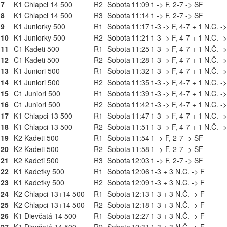
7
K1 Chlapci 14 500
R2
Sobota
11:09
1 -> F, 2-7 -> SF
8
K1 Chlapci 14 500
R3
Sobota
11:14
1 -> F, 2-7 -> SF
9
K1 Juniorky 500
R1
Sobota
11:17
1-3 -> F, 4-7 + 1 N.Č. -
10
K1 Juniorky 500
R2
Sobota
11:21
1-3 -> F, 4-7 + 1 N.Č. -
11
C1 Kadeti 500
R1
Sobota
11:25
1-3 -> F, 4-7 + 1 N.Č. -
12
C1 Kadeti 500
R2
Sobota
11:28
1-3 -> F, 4-7 + 1 N.Č. -
13
K1 Juniori 500
R1
Sobota
11:32
1-3 -> F, 4-7 + 1 N.Č. -
14
K1 Juniori 500
R2
Sobota
11:35
1-3 -> F, 4-7 + 1 N.Č. -
15
C1 Juniori 500
R1
Sobota
11:39
1-3 -> F, 4-7 + 1 N.Č. -
16
C1 Juniori 500
R2
Sobota
11:42
1-3 -> F, 4-7 + 1 N.Č. -
17
K1 Chlapci 13 500
R1
Sobota
11:47
1-3 -> F, 4-7 + 1 N.Č. -
18
K1 Chlapci 13 500
R2
Sobota
11:51
1-3 -> F, 4-7 + 1 N.Č. -
19
K2 Kadeti 500
R1
Sobota
11:54
1 -> F, 2-7 -> SF
20
K2 Kadeti 500
R2
Sobota
11:58
1 -> F, 2-7 -> SF
21
K2 Kadeti 500
R3
Sobota
12:03
1 -> F, 2-7 -> SF
22
K1 Kadetky 500
R1
Sobota
12:06
1-3 + 3 N.Č. -> F
23
K1 Kadetky 500
R2
Sobota
12:09
1-3 + 3 N.Č. -> F
24
K2 Chlapci 13+14 500
R1
Sobota
12:13
1-3 + 3 N.Č. -> F
25
K2 Chlapci 13+14 500
R2
Sobota
12:18
1-3 + 3 N.Č. -> F
26
K1 Dievčatá 14 500
R1
Sobota
12:27
1-3 + 3 N.Č. -> F