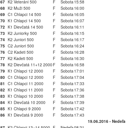
67
K2 Veteráni 500
F
Sobota
15:58
68
K2 Muži 500
F
Sobota
16:00
69
C1 Chlapci 14 500
F
Sobota
16:05
70
K1 Chlapci 14 500
F
Sobota
16:07
72
K1 Dievčatá 14 500
F
Sobota
16:11
73
K2 Juniorky 500
F
Sobota
16:15
74
K2 Juniori 500
F
Sobota
16:17
75
C2 Juniori 500
F
Sobota
16:24
76
C2 Kadeti 500
F
Sobota
16:28
77
K2 Kadeti 500
F
Sobota
16:30
78
K2 Dievčatá 11+12 2000
F
Sobota
16:58
79
K1 Chlapci 12 2000
F
Sobota
17:01
80
C1 Chlapci 12 2000
F
Sobota
17:04
81
C1 Chlapci 11 2000
F
Sobota
17:33
82
K1 Chlapci 11 2000
F
Sobota
17:36
83
K1 Chlapci 10 2000
F
Sobota
17:38
84
K1 Dievčatá 10 2000
F
Sobota
17:39
85
K1 Chlapci 9 2000
F
Sobota
17:42
86
K1 Dievčatá 9 2000
F
Sobota
17:43
19.06.2016 - Nedeľa
87
K2 Chlapci 13+14 5000
F
Nedeľa
08:31