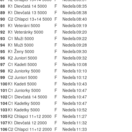
88
K1 Dievčatá 14 5000
F
Nedeľa
08:35
89
K1 Dievčatá 13 5000
F
Nedeľa
08:38
90
C2 Chlapci 13+14 5000
F
Nedeľa
08:40
91
K1 Veteráni 5000
F
Nedeľa
09:19
92
K1 Veteránky 5000
F
Nedeľa
09:20
93
C1 Muži 5000
F
Nedeľa
09:22
94
K1 Muži 5000
F
Nedeľa
09:28
95
K1 Ženy 5000
F
Nedeľa
09:30
96
K2 Juniori 5000
F
Nedeľa
09:32
97
C1 Kadeti 5000
F
Nedeľa
10:08
98
K2 Juniorky 5000
F
Nedeľa
10:10
99
C2 Juniori 5000
F
Nedeľa
10:12
100
K1 Kadeti 5000
F
Nedeľa
10:43
101
C1 Juniorky 5000
F
Nedeľa
10:47
102
C1 Dievčatá 14 5000
F
Nedeľa
10:47
104
C1 Kadetky 5000
F
Nedeľa
10:47
103
K1 Kadetky 5000
F
Nedeľa
10:52
105
K2 Chlapci 11+12 2000
F
Nedeľa
11:27
107
K1 Dievčatá 12 2000
F
Nedeľa
11:32
106
C2 Chlapci 11+12 2000
F
Nedeľa
11:33