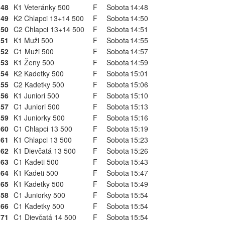
48
K1 Veteránky 500
F
Sobota
14:48
49
K2 Chlapci 13+14 500
F
Sobota
14:50
50
C2 Chlapci 13+14 500
F
Sobota
14:51
51
K1 Muži 500
F
Sobota
14:55
52
C1 Muži 500
F
Sobota
14:57
53
K1 Ženy 500
F
Sobota
14:59
54
K2 Kadetky 500
F
Sobota
15:01
55
C2 Kadetky 500
F
Sobota
15:06
56
K1 Juniori 500
F
Sobota
15:10
57
C1 Juniori 500
F
Sobota
15:13
59
K1 Juniorky 500
F
Sobota
15:16
60
C1 Chlapci 13 500
F
Sobota
15:19
61
K1 Chlapci 13 500
F
Sobota
15:23
62
K1 Dievčatá 13 500
F
Sobota
15:26
63
C1 Kadeti 500
F
Sobota
15:43
64
K1 Kadeti 500
F
Sobota
15:47
65
K1 Kadetky 500
F
Sobota
15:49
58
C1 Juniorky 500
F
Sobota
15:54
66
C1 Kadetky 500
F
Sobota
15:54
71
C1 Dievčatá 14 500
F
Sobota
15:54