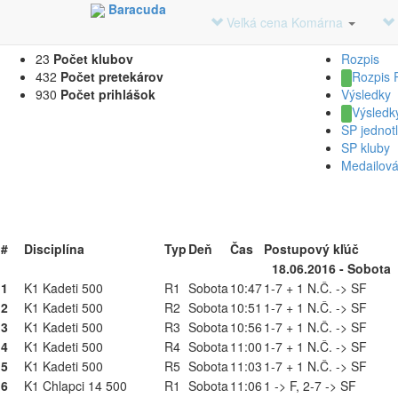
Baracuda
Časový Harmonogram na Veľká cena Kom
Veľká cena Komárna
23
Počet klubov
Rozpis
432
Počet pretekárov
Rozpis
930
Počet prihlášok
Výsledky
Výsledk
SP jednotl
SP kluby
Medailová 
#
Disciplína
Typ
Deň
Čas
Postupový kľúč
18.06.2016 - Sobota
1
K1 Kadeti 500
R1
Sobota
10:47
1-7 + 1 N.Č. -> SF
2
K1 Kadeti 500
R2
Sobota
10:51
1-7 + 1 N.Č. -> SF
3
K1 Kadeti 500
R3
Sobota
10:56
1-7 + 1 N.Č. -> SF
4
K1 Kadeti 500
R4
Sobota
11:00
1-7 + 1 N.Č. -> SF
5
K1 Kadeti 500
R5
Sobota
11:03
1-7 + 1 N.Č. -> SF
6
K1 Chlapci 14 500
R1
Sobota
11:06
1 -> F, 2-7 -> SF