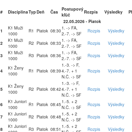
Postupový
#
Disciplína
Typ
Deň
Čas
Rozpis
Výsledky
P
kľúč
22.05.2026 - Piatok
K1 Muži
1. -> FA,
1
R1
Piatok
08:30
Rozpis
Výsledky
1000
2.-7. -> SF
K1 Muži
1. -> FA,
2
R2
Piatok
08:33
Rozpis
Výsledky
1000
2.-7. -> SF
K1 Muži
1. -> FA,
3
R3
Piatok
08:36
Rozpis
Výsledky
1000
2.-7. -> SF
1.-3. -> F,
K1 Ženy
4
R1
Piatok
08:39
4.-7. + 1
Rozpis
Výsledky
1000
N.Č. -> SF
1.-3. -> F,
K1 Ženy
5
R2
Piatok
08:42
4.-7. + 1
Rozpis
Výsledky
1000
N.Č. -> SF
K1 Juniori
1.-5. + 2
6
R1
Piatok
08:45
Rozpis
Výsledky
1000
N.Č. -> SF
K1 Juniori
1.-5. + 2
7
R2
Piatok
08:48
Rozpis
Výsledky
1000
N.Č. -> SF
K1 Juniori
1.-5. + 2
8
R3
Piatok
08:51
Rozpis
Výsledky