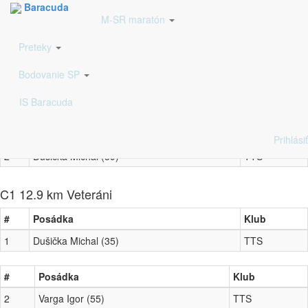
Baracuda
Prihlásení pretekári na M-SR maratón
M-SR maratón
Preteky
C1 10.8 km Veteráni
Bodovanie SP
#
Posádka
Klub
1
Varga Igor (51)
TTS
IS Baracuda
#
Posádka
Klub
Prihlásiť
2
Dušička Michal (39)
TTS
C1 12.9 km Veteráni
#
Posádka
Klub
1
Dušička Michal (35)
TTS
#
Posádka
Klub
2
Varga Igor (55)
TTS