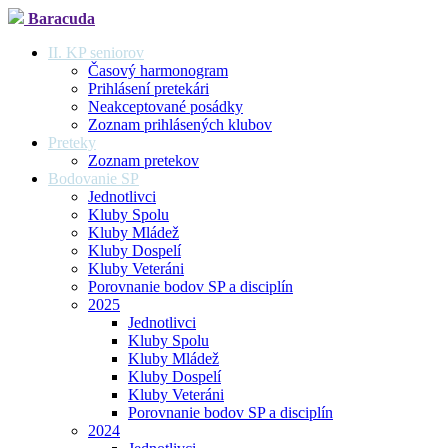
Baracuda
II. KP seniorov
Časový harmonogram
Prihlásení pretekári
Neakceptované posádky
Zoznam prihlásených klubov
Preteky
Zoznam pretekov
Bodovanie SP
Jednotlivci
Kluby Spolu
Kluby Mládež
Kluby Dospelí
Kluby Veteráni
Porovnanie bodov SP a disciplín
2025
Jednotlivci
Kluby Spolu
Kluby Mládež
Kluby Dospelí
Kluby Veteráni
Porovnanie bodov SP a disciplín
2024