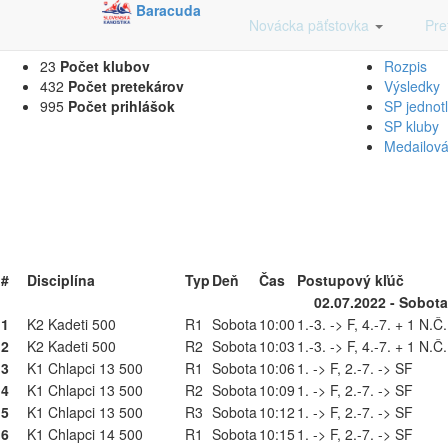
Baracuda
Časový Harmonogram na Novácka päťsto
Novácka päťstovka
Pre
23
Počet klubov
Rozpis
432
Počet pretekárov
Výsledky
995
Počet prihlášok
SP jednotl
SP kluby
Medailová 
#
Disciplína
Typ
Deň
Čas
Postupový kľúč
02.07.2022 - Sobota
1
K2 Kadeti 500
R1
Sobota
10:00
1.-3. -> F, 4.-7. + 1 N.Č
2
K2 Kadeti 500
R2
Sobota
10:03
1.-3. -> F, 4.-7. + 1 N.Č
3
K1 Chlapci 13 500
R1
Sobota
10:06
1. -> F, 2.-7. -> SF
4
K1 Chlapci 13 500
R2
Sobota
10:09
1. -> F, 2.-7. -> SF
5
K1 Chlapci 13 500
R3
Sobota
10:12
1. -> F, 2.-7. -> SF
6
K1 Chlapci 14 500
R1
Sobota
10:15
1. -> F, 2.-7. -> SF