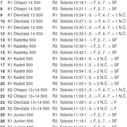
7
K1 Chlapci 14 500
R2
Sobota
10:18
1. -> F, 2.-7. -> SF
8
K1 Chlapci 14 500
R3
Sobota
10:21
1. -> F, 2.-7. -> SF
9
K1 Dievčatá 13 500
R1
Sobota
10:24
1.-3. -> F, 4.-7. + 1 N.Č
10
K1 Dievčatá 13 500
R2
Sobota
10:27
1.-3. -> F, 4.-7. + 1 N.Č
11
K1 Dievčatá 14 500
R1
Sobota
10:30
1.-3. -> F, 4.-7. + 1 N.Č
12
K1 Dievčatá 14 500
R2
Sobota
10:33
1.-3. -> F, 4.-7. + 1 N.Č
13
K1 Kadetky 500
R1
Sobota
10:36
1. -> F, 2.-7. -> SF
14
K1 Kadetky 500
R2
Sobota
10:39
1. -> F, 2.-7. -> SF
15
K1 Kadetky 500
R3
Sobota
10:42
1. -> F, 2.-7. -> SF
16
K1 Kadeti 500
R1
Sobota
10:48
1.-5. + 2 N.Č. -> SF
17
K1 Kadeti 500
R2
Sobota
10:51
1.-5. + 2 N.Č. -> SF
18
K1 Kadeti 500
R3
Sobota
10:54
1.-5. + 2 N.Č. -> SF
19
K1 Kadeti 500
R4
Sobota
10:57
1.-5. + 2 N.Č. -> SF
20
K1 Kadeti 500
R5
Sobota
11:00
1.-5. + 2 N.Č. -> SF
21
K2 Chlapci 13+14 500
R1
Sobota
11:03
1.-3. -> F, 4.-7. + 1 N.Č
22
K2 Chlapci 13+14 500
R2
Sobota
11:06
1.-3. -> F, 4.-7. + 1 N.Č
23
K2 Dievčatá 13+14 500
R1
Sobota
11:09
1.-3. + 3 N.Č. -> F
24
K2 Dievčatá 13+14 500
R2
Sobota
11:12
1.-3. + 3 N.Č. -> F
25
K1 Juniori 500
R1
Sobota
11:15
1. -> F, 2.-7. -> SF
26
K1 Juniori 500
R2
Sobota
11:18
1. -> F, 2.-7. -> SF