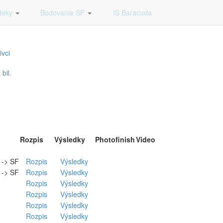
vka
teky
Bodovanie SP
IS Baracuda
ivci
bil.
Rozpis
Výsledky
Photofinish
Video
. -> SF
Rozpis
Výsledky
. -> SF
Rozpis
Výsledky
Rozpis
Výsledky
Rozpis
Výsledky
Rozpis
Výsledky
Rozpis
Výsledky