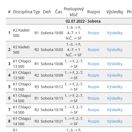
Postupový
#
Disciplína
Typ
Deň
Čas
Rozpis
Výsledky
Ph
kľúč
02.07.2022 - Sobota
1.-3. -> F,
K2 Kadeti
1
R1
Sobota
10:00
4.-7. + 1
Rozpis
Výsledky
500
N.Č. -> SF
1.-3. -> F,
K2 Kadeti
2
R2
Sobota
10:03
4.-7. + 1
Rozpis
Výsledky
500
N.Č. -> SF
K1 Chlapci
1. -> F, 2.-7.
3
R1
Sobota
10:06
Rozpis
Výsledky
13 500
-> SF
K1 Chlapci
1. -> F, 2.-7.
4
R2
Sobota
10:09
Rozpis
Výsledky
13 500
-> SF
K1 Chlapci
1. -> F, 2.-7.
5
R3
Sobota
10:12
Rozpis
Výsledky
13 500
-> SF
K1 Chlapci
1. -> F, 2.-7.
6
R1
Sobota
10:15
Rozpis
Výsledky
14 500
-> SF
K1 Chlapci
1. -> F, 2.-7.
7
R2
Sobota
10:18
Rozpis
Výsledky
14 500
-> SF
K1 Chlapci
1. -> F, 2.-7.
8
R3
Sobota
10:21
Rozpis
Výsledky
14 500
-> SF
K1
1.-3. -> F,