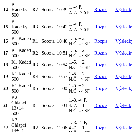
K1
1. -> F,
14
Kadetky
R2
Sobota
10:39
Rozpis
Výsledk
2.-7. -> SF
500
K1
1. -> F,
15
Kadetky
R3
Sobota
10:42
Rozpis
Výsledk
2.-7. -> SF
500
K1 Kadeti
1.-5. + 2
16
R1
Sobota
10:48
Rozpis
Výsledk
500
N.Č. -> SF
K1 Kadeti
1.-5. + 2
17
R2
Sobota
10:51
Rozpis
Výsledk
500
N.Č. -> SF
K1 Kadeti
1.-5. + 2
18
R3
Sobota
10:54
Rozpis
Výsledk
500
N.Č. -> SF
K1 Kadeti
1.-5. + 2
19
R4
Sobota
10:57
Rozpis
Výsledk
500
N.Č. -> SF
K1 Kadeti
1.-5. + 2
20
R5
Sobota
11:00
Rozpis
Výsledk
500
N.Č. -> SF
K2
1.-3. -> F,
Chlapci
21
R1
Sobota
11:03
4.-7. + 1
Rozpis
Výsledk
13+14
N.Č. -> SF
500
K2
1.-3. -> F,
Chlapci
22
R2
Sobota
11:06
4.-7. + 1
Rozpis
Výsledk
13+14