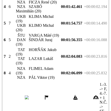
NZA
FICZA René (20)
4
6
NZA
SZABÓ
00:01:42.461
+00:00:02.194
Maximilián (20)
UKB
KLIMA Michal
(19)
5
7
00:01:54.757
+00:00:14.490
UKB
KLIMO Michal
(20)
ŠTU
VARGA Máté (19)
6
5
DAN
ŠINDÁR Juraj
00:01:56.355
+00:00:16.088
(19)
TAT
HORŇÁK Jakub
(19)
7
2
00:02:04.083
+00:00:23.816
TAT
LAZAR Lukáš
(19)
NZA
FLIMEL Adam
8
4
(19)
00:02:06.099
+00:00:25.832
NZA
PÁL Viktor (19)
1.-3.
-> F,
4.-7.
+ 1
N.Č.
->