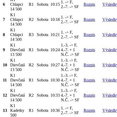
1. -> F,
6
Chlapci
R1
Sobota
10:15
Rozpis
Výsledk
2.-7. -> SF
14 500
K1
1. -> F,
7
Chlapci
R2
Sobota
10:18
Rozpis
Výsledk
2.-7. -> SF
14 500
K1
1. -> F,
8
Chlapci
R3
Sobota
10:21
Rozpis
Výsledk
2.-7. -> SF
14 500
K1
1.-3. -> F,
9
Dievčatá
R1
Sobota
10:24
4.-7. + 1
Rozpis
Výsledk
13 500
N.Č. -> SF
K1
1.-3. -> F,
10
Dievčatá
R2
Sobota
10:27
4.-7. + 1
Rozpis
Výsledk
13 500
N.Č. -> SF
K1
1.-3. -> F,
11
Dievčatá
R1
Sobota
10:30
4.-7. + 1
Rozpis
Výsledk
14 500
N.Č. -> SF
K1
1.-3. -> F,
12
Dievčatá
R2
Sobota
10:33
4.-7. + 1
Rozpis
Výsledk
14 500
N.Č. -> SF
K1
1. -> F,
13
Kadetky
R1
Sobota
10:36
Rozpis
Výsledk
2.-7. -> SF
500