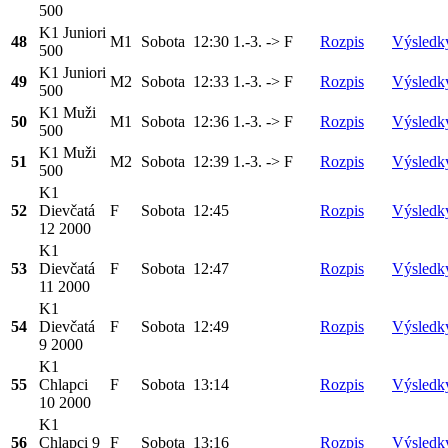
500
K1 Juniori
48
M1
Sobota
12:30
1.-3. -> F
Rozpis
Výsledk
500
K1 Juniori
49
M2
Sobota
12:33
1.-3. -> F
Rozpis
Výsledk
500
K1 Muži
50
M1
Sobota
12:36
1.-3. -> F
Rozpis
Výsledk
500
K1 Muži
51
M2
Sobota
12:39
1.-3. -> F
Rozpis
Výsledk
500
K1
52
Dievčatá
F
Sobota
12:45
Rozpis
Výsledk
12 2000
K1
53
Dievčatá
F
Sobota
12:47
Rozpis
Výsledk
11 2000
K1
54
Dievčatá
F
Sobota
12:49
Rozpis
Výsledk
9 2000
K1
55
Chlapci
F
Sobota
13:14
Rozpis
Výsledk
10 2000
K1
56
Chlapci 9
F
Sobota
13:16
Rozpis
Výsledk