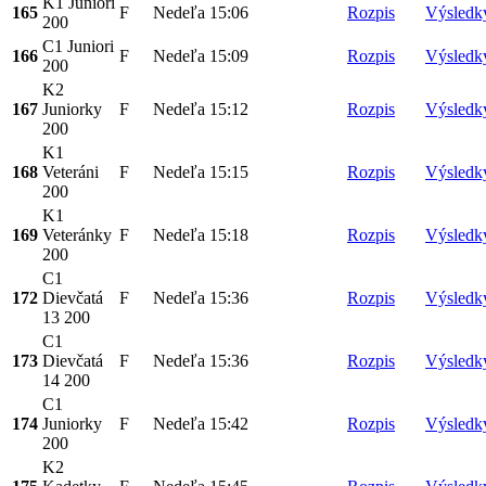
K1 Juniori
165
F
Nedeľa
15:06
Rozpis
Výsledk
200
C1 Juniori
166
F
Nedeľa
15:09
Rozpis
Výsledk
200
K2
167
Juniorky
F
Nedeľa
15:12
Rozpis
Výsledk
200
K1
168
Veteráni
F
Nedeľa
15:15
Rozpis
Výsledk
200
K1
169
Veteránky
F
Nedeľa
15:18
Rozpis
Výsledk
200
C1
172
Dievčatá
F
Nedeľa
15:36
Rozpis
Výsledk
13 200
C1
173
Dievčatá
F
Nedeľa
15:36
Rozpis
Výsledk
14 200
C1
174
Juniorky
F
Nedeľa
15:42
Rozpis
Výsledk
200
K2