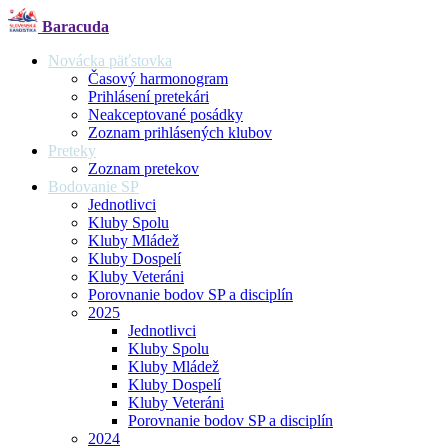
Baracuda
Novácka päťstovka
Časový harmonogram
Prihlásení pretekári
Neakceptované posádky
Zoznam prihlásených klubov
Preteky
Zoznam pretekov
Bodovanie SP
Jednotlivci
Kluby Spolu
Kluby Mládež
Kluby Dospelí
Kluby Veteráni
Porovnanie bodov SP a disciplín
2025
Jednotlivci
Kluby Spolu
Kluby Mládež
Kluby Dospelí
Kluby Veteráni
Porovnanie bodov SP a disciplín
2024