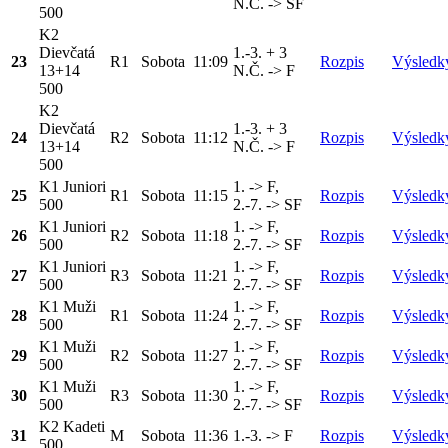
N.Č. -> SF
500
K2
Dievčatá
1.-3. + 3
23
R1
Sobota
11:09
Rozpis
Výsledk
13+14
N.Č. -> F
500
K2
Dievčatá
1.-3. + 3
24
R2
Sobota
11:12
Rozpis
Výsledk
13+14
N.Č. -> F
500
K1 Juniori
1. -> F,
25
R1
Sobota
11:15
Rozpis
Výsledk
500
2.-7. -> SF
K1 Juniori
1. -> F,
26
R2
Sobota
11:18
Rozpis
Výsledk
500
2.-7. -> SF
K1 Juniori
1. -> F,
27
R3
Sobota
11:21
Rozpis
Výsledk
500
2.-7. -> SF
K1 Muži
1. -> F,
28
R1
Sobota
11:24
Rozpis
Výsledk
500
2.-7. -> SF
K1 Muži
1. -> F,
29
R2
Sobota
11:27
Rozpis
Výsledk
500
2.-7. -> SF
K1 Muži
1. -> F,
30
R3
Sobota
11:30
Rozpis
Výsledk
500
2.-7. -> SF
K2 Kadeti
31
M
Sobota
11:36
1.-3. -> F
Rozpis
Výsledk
500