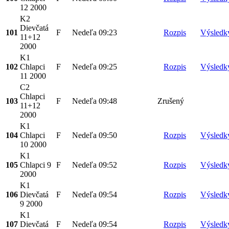
12 2000
K2
Dievčatá
101
F
Nedeľa
09:23
Rozpis
Výsledk
11+12
2000
K1
102
Chlapci
F
Nedeľa
09:25
Rozpis
Výsledk
11 2000
C2
Chlapci
103
F
Nedeľa
09:48
Zrušený
11+12
2000
K1
104
Chlapci
F
Nedeľa
09:50
Rozpis
Výsledk
10 2000
K1
105
Chlapci 9
F
Nedeľa
09:52
Rozpis
Výsledk
2000
K1
106
Dievčatá
F
Nedeľa
09:54
Rozpis
Výsledk
9 2000
K1
107
Dievčatá
F
Nedeľa
09:54
Rozpis
Výsledk