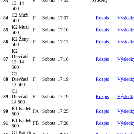
83
F
Sobota
17:04
Zrušený
13+14
500
C2 Muži
84
F
Sobota
17:07
Rozpis
Výsledk
500
K2 Muži
85
F
Sobota
17:10
Rozpis
Výsledk
500
K2 Ženy
86
F
Sobota
17:13
Rozpis
Výsledk
500
K2
Dievčatá
87
F
Sobota
17:16
Rozpis
Výsledk
13+14
500
C1
88
Dievčatá
F
Sobota
17:19
Rozpis
Výsledk
13 500
C1
89
Dievčatá
F
Sobota
17:19
Rozpis
Výsledk
14 500
K1 Kadeti
90
FA
Sobota
17:25
Rozpis
Výsledk
500
K1 Kadeti
91
FB
Sobota
17:28
Rozpis
Výsledk
500
C1 Kadeti