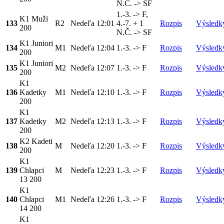
N.Č. -> SF
1.-3. -> F,
K1 Muži
133
R2
Nedeľa
12:01
4.-7. + 1
Rozpis
Výsledk
200
N.Č. -> SF
K1 Juniori
134
M1
Nedeľa
12:04
1.-3. -> F
Rozpis
Výsledk
200
K1 Juniori
135
M2
Nedeľa
12:07
1.-3. -> F
Rozpis
Výsledk
200
K1
136
Kadetky
M1
Nedeľa
12:10
1.-3. -> F
Rozpis
Výsledk
200
K1
137
Kadetky
M2
Nedeľa
12:13
1.-3. -> F
Rozpis
Výsledk
200
K2 Kadeti
138
M
Nedeľa
12:20
1.-3. -> F
Rozpis
Výsledk
200
K1
139
Chlapci
M
Nedeľa
12:23
1.-3. -> F
Rozpis
Výsledk
13 200
K1
140
Chlapci
M1
Nedeľa
12:26
1.-3. -> F
Rozpis
Výsledk
14 200
K1