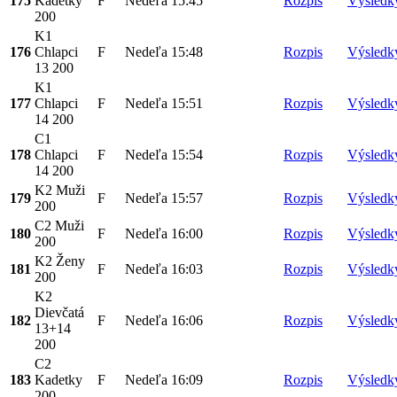
175
Kadetky
F
Nedeľa
15:45
Rozpis
Výsledk
200
K1
176
Chlapci
F
Nedeľa
15:48
Rozpis
Výsledk
13 200
K1
177
Chlapci
F
Nedeľa
15:51
Rozpis
Výsledk
14 200
C1
178
Chlapci
F
Nedeľa
15:54
Rozpis
Výsledk
14 200
K2 Muži
179
F
Nedeľa
15:57
Rozpis
Výsledk
200
C2 Muži
180
F
Nedeľa
16:00
Rozpis
Výsledk
200
K2 Ženy
181
F
Nedeľa
16:03
Rozpis
Výsledk
200
K2
Dievčatá
182
F
Nedeľa
16:06
Rozpis
Výsledk
13+14
200
C2
183
Kadetky
F
Nedeľa
16:09
Rozpis
Výsledk
200