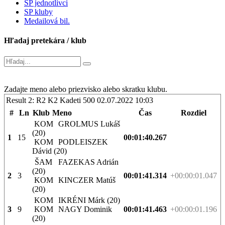
SP jednotlivci
SP kluby
Medailová bil.
Hľadaj pretekára / klub
Zadajte meno alebo priezvisko alebo skratku klubu.
Result 2: R2 K2 Kadeti 500
02.07.2022 10:03
#
Ln
Klub
Meno
Čas
Rozdiel
KOM
GROLMUS Lukáš
(20)
1
15
00:01:40.267
KOM
PODLEISZEK
Dávid (20)
ŠAM
FAZEKAS Adrián
(20)
2
3
00:01:41.314
+00:00:01.047
KOM
KINCZER Matúš
(20)
KOM
IKRÉNI Márk (20)
3
9
KOM
NAGY Dominik
00:01:41.463
+00:00:01.196
(20)