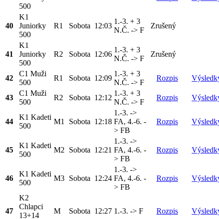
500
K1
1.-3. + 3
40
Juniorky
R1
Sobota
12:03
Zrušený
N.Č. -> F
500
K1
1.-3. + 3
41
Juniorky
R2
Sobota
12:06
Zrušený
N.Č. -> F
500
C1 Muži
1.-3. + 3
42
R1
Sobota
12:09
Rozpis
Výsledk
500
N.Č. -> F
C1 Muži
1.-3. + 3
43
R2
Sobota
12:12
Rozpis
Výsledk
500
N.Č. -> F
1.-3. ->
K1 Kadeti
44
M1
Sobota
12:18
FA, 4.-6. -
Rozpis
Výsledk
500
> FB
1.-3. ->
K1 Kadeti
45
M2
Sobota
12:21
FA, 4.-6. -
Rozpis
Výsledk
500
> FB
1.-3. ->
K1 Kadeti
46
M3
Sobota
12:24
FA, 4.-6. -
Rozpis
Výsledk
500
> FB
K2
Chlapci
47
M
Sobota
12:27
1.-3. -> F
Rozpis
Výsledk
13+14