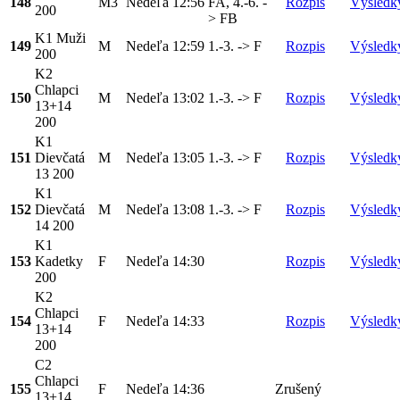
148
M3
Nedeľa
12:56
FA, 4.-6. -
Rozpis
Výsledk
200
> FB
K1 Muži
149
M
Nedeľa
12:59
1.-3. -> F
Rozpis
Výsledk
200
K2
Chlapci
150
M
Nedeľa
13:02
1.-3. -> F
Rozpis
Výsledk
13+14
200
K1
151
Dievčatá
M
Nedeľa
13:05
1.-3. -> F
Rozpis
Výsledk
13 200
K1
152
Dievčatá
M
Nedeľa
13:08
1.-3. -> F
Rozpis
Výsledk
14 200
K1
153
Kadetky
F
Nedeľa
14:30
Rozpis
Výsledk
200
K2
Chlapci
154
F
Nedeľa
14:33
Rozpis
Výsledk
13+14
200
C2
Chlapci
155
F
Nedeľa
14:36
Zrušený
13+14