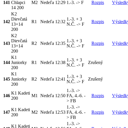
141
Chlapci
M2
Nedeľa
12:29
1.-3. -> F
Rozpis
Výsledk
14 200
K2
Dievčatá
1.-3. + 3
142
R1
Nedeľa
12:32
Rozpis
Výsledk
13+14
N.Č. -> F
200
K2
Dievčatá
1.-3. + 3
143
R2
Nedeľa
12:35
Rozpis
Výsledk
13+14
N.Č. -> F
200
K1
1.-3. + 3
144
Juniorky
R1
Nedeľa
12:38
Zrušený
N.Č. -> F
200
K1
1.-3. + 3
145
Juniorky
R2
Nedeľa
12:41
Zrušený
N.Č. -> F
200
1.-3. ->
K1 Kadeti
146
M1
Nedeľa
12:50
FA, 4.-6. -
Rozpis
Výsledk
200
> FB
1.-3. ->
K1 Kadeti
147
M2
Nedeľa
12:53
FA, 4.-6. -
Rozpis
Výsledk
200
> FB
1.-3. ->
K1 Kadeti