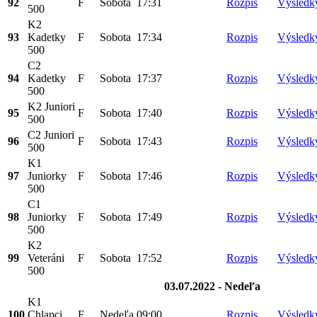
92
F
Sobota
17:31
Rozpis
Výsledk
500
K2
93
Kadetky
F
Sobota
17:34
Rozpis
Výsledk
500
C2
94
Kadetky
F
Sobota
17:37
Rozpis
Výsledk
500
K2 Juniori
95
F
Sobota
17:40
Rozpis
Výsledk
500
C2 Juniori
96
F
Sobota
17:43
Rozpis
Výsledk
500
K1
97
Juniorky
F
Sobota
17:46
Rozpis
Výsledk
500
C1
98
Juniorky
F
Sobota
17:49
Rozpis
Výsledk
500
K2
99
Veteráni
F
Sobota
17:52
Rozpis
Výsledk
500
03.07.2022 - Nedeľa
K1
100
Chlapci
F
Nedeľa
09:00
Rozpis
Výsledk