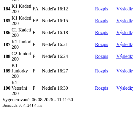
K1 Kadeti
184
FA
Nedeľa
16:12
Rozpis
Výsledk
200
K1 Kadeti
185
FB
Nedeľa
16:15
Rozpis
Výsledk
200
C1 Kadeti
186
F
Nedeľa
16:18
Rozpis
Výsledk
200
K2 Juniori
187
F
Nedeľa
16:21
Rozpis
Výsledk
200
C2 Juniori
188
F
Nedeľa
16:24
Rozpis
Výsledk
200
K1
189
Juniorky
F
Nedeľa
16:27
Rozpis
Výsledk
200
K2
190
Veteráni
F
Nedeľa
16:30
Rozpis
Výsledk
200
Vygenerované: 06.08.2026 - 11:11:50
Baracuda v0.4, 241.4 ms