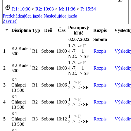
SF
R1: 10:00
>
R2: 10:03
>
M: 11:36
>
F: 15:54
Predchádzajúca jazda
Nasledujúca jazda
Zavrieť
Postupový
#
Disciplína
Typ
Deň
Čas
Rozpis
Výsledk
kľúč
02.07.2022 - Sobota
1.-3. -> F,
K2 Kadeti
1
R1
Sobota
10:00
4.-7. + 1
Rozpis
Výsledk
500
N.Č. -> SF
1.-3. -> F,
K2 Kadeti
2
R2
Sobota
10:03
4.-7. + 1
Rozpis
Výsledk
500
N.Č. -> SF
K1
1. -> F,
3
Chlapci
R1
Sobota
10:06
Rozpis
Výsledk
2.-7. -> SF
13 500
K1
1. -> F,
4
Chlapci
R2
Sobota
10:09
Rozpis
Výsledk
2.-7. -> SF
13 500
K1
1. -> F,
5
Chlapci
R3
Sobota
10:12
Rozpis
Výsledk
2.-7. -> SF
13 500
K1