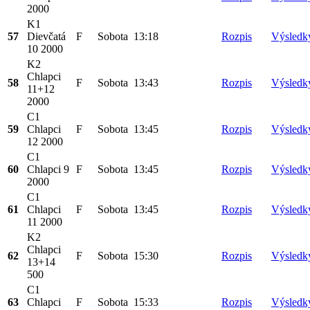
2000
K1
57
Dievčatá
F
Sobota
13:18
Rozpis
Výsledk
10 2000
K2
Chlapci
58
F
Sobota
13:43
Rozpis
Výsledk
11+12
2000
C1
59
Chlapci
F
Sobota
13:45
Rozpis
Výsledk
12 2000
C1
60
Chlapci 9
F
Sobota
13:45
Rozpis
Výsledk
2000
C1
61
Chlapci
F
Sobota
13:45
Rozpis
Výsledk
11 2000
K2
Chlapci
62
F
Sobota
15:30
Rozpis
Výsledk
13+14
500
C1
63
Chlapci
F
Sobota
15:33
Rozpis
Výsledk