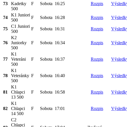
73
Kadetky
F
Sobota
16:25
Rozpis
Výsledk
500
K1 Juniori
74
F
Sobota
16:28
Rozpis
Výsledk
500
C1 Juniori
75
F
Sobota
16:31
Rozpis
Výsledk
500
K2
76
Juniorky
F
Sobota
16:34
Rozpis
Výsledk
500
K1
77
Veteráni
F
Sobota
16:37
Rozpis
Výsledk
500
K1
78
Veteránky
F
Sobota
16:40
Rozpis
Výsledk
500
K1
81
Chlapci
F
Sobota
16:58
Rozpis
Výsledk
13 500
K1
82
Chlapci
F
Sobota
17:01
Rozpis
Výsledk
14 500
C2
Chlapci