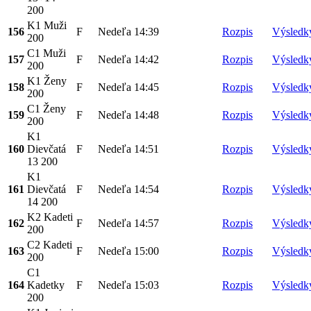
200
K1 Muži
156
F
Nedeľa
14:39
Rozpis
Výsledk
200
C1 Muži
157
F
Nedeľa
14:42
Rozpis
Výsledk
200
K1 Ženy
158
F
Nedeľa
14:45
Rozpis
Výsledk
200
C1 Ženy
159
F
Nedeľa
14:48
Rozpis
Výsledk
200
K1
160
Dievčatá
F
Nedeľa
14:51
Rozpis
Výsledk
13 200
K1
161
Dievčatá
F
Nedeľa
14:54
Rozpis
Výsledk
14 200
K2 Kadeti
162
F
Nedeľa
14:57
Rozpis
Výsledk
200
C2 Kadeti
163
F
Nedeľa
15:00
Rozpis
Výsledk
200
C1
164
Kadetky
F
Nedeľa
15:03
Rozpis
Výsledk
200