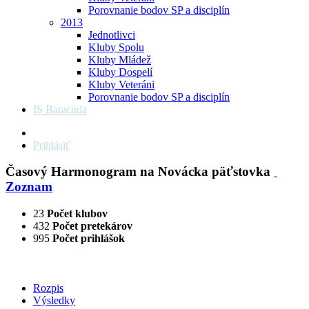
Porovnanie bodov SP a disciplín
2013
Jednotlivci
Kluby Spolu
Kluby Mládež
Kluby Dospelí
Kluby Veteráni
Porovnanie bodov SP a disciplín
IS Baracuda
Prihlásiť
Časový Harmonogram na Novácka päťstovka
Zoznam
23
Počet klubov
432
Počet pretekárov
995
Počet prihlášok
Rozpis
Výsledky