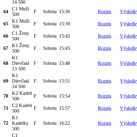
14 500
C1 Muži
64
F
Sobota
15:36
Rozpis
Výsledk
500
K1 Muži
65
F
Sobota
15:39
Rozpis
Výsledk
500
C1 Ženy
66
F
Sobota
15:42
Rozpis
Výsledk
500
K1 Ženy
67
F
Sobota
15:45
Rozpis
Výsledk
500
K1
68
Dievčatá
F
Sobota
15:48
Rozpis
Výsledk
13 500
K1
69
Dievčatá
F
Sobota
15:51
Rozpis
Výsledk
14 500
K2 Kadeti
70
F
Sobota
15:54
Rozpis
Výsledk
500
C2 Kadeti
71
F
Sobota
15:57
Rozpis
Výsledk
500
K1
72
Kadetky
F
Sobota
16:22
Rozpis
Výsledk
500
C1