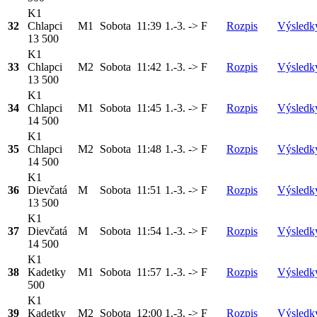
K1
32
Chlapci
M1
Sobota
11:39
1.-3. -> F
Rozpis
Výsledk
13 500
K1
33
Chlapci
M2
Sobota
11:42
1.-3. -> F
Rozpis
Výsledk
13 500
K1
34
Chlapci
M1
Sobota
11:45
1.-3. -> F
Rozpis
Výsledk
14 500
K1
35
Chlapci
M2
Sobota
11:48
1.-3. -> F
Rozpis
Výsledk
14 500
K1
36
Dievčatá
M
Sobota
11:51
1.-3. -> F
Rozpis
Výsledk
13 500
K1
37
Dievčatá
M
Sobota
11:54
1.-3. -> F
Rozpis
Výsledk
14 500
K1
38
Kadetky
M1
Sobota
11:57
1.-3. -> F
Rozpis
Výsledk
500
K1
39
Kadetky
M2
Sobota
12:00
1.-3. -> F
Rozpis
Výsledk