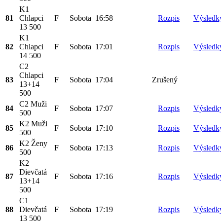
K1
81
Chlapci
F
Sobota
16:58
Rozpis
Výsledk
13 500
K1
82
Chlapci
F
Sobota
17:01
Rozpis
Výsledk
14 500
C2
Chlapci
83
F
Sobota
17:04
Zrušený
13+14
500
C2 Muži
84
F
Sobota
17:07
Rozpis
Výsledk
500
K2 Muži
85
F
Sobota
17:10
Rozpis
Výsledk
500
K2 Ženy
86
F
Sobota
17:13
Rozpis
Výsledk
500
K2
Dievčatá
87
F
Sobota
17:16
Rozpis
Výsledk
13+14
500
C1
88
Dievčatá
F
Sobota
17:19
Rozpis
Výsledk
13 500