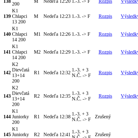
138
M
Nedeľa
12:20
1.-3. -> F
Rozpis
Výsledk
200
K1
139
Chlapci
M
Nedeľa
12:23
1.-3. -> F
Rozpis
Výsledk
13 200
K1
140
Chlapci
M1
Nedeľa
12:26
1.-3. -> F
Rozpis
Výsledk
14 200
K1
141
Chlapci
M2
Nedeľa
12:29
1.-3. -> F
Rozpis
Výsledk
14 200
K2
Dievčatá
1.-3. + 3
142
R1
Nedeľa
12:32
Rozpis
Výsledk
13+14
N.Č. -> F
200
K2
Dievčatá
1.-3. + 3
143
R2
Nedeľa
12:35
Rozpis
Výsledk
13+14
N.Č. -> F
200
K1
1.-3. + 3
144
Juniorky
R1
Nedeľa
12:38
Zrušený
N.Č. -> F
200
K1
1.-3. + 3
145
Juniorky
R2
Nedeľa
12:41
Zrušený
N.Č. -> F