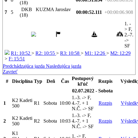
(18)
DKB
KUZMA Jaroslav
7
5
00:00:52.111
+00:00:06.908
(18)
1. -
> F,
2.-7.
->
SF
R1: 10:52
>
R2: 10:55
>
R3: 10:58
>
M1: 12:26
>
M2: 12:29
>
F: 15:51
Predchádzajúca jazda
Nasledujúca jazda
Zavrieť
Postupový
#
Disciplína
Typ
Deň
Čas
Rozpis
Výsledk
kľúč
02.07.2022 - Sobota
1.-3. -> F,
K2 Kadeti
1
R1
Sobota
10:00
4.-7. + 1
Rozpis
Výsledk
500
N.Č. -> SF
1.-3. -> F,
K2 Kadeti
2
R2
Sobota
10:03
4.-7. + 1
Rozpis
Výsledk
500
N.Č. -> SF
K1
1. -> F,