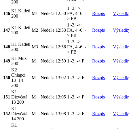
200
1.-3. ->
K1 Kadeti
146
M1
Nedeľa
12:50
FA, 4.-6. -
Rozpis
Výsledk
200
> FB
1.-3. ->
K1 Kadeti
147
M2
Nedeľa
12:53
FA, 4.-6. -
Rozpis
Výsledk
200
> FB
1.-3. ->
K1 Kadeti
148
M3
Nedeľa
12:56
FA, 4.-6. -
Rozpis
Výsledk
200
> FB
K1 Muži
149
M
Nedeľa
12:59
1.-3. -> F
Rozpis
Výsledk
200
K2
Chlapci
150
M
Nedeľa
13:02
1.-3. -> F
Rozpis
Výsledk
13+14
200
K1
151
Dievčatá
M
Nedeľa
13:05
1.-3. -> F
Rozpis
Výsledk
13 200
K1
152
Dievčatá
M
Nedeľa
13:08
1.-3. -> F
Rozpis
Výsledk
14 200
K1