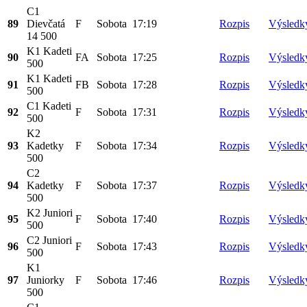
C1
89
Dievčatá
F
Sobota
17:19
Rozpis
Výsledk
14 500
K1 Kadeti
90
FA
Sobota
17:25
Rozpis
Výsledk
500
K1 Kadeti
91
FB
Sobota
17:28
Rozpis
Výsledk
500
C1 Kadeti
92
F
Sobota
17:31
Rozpis
Výsledk
500
K2
93
Kadetky
F
Sobota
17:34
Rozpis
Výsledk
500
C2
94
Kadetky
F
Sobota
17:37
Rozpis
Výsledk
500
K2 Juniori
95
F
Sobota
17:40
Rozpis
Výsledk
500
C2 Juniori
96
F
Sobota
17:43
Rozpis
Výsledk
500
K1
97
Juniorky
F
Sobota
17:46
Rozpis
Výsledk
500