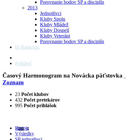
Porovnanie bodov SP a disciplín
2013
Jednotlivci
Kluby Spolu
Kluby Mládež
Kluby Dospelí
Kluby Veteráni
Porovnanie bodov SP a disciplín
IS Baracuda
Prihlásiť
Časový Harmonogram na Novácka päťstovka
Zoznam
23
Počet klubov
432
Počet pretekárov
995
Počet prihlášok
Rozpis
Výsledky
SP jednotlivci