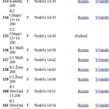
153
Kadetky
F
Nedeľa
14:30
Rozpis
Výsledk
200
K2
Chlapci
154
F
Nedeľa
14:33
Rozpis
Výsledk
13+14
200
C2
Chlapci
155
F
Nedeľa
14:36
Zrušený
13+14
200
K1 Muži
156
F
Nedeľa
14:39
Rozpis
Výsledk
200
C1 Muži
157
F
Nedeľa
14:42
Rozpis
Výsledk
200
K1 Ženy
158
F
Nedeľa
14:45
Rozpis
Výsledk
200
C1 Ženy
159
F
Nedeľa
14:48
Rozpis
Výsledk
200
K1
160
Dievčatá
F
Nedeľa
14:51
Rozpis
Výsledk
13 200
K1
161
Dievčatá
F
Nedeľa
14:54
Rozpis
Výsledk