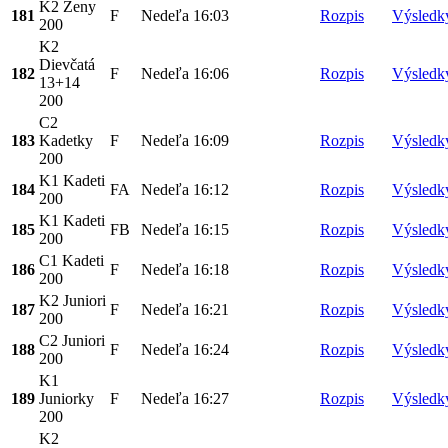
K2 Ženy
181
F
Nedeľa
16:03
Rozpis
Výsledk
200
K2
Dievčatá
182
F
Nedeľa
16:06
Rozpis
Výsledk
13+14
200
C2
183
Kadetky
F
Nedeľa
16:09
Rozpis
Výsledk
200
K1 Kadeti
184
FA
Nedeľa
16:12
Rozpis
Výsledk
200
K1 Kadeti
185
FB
Nedeľa
16:15
Rozpis
Výsledk
200
C1 Kadeti
186
F
Nedeľa
16:18
Rozpis
Výsledk
200
K2 Juniori
187
F
Nedeľa
16:21
Rozpis
Výsledk
200
C2 Juniori
188
F
Nedeľa
16:24
Rozpis
Výsledk
200
K1
189
Juniorky
F
Nedeľa
16:27
Rozpis
Výsledk
200
K2