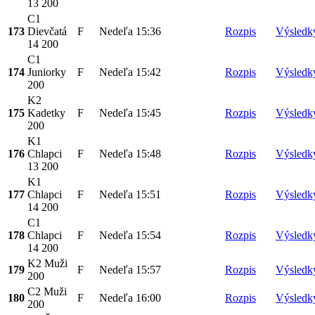
13 200
C1
173
Dievčatá
F
Nedeľa
15:36
Rozpis
Výsledk
14 200
C1
174
Juniorky
F
Nedeľa
15:42
Rozpis
Výsledk
200
K2
175
Kadetky
F
Nedeľa
15:45
Rozpis
Výsledk
200
K1
176
Chlapci
F
Nedeľa
15:48
Rozpis
Výsledk
13 200
K1
177
Chlapci
F
Nedeľa
15:51
Rozpis
Výsledk
14 200
C1
178
Chlapci
F
Nedeľa
15:54
Rozpis
Výsledk
14 200
K2 Muži
179
F
Nedeľa
15:57
Rozpis
Výsledk
200
C2 Muži
180
F
Nedeľa
16:00
Rozpis
Výsledk
200