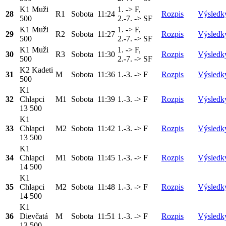
K1 Muži
1. -> F,
28
R1
Sobota
11:24
Rozpis
Výsledk
500
2.-7. -> SF
K1 Muži
1. -> F,
29
R2
Sobota
11:27
Rozpis
Výsledk
500
2.-7. -> SF
K1 Muži
1. -> F,
30
R3
Sobota
11:30
Rozpis
Výsledk
500
2.-7. -> SF
K2 Kadeti
31
M
Sobota
11:36
1.-3. -> F
Rozpis
Výsledk
500
K1
32
Chlapci
M1
Sobota
11:39
1.-3. -> F
Rozpis
Výsledk
13 500
K1
33
Chlapci
M2
Sobota
11:42
1.-3. -> F
Rozpis
Výsledk
13 500
K1
34
Chlapci
M1
Sobota
11:45
1.-3. -> F
Rozpis
Výsledk
14 500
K1
35
Chlapci
M2
Sobota
11:48
1.-3. -> F
Rozpis
Výsledk
14 500
K1
36
Dievčatá
M
Sobota
11:51
1.-3. -> F
Rozpis
Výsledk
13 500