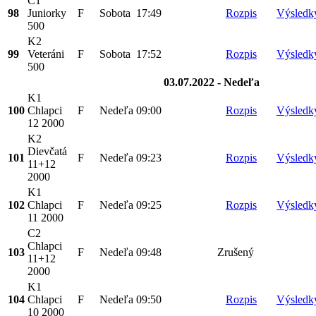
C1
98
Juniorky
F
Sobota
17:49
Rozpis
Výsledk
500
K2
99
Veteráni
F
Sobota
17:52
Rozpis
Výsledk
500
03.07.2022 - Nedeľa
K1
100
Chlapci
F
Nedeľa
09:00
Rozpis
Výsledk
12 2000
K2
Dievčatá
101
F
Nedeľa
09:23
Rozpis
Výsledk
11+12
2000
K1
102
Chlapci
F
Nedeľa
09:25
Rozpis
Výsledk
11 2000
C2
Chlapci
103
F
Nedeľa
09:48
Zrušený
11+12
2000
K1
104
Chlapci
F
Nedeľa
09:50
Rozpis
Výsledk
10 2000