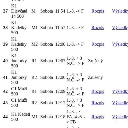
K1
37
Dievčatá
M
Sobota
11:54
1.-3. -> F
Rozpis
Výsledk
14 500
K1
38
Kadetky
M1
Sobota
11:57
1.-3. -> F
Rozpis
Výsledk
500
K1
39
Kadetky
M2
Sobota
12:00
1.-3. -> F
Rozpis
Výsledk
500
K1
1.-3. + 3
40
Juniorky
R1
Sobota
12:03
Zrušený
N.Č. -> F
500
K1
1.-3. + 3
41
Juniorky
R2
Sobota
12:06
Zrušený
N.Č. -> F
500
C1 Muži
1.-3. + 3
42
R1
Sobota
12:09
Rozpis
Výsledk
500
N.Č. -> F
C1 Muži
1.-3. + 3
43
R2
Sobota
12:12
Rozpis
Výsledk
500
N.Č. -> F
1.-3. ->
K1 Kadeti
44
M1
Sobota
12:18
FA, 4.-6. -
Rozpis
Výsledk
500
> FB