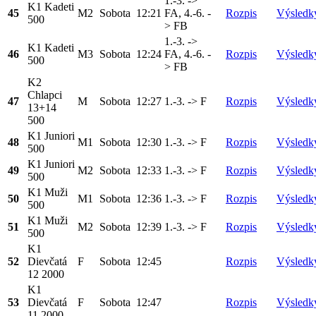
1.-3. ->
K1 Kadeti
45
M2
Sobota
12:21
FA, 4.-6. -
Rozpis
Výsledk
500
> FB
1.-3. ->
K1 Kadeti
46
M3
Sobota
12:24
FA, 4.-6. -
Rozpis
Výsledk
500
> FB
K2
Chlapci
47
M
Sobota
12:27
1.-3. -> F
Rozpis
Výsledk
13+14
500
K1 Juniori
48
M1
Sobota
12:30
1.-3. -> F
Rozpis
Výsledk
500
K1 Juniori
49
M2
Sobota
12:33
1.-3. -> F
Rozpis
Výsledk
500
K1 Muži
50
M1
Sobota
12:36
1.-3. -> F
Rozpis
Výsledk
500
K1 Muži
51
M2
Sobota
12:39
1.-3. -> F
Rozpis
Výsledk
500
K1
52
Dievčatá
F
Sobota
12:45
Rozpis
Výsledk
12 2000
K1
53
Dievčatá
F
Sobota
12:47
Rozpis
Výsledk
11 2000