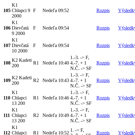
K1
105
Chlapci 9
F
Nedeľa
09:52
Rozpis
Výsledk
2000
K1
106
Dievčatá
F
Nedeľa
09:54
Rozpis
Výsledk
9 2000
K1
107
Dievčatá
F
Nedeľa
09:54
Rozpis
Výsledk
10 2000
1.-3. -> F,
K2 Kadeti
108
R1
Nedeľa
10:40
4.-7. + 1
Rozpis
Výsledk
200
N.Č. -> SF
1.-3. -> F,
K2 Kadeti
109
R2
Nedeľa
10:43
4.-7. + 1
Rozpis
Výsledk
200
N.Č. -> SF
K1
1.-3. -> F,
110
Chlapci
R1
Nedeľa
10:46
4.-7. + 1
Rozpis
Výsledk
13 200
N.Č. -> SF
K1
1.-3. -> F,
111
Chlapci
R2
Nedeľa
10:49
4.-7. + 1
Rozpis
Výsledk
13 200
N.Č. -> SF
K1
1. -> F,
112
Chlapci
R1
Nedeľa
10:52
Rozpis
Výsledk