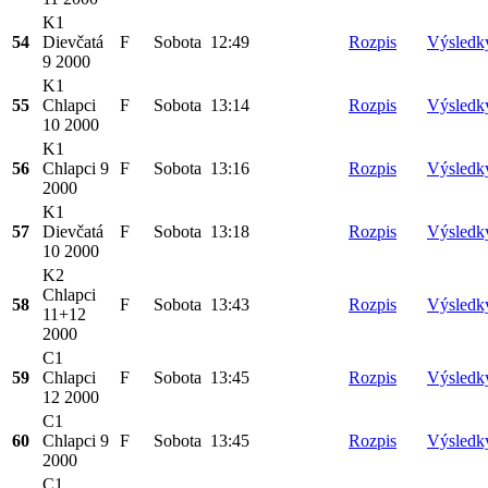
K1
54
Dievčatá
F
Sobota
12:49
Rozpis
Výsledk
9 2000
K1
55
Chlapci
F
Sobota
13:14
Rozpis
Výsledk
10 2000
K1
56
Chlapci 9
F
Sobota
13:16
Rozpis
Výsledk
2000
K1
57
Dievčatá
F
Sobota
13:18
Rozpis
Výsledk
10 2000
K2
Chlapci
58
F
Sobota
13:43
Rozpis
Výsledk
11+12
2000
C1
59
Chlapci
F
Sobota
13:45
Rozpis
Výsledk
12 2000
C1
60
Chlapci 9
F
Sobota
13:45
Rozpis
Výsledk
2000
C1