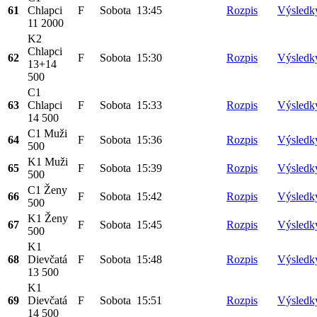
61
Chlapci
F
Sobota
13:45
Rozpis
Výsledk
11 2000
K2
Chlapci
62
F
Sobota
15:30
Rozpis
Výsledk
13+14
500
C1
63
Chlapci
F
Sobota
15:33
Rozpis
Výsledk
14 500
C1 Muži
64
F
Sobota
15:36
Rozpis
Výsledk
500
K1 Muži
65
F
Sobota
15:39
Rozpis
Výsledk
500
C1 Ženy
66
F
Sobota
15:42
Rozpis
Výsledk
500
K1 Ženy
67
F
Sobota
15:45
Rozpis
Výsledk
500
K1
68
Dievčatá
F
Sobota
15:48
Rozpis
Výsledk
13 500
K1
69
Dievčatá
F
Sobota
15:51
Rozpis
Výsledk
14 500