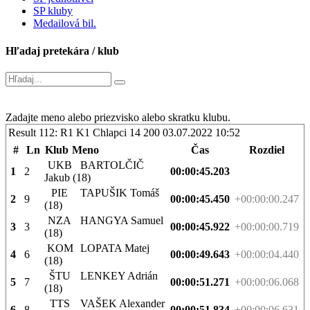
SP kluby
Medailová bil.
Hľadaj pretekára / klub
Zadajte meno alebo priezvisko alebo skratku klubu.
Result 112: R1 K1 Chlapci 14 200
03.07.2022 10:52
#
Ln
Klub
Meno
Čas
Rozdiel
UKB
BARTOLČIČ
1
2
00:00:45.203
Jakub (18)
PIE
TAPUŠIK Tomáš
2
9
00:00:45.450
+00:00:00.247
(18)
NZA
HANGYA Samuel
3
3
00:00:45.922
+00:00:00.719
(18)
KOM
LOPATA Matej
4
6
00:00:49.643
+00:00:04.440
(18)
ŠTU
LENKEY Adrián
5
7
00:00:51.271
+00:00:06.068
(18)
TTS
VAŠEK Alexander
6
8
00:00:51.834
+00:00:06.631