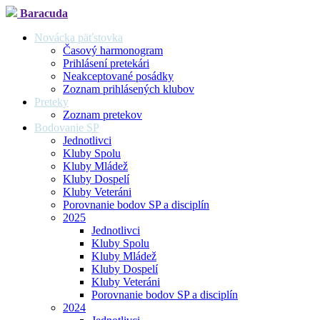
Baracuda
Novácka päťstovka
Časový harmonogram
Prihlásení pretekári
Neakceptované posádky
Zoznam prihlásených klubov
Preteky
Zoznam pretekov
Bodovanie SP
Jednotlivci
Kluby Spolu
Kluby Mládež
Kluby Dospelí
Kluby Veteráni
Porovnanie bodov SP a disciplín
2025
Jednotlivci
Kluby Spolu
Kluby Mládež
Kluby Dospelí
Kluby Veteráni
Porovnanie bodov SP a disciplín
2024