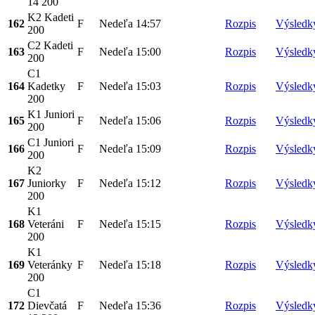
14 200
K2 Kadeti
162
F
Nedeľa
14:57
Rozpis
Výsledk
200
C2 Kadeti
163
F
Nedeľa
15:00
Rozpis
Výsledk
200
C1
164
Kadetky
F
Nedeľa
15:03
Rozpis
Výsledk
200
K1 Juniori
165
F
Nedeľa
15:06
Rozpis
Výsledk
200
C1 Juniori
166
F
Nedeľa
15:09
Rozpis
Výsledk
200
K2
167
Juniorky
F
Nedeľa
15:12
Rozpis
Výsledk
200
K1
168
Veteráni
F
Nedeľa
15:15
Rozpis
Výsledk
200
K1
169
Veteránky
F
Nedeľa
15:18
Rozpis
Výsledk
200
C1
172
Dievčatá
F
Nedeľa
15:36
Rozpis
Výsledk