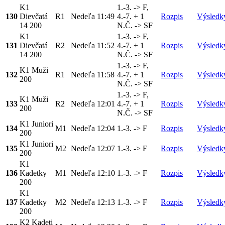
K1
1.-3. -> F,
130
Dievčatá
R1
Nedeľa
11:49
4.-7. + 1
Rozpis
Výsledk
14 200
N.Č. -> SF
K1
1.-3. -> F,
131
Dievčatá
R2
Nedeľa
11:52
4.-7. + 1
Rozpis
Výsledk
14 200
N.Č. -> SF
1.-3. -> F,
K1 Muži
132
R1
Nedeľa
11:58
4.-7. + 1
Rozpis
Výsledk
200
N.Č. -> SF
1.-3. -> F,
K1 Muži
133
R2
Nedeľa
12:01
4.-7. + 1
Rozpis
Výsledk
200
N.Č. -> SF
K1 Juniori
134
M1
Nedeľa
12:04
1.-3. -> F
Rozpis
Výsledk
200
K1 Juniori
135
M2
Nedeľa
12:07
1.-3. -> F
Rozpis
Výsledk
200
K1
136
Kadetky
M1
Nedeľa
12:10
1.-3. -> F
Rozpis
Výsledk
200
K1
137
Kadetky
M2
Nedeľa
12:13
1.-3. -> F
Rozpis
Výsledk
200
K2 Kadeti