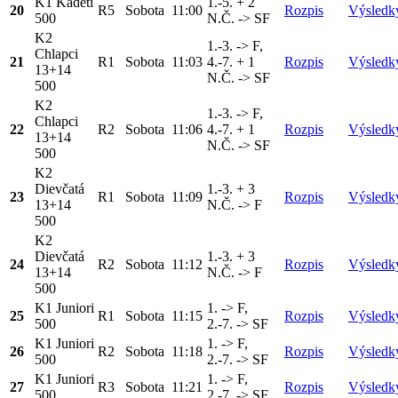
K1 Kadeti
1.-5. + 2
20
R5
Sobota
11:00
Rozpis
Výsledk
500
N.Č. -> SF
K2
1.-3. -> F,
Chlapci
21
R1
Sobota
11:03
4.-7. + 1
Rozpis
Výsledk
13+14
N.Č. -> SF
500
K2
1.-3. -> F,
Chlapci
22
R2
Sobota
11:06
4.-7. + 1
Rozpis
Výsledk
13+14
N.Č. -> SF
500
K2
Dievčatá
1.-3. + 3
23
R1
Sobota
11:09
Rozpis
Výsledk
13+14
N.Č. -> F
500
K2
Dievčatá
1.-3. + 3
24
R2
Sobota
11:12
Rozpis
Výsledk
13+14
N.Č. -> F
500
K1 Juniori
1. -> F,
25
R1
Sobota
11:15
Rozpis
Výsledk
500
2.-7. -> SF
K1 Juniori
1. -> F,
26
R2
Sobota
11:18
Rozpis
Výsledk
500
2.-7. -> SF
K1 Juniori
1. -> F,
27
R3
Sobota
11:21
Rozpis
Výsledk
500
2.-7. -> SF