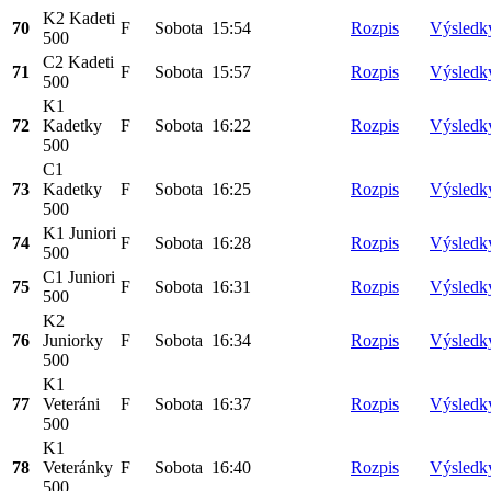
K2 Kadeti
70
F
Sobota
15:54
Rozpis
Výsledk
500
C2 Kadeti
71
F
Sobota
15:57
Rozpis
Výsledk
500
K1
72
Kadetky
F
Sobota
16:22
Rozpis
Výsledk
500
C1
73
Kadetky
F
Sobota
16:25
Rozpis
Výsledk
500
K1 Juniori
74
F
Sobota
16:28
Rozpis
Výsledk
500
C1 Juniori
75
F
Sobota
16:31
Rozpis
Výsledk
500
K2
76
Juniorky
F
Sobota
16:34
Rozpis
Výsledk
500
K1
77
Veteráni
F
Sobota
16:37
Rozpis
Výsledk
500
K1
78
Veteránky
F
Sobota
16:40
Rozpis
Výsledk
500