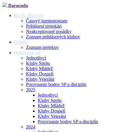
Baracuda
M SR dlhé trate
Časový harmonogram
Prihlásení pretekári
Neakceptované posádky
Zoznam prihlásených klubov
Preteky
Zoznam pretekov
Bodovanie SP
Jednotlivci
Kluby Spolu
Kluby Mládež
Kluby Dospelí
Kluby Veteráni
Porovnanie bodov SP a disciplín
2025
Jednotlivci
Kluby Spolu
Kluby Mládež
Kluby Dospelí
Kluby Veteráni
Porovnanie bodov SP a disciplín
2024