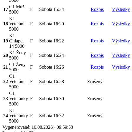
5000
C1 Muži
17
F
Sobota
15:34
Rozpis
Výsledky
5000
K1
18
Veteráni
F
Sobota
16:20
Rozpis
Výsledky
5000
K1
19
Chlapci
F
Sobota
16:22
Rozpis
Výsledky
14 5000
K1 Ženy
20
F
Sobota
16:24
Rozpis
Výsledky
5000
C1 Ženy
21
F
Sobota
16:26
Rozpis
Výsledky
5000
C1
22
Veteráni
F
Sobota
16:28
Zrušený
5000
C1
23
Veteránky
F
Sobota
16:30
Zrušený
5000
K1
24
Veteránky
F
Sobota
16:32
Zrušený
5000
Vygenerované: 10.08.2026 - 09:59:53