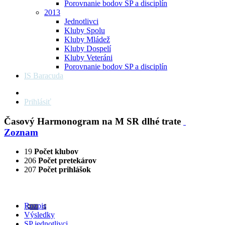
Porovnanie bodov SP a disciplín
2013
Jednotlivci
Kluby Spolu
Kluby Mládež
Kluby Dospelí
Kluby Veteráni
Porovnanie bodov SP a disciplín
IS Baracuda
Prihlásiť
Časový Harmonogram na M SR dlhé trate
Zoznam
19
Počet klubov
206
Počet pretekárov
207
Počet prihlášok
Rozpis
Výsledky
SP jednotlivci