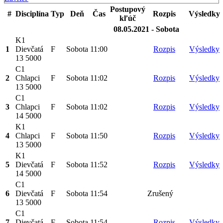
Postupový
#
Disciplína
Typ
Deň
Čas
Rozpis
Výsledky
kľúč
08.05.2021 - Sobota
K1
1
Dievčatá
F
Sobota
11:00
Rozpis
Výsledky
13 5000
C1
2
Chlapci
F
Sobota
11:02
Rozpis
Výsledky
13 5000
C1
3
Chlapci
F
Sobota
11:02
Rozpis
Výsledky
14 5000
K1
4
Chlapci
F
Sobota
11:50
Rozpis
Výsledky
13 5000
K1
5
Dievčatá
F
Sobota
11:52
Rozpis
Výsledky
14 5000
C1
6
Dievčatá
F
Sobota
11:54
Zrušený
13 5000
C1
7
Dievčatá
F
Sobota
11:54
Rozpis
Výsledky