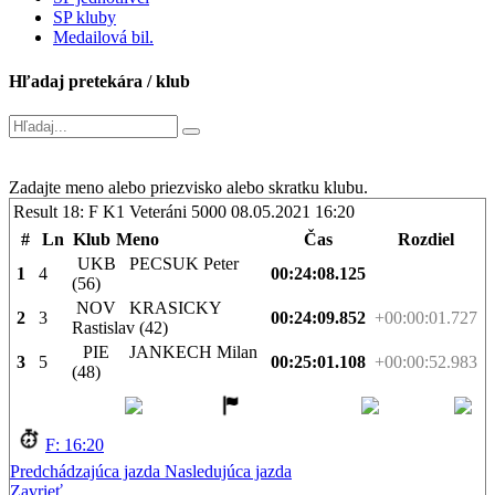
SP kluby
Medailová bil.
Hľadaj pretekára / klub
Zadajte meno alebo priezvisko alebo skratku klubu.
Result 18: F K1 Veteráni 5000
08.05.2021 16:20
#
Ln
Klub
Meno
Čas
Rozdiel
UKB
PECSUK Peter
1
4
00:24:08.125
(56)
NOV
KRASICKY
2
3
00:24:09.852
+00:00:01.727
Rastislav (42)
PIE
JANKECH Milan
3
5
00:25:01.108
+00:00:52.983
(48)
F: 16:20
Predchádzajúca jazda
Nasledujúca jazda
Zavrieť