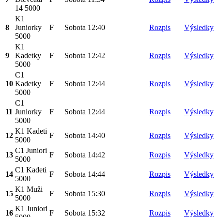
14 5000
K1
8
Juniorky
F
Sobota
12:40
Rozpis
Výsledky
5000
K1
9
Kadetky
F
Sobota
12:42
Rozpis
Výsledky
5000
C1
10
Kadetky
F
Sobota
12:44
Rozpis
Výsledky
5000
C1
11
Juniorky
F
Sobota
12:44
Rozpis
Výsledky
5000
K1 Kadeti
12
F
Sobota
14:40
Rozpis
Výsledky
5000
C1 Juniori
13
F
Sobota
14:42
Rozpis
Výsledky
5000
C1 Kadeti
14
F
Sobota
14:44
Rozpis
Výsledky
5000
K1 Muži
15
F
Sobota
15:30
Rozpis
Výsledky
5000
K1 Juniori
16
F
Sobota
15:32
Rozpis
Výsledky