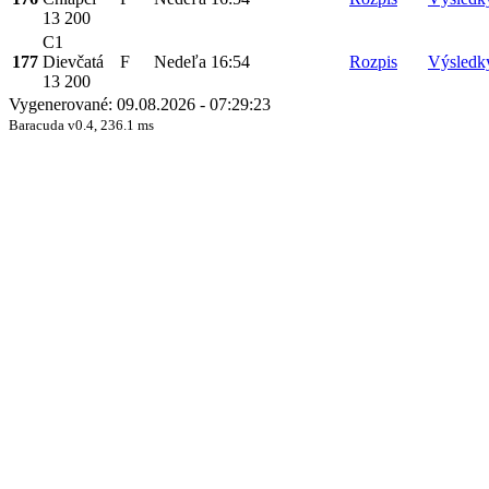
13 200
C1
177
Dievčatá
F
Nedeľa
16:54
Rozpis
Výsledk
13 200
Vygenerované: 09.08.2026 - 07:29:23
Baracuda v0.4, 236.1 ms