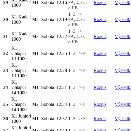
29
M1
Sobota
12:16
FA, 4.-6. -
Rozpis
Výsledk
1000
> FB
1.-3. ->
K1 Kadeti
30
M2
Sobota
12:19
FA, 4.-6. -
Rozpis
Výsledk
1000
> FB
1.-3. ->
K1 Kadeti
31
M3
Sobota
12:22
FA, 4.-6. -
Rozpis
Výsledk
1000
> FB
K1
32
Chlapci
M1
Sobota
12:25
1.-3. -> F
Rozpis
Výsledk
13 1000
K1
33
Chlapci
M2
Sobota
12:28
1.-3. -> F
Rozpis
Výsledk
13 1000
K1
34
Chlapci
M1
Sobota
12:31
1.-3. -> F
Rozpis
Výsledk
14 1000
K1
35
Chlapci
M2
Sobota
12:34
1.-3. -> F
Rozpis
Výsledk
14 1000
K1 Juniori
36
M1
Sobota
12:37
1.-3. -> F
Rozpis
Výsledk
1000
K1 Juniori
37
M2
Sobota
12:40
1.-3. -> F
Rozpis
Výsledk