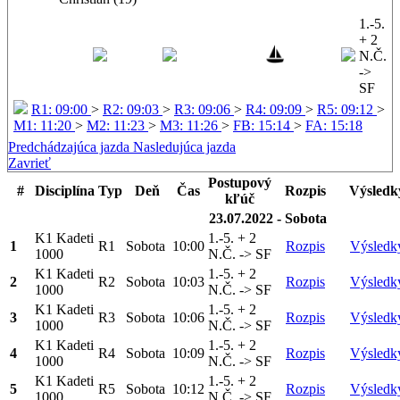
1.-5.
+ 2
N.Č.
->
SF
R1: 09:00
>
R2: 09:03
>
R3: 09:06
>
R4: 09:09
>
R5: 09:12
>
M1: 11:20
>
M2: 11:23
>
M3: 11:26
>
FB: 15:14
>
FA: 15:18
Predchádzajúca jazda
Nasledujúca jazda
Zavrieť
Postupový
#
Disciplína
Typ
Deň
Čas
Rozpis
Výsledk
kľúč
23.07.2022 - Sobota
K1 Kadeti
1.-5. + 2
1
R1
Sobota
10:00
Rozpis
Výsledk
1000
N.Č. -> SF
K1 Kadeti
1.-5. + 2
2
R2
Sobota
10:03
Rozpis
Výsledk
1000
N.Č. -> SF
K1 Kadeti
1.-5. + 2
3
R3
Sobota
10:06
Rozpis
Výsledk
1000
N.Č. -> SF
K1 Kadeti
1.-5. + 2
4
R4
Sobota
10:09
Rozpis
Výsledk
1000
N.Č. -> SF
K1 Kadeti
1.-5. + 2
5
R5
Sobota
10:12
Rozpis
Výsledk
1000
N.Č. -> SF