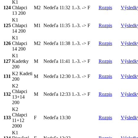
K1
124
Chlapci
M2
Nedeľa
11:32
1.-3. -> F
Rozpis
Výsledk
13 200
K1
125
Chlapci
M1
Nedeľa
11:35
1.-3. -> F
Rozpis
Výsledk
14 200
K1
126
Chlapci
M2
Nedeľa
11:38
1.-3. -> F
Rozpis
Výsledk
14 200
K1
127
Kadetky
M
Nedeľa
11:41
1.-3. -> F
Rozpis
Výsledk
200
K2 Kadeti
131
M
Nedeľa
12:30
1.-3. -> F
Rozpis
Výsledk
200
K2
Chlapci
132
M
Nedeľa
12:33
1.-3. -> F
Rozpis
Výsledk
13+14
200
K2
Chlapci
133
F
Nedeľa
13:30
Rozpis
Výsledk
11+12
2000
K1