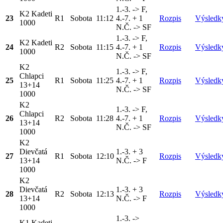
1.-3. -> F,
K2 Kadeti
23
R1
Sobota
11:12
4.-7. + 1
Rozpis
Výsledk
1000
N.Č. -> SF
1.-3. -> F,
K2 Kadeti
24
R2
Sobota
11:15
4.-7. + 1
Rozpis
Výsledk
1000
N.Č. -> SF
K2
1.-3. -> F,
Chlapci
25
R1
Sobota
11:25
4.-7. + 1
Rozpis
Výsledk
13+14
N.Č. -> SF
1000
K2
1.-3. -> F,
Chlapci
26
R2
Sobota
11:28
4.-7. + 1
Rozpis
Výsledk
13+14
N.Č. -> SF
1000
K2
Dievčatá
1.-3. + 3
27
R1
Sobota
12:10
Rozpis
Výsledk
13+14
N.Č. -> F
1000
K2
Dievčatá
1.-3. + 3
28
R2
Sobota
12:13
Rozpis
Výsledk
13+14
N.Č. -> F
1000
1.-3. ->
K1 Kadeti