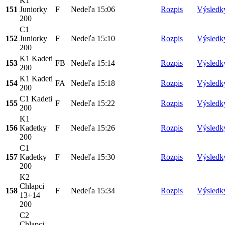
K1
151
Juniorky
F
Nedeľa
15:06
Rozpis
Výsledk
200
C1
152
Juniorky
F
Nedeľa
15:10
Rozpis
Výsledk
200
K1 Kadeti
153
FB
Nedeľa
15:14
Rozpis
Výsledk
200
K1 Kadeti
154
FA
Nedeľa
15:18
Rozpis
Výsledk
200
C1 Kadeti
155
F
Nedeľa
15:22
Rozpis
Výsledk
200
K1
156
Kadetky
F
Nedeľa
15:26
Rozpis
Výsledk
200
C1
157
Kadetky
F
Nedeľa
15:30
Rozpis
Výsledk
200
K2
Chlapci
158
F
Nedeľa
15:34
Rozpis
Výsledk
13+14
200
C2
Chlapci