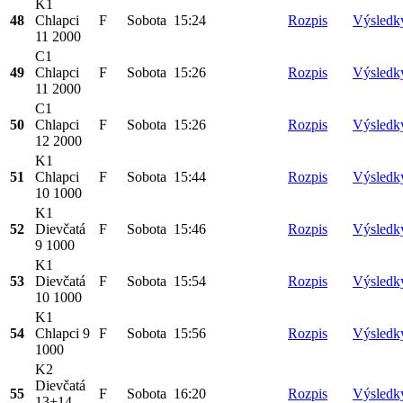
K1
48
Chlapci
F
Sobota
15:24
Rozpis
Výsledk
11 2000
C1
49
Chlapci
F
Sobota
15:26
Rozpis
Výsledk
11 2000
C1
50
Chlapci
F
Sobota
15:26
Rozpis
Výsledk
12 2000
K1
51
Chlapci
F
Sobota
15:44
Rozpis
Výsledk
10 1000
K1
52
Dievčatá
F
Sobota
15:46
Rozpis
Výsledk
9 1000
K1
53
Dievčatá
F
Sobota
15:54
Rozpis
Výsledk
10 1000
K1
54
Chlapci 9
F
Sobota
15:56
Rozpis
Výsledk
1000
K2
Dievčatá
55
F
Sobota
16:20
Rozpis
Výsledk
13+14