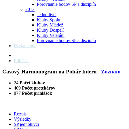
Porovnanie bodov SP a disciplín
2013
Jednotlivci
Kluby Spolu
Kluby Mládež
Kluby Dospelí
Kluby Veteráni
Porovnanie bodov SP a disciplín
IS Baracuda
Prihlásiť
Časový Harmonogram na Pohár Interu
Zoznam
24
Počet klubov
409
Počet pretekárov
877
Počet prihlášok
Rozpis
Výsledky
SP jednotlivci