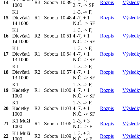
14
R3
Sobota
10:39
Rozpis
Výsledk
1000
2.-7. -> SF
K1
1.-3. -> F,
15
Dievčatá
R1
Sobota
10:48
4.-7. + 1
Rozpis
Výsledk
14 1000
N.Č. -> SF
K1
1.-3. -> F,
16
Dievčatá
R2
Sobota
10:51
4.-7. + 1
Rozpis
Výsledk
14 1000
N.Č. -> SF
K1
1.-3. -> F,
17
Dievčatá
R1
Sobota
10:54
4.-7. + 1
Rozpis
Výsledk
13 1000
N.Č. -> SF
K1
1.-3. -> F,
18
Dievčatá
R2
Sobota
10:57
4.-7. + 1
Rozpis
Výsledk
13 1000
N.Č. -> SF
K1
1.-3. -> F,
19
Kadetky
R1
Sobota
11:00
4.-7. + 1
Rozpis
Výsledk
1000
N.Č. -> SF
K1
1.-3. -> F,
20
Kadetky
R2
Sobota
11:03
4.-7. + 1
Rozpis
Výsledk
1000
N.Č. -> SF
K1 Muži
1.-3. + 3
21
R1
Sobota
11:06
Rozpis
Výsledk
1000
N.Č. -> F
K1 Muži
1.-3. + 3
22
R2
Sobota
11:09
Rozpis
Výsledk
1000
N.Č. -> F