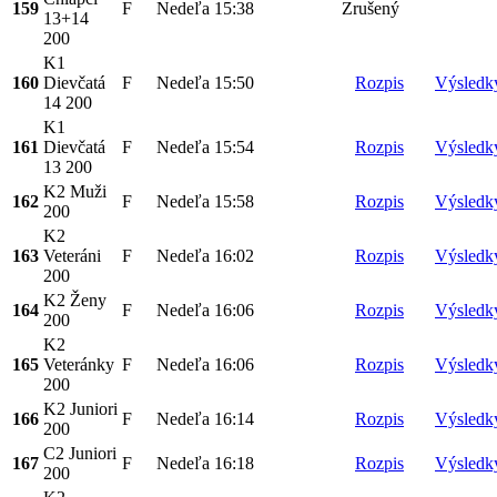
159
F
Nedeľa
15:38
Zrušený
13+14
200
K1
160
Dievčatá
F
Nedeľa
15:50
Rozpis
Výsledk
14 200
K1
161
Dievčatá
F
Nedeľa
15:54
Rozpis
Výsledk
13 200
K2 Muži
162
F
Nedeľa
15:58
Rozpis
Výsledk
200
K2
163
Veteráni
F
Nedeľa
16:02
Rozpis
Výsledk
200
K2 Ženy
164
F
Nedeľa
16:06
Rozpis
Výsledk
200
K2
165
Veteránky
F
Nedeľa
16:06
Rozpis
Výsledk
200
K2 Juniori
166
F
Nedeľa
16:14
Rozpis
Výsledk
200
C2 Juniori
167
F
Nedeľa
16:18
Rozpis
Výsledk
200