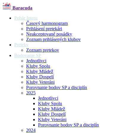
Baracuda
Pohár Interu
Časový harmonogram
Prihlásení pretekári
Neakceptované posádky
Zoznam prihlásených klubov
Preteky
Zoznam pretekov
Bodovanie SP
Jednotlivci
Kluby Spolu
Kluby Mládež
Kluby Dospelí
Kluby Veteráni
Porovnanie bodov SP a disciplín
2025
Jednotlivci
Kluby Spolu
Kluby Mládež
Kluby Dospelí
Kluby Veteráni
Porovnanie bodov SP a disciplín
2024