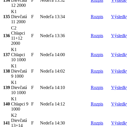
134
Dievčatá
F
Nedeľa
13:32
Rozpis
Výsledk
12 2000
K1
135
Dievčatá
F
Nedeľa
13:34
Rozpis
Výsledk
11 2000
C2
Chlapci
136
F
Nedeľa
13:36
Rozpis
Výsledk
11+12
2000
K1
137
Chlapci
F
Nedeľa
14:00
Rozpis
Výsledk
10 1000
K1
138
Dievčatá
F
Nedeľa
14:02
Rozpis
Výsledk
9 1000
K1
139
Dievčatá
F
Nedeľa
14:10
Rozpis
Výsledk
10 1000
K1
140
Chlapci 9
F
Nedeľa
14:12
Rozpis
Výsledk
1000
K2
Dievčatá
141
F
Nedeľa
14:30
Rozpis
Výsledk
13+14