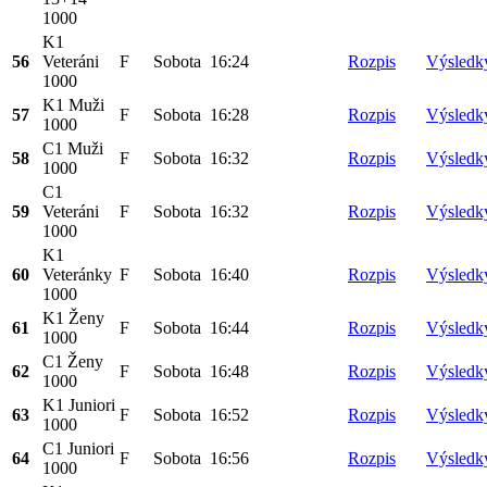
1000
K1
56
Veteráni
F
Sobota
16:24
Rozpis
Výsledk
1000
K1 Muži
57
F
Sobota
16:28
Rozpis
Výsledk
1000
C1 Muži
58
F
Sobota
16:32
Rozpis
Výsledk
1000
C1
59
Veteráni
F
Sobota
16:32
Rozpis
Výsledk
1000
K1
60
Veteránky
F
Sobota
16:40
Rozpis
Výsledk
1000
K1 Ženy
61
F
Sobota
16:44
Rozpis
Výsledk
1000
C1 Ženy
62
F
Sobota
16:48
Rozpis
Výsledk
1000
K1 Juniori
63
F
Sobota
16:52
Rozpis
Výsledk
1000
C1 Juniori
64
F
Sobota
16:56
Rozpis
Výsledk
1000