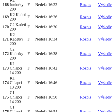
K2
168
Juniorky
F
Nedeľa
16:22
Rozpis
Výsledk
200
K2 Kadeti
169
F
Nedeľa
16:26
Rozpis
Výsledk
200
C2 Kadeti
170
F
Nedeľa
16:30
Rozpis
Výsledk
200
K2
171
Kadetky
F
Nedeľa
16:34
Rozpis
Výsledk
200
C2
172
Kadetky
F
Nedeľa
16:38
Rozpis
Výsledk
200
K1
173
Chlapci
F
Nedeľa
16:42
Rozpis
Výsledk
14 200
K1
174
Chlapci
F
Nedeľa
16:46
Rozpis
Výsledk
13 200
C1
175
Chlapci
F
Nedeľa
16:50
Rozpis
Výsledk
14 200
C1
176
Chlapci
F
Nedeľa
16:54
Rozpis
Výsledk