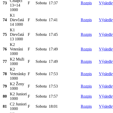
Chlapci
73
F
Sobota
17:37
Rozpis
Výsledk
13+14
1000
K1
74
Dievčatá
F
Sobota
17:41
Rozpis
Výsledk
14 1000
K1
75
Dievčatá
F
Sobota
17:45
Rozpis
Výsledk
13 1000
K2
76
Veteráni
F
Sobota
17:49
Rozpis
Výsledk
1000
K2 Muži
77
F
Sobota
17:49
Rozpis
Výsledk
1000
K2
78
Veteránky
F
Sobota
17:53
Rozpis
Výsledk
1000
K2 Ženy
79
F
Sobota
17:53
Rozpis
Výsledk
1000
K2 Juniori
80
F
Sobota
17:57
Rozpis
Výsledk
1000
C2 Juniori
81
F
Sobota
18:01
Rozpis
Výsledk
1000