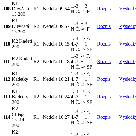
K1
1.-3. + 3
108
Dievčatá
R1
Nedeľa
09:54
Rozpis
Výsledk
N.Č. -> F
13 200
K1
1.-3. + 3
109
Dievčatá
R2
Nedeľa
09:57
Rozpis
Výsledk
N.Č. -> F
13 200
1.-3. -> F,
K2 Kadeti
110
R1
Nedeľa
10:15
4.-7. + 1
Rozpis
Výsledk
200
N.Č. -> SF
1.-3. -> F,
K2 Kadeti
111
R2
Nedeľa
10:18
4.-7. + 1
Rozpis
Výsledk
200
N.Č. -> SF
K1
1.-3. -> F,
112
Kadetky
R1
Nedeľa
10:21
4.-7. + 1
Rozpis
Výsledk
200
N.Č. -> SF
K1
1.-3. -> F,
113
Kadetky
R2
Nedeľa
10:24
4.-7. + 1
Rozpis
Výsledk
200
N.Č. -> SF
K2
1.-3. -> F,
Chlapci
114
R1
Nedeľa
10:27
4.-7. + 1
Rozpis
Výsledk
13+14
N.Č. -> SF
200
K2
1.-3. -> F,