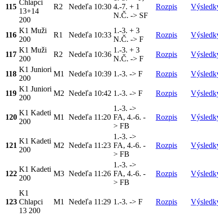
Chlapci
115
R2
Nedeľa
10:30
4.-7. + 1
Rozpis
Výsledk
13+14
N.Č. -> SF
200
K1 Muži
1.-3. + 3
116
R1
Nedeľa
10:33
Rozpis
Výsledk
200
N.Č. -> F
K1 Muži
1.-3. + 3
117
R2
Nedeľa
10:36
Rozpis
Výsledk
200
N.Č. -> F
K1 Juniori
118
M1
Nedeľa
10:39
1.-3. -> F
Rozpis
Výsledk
200
K1 Juniori
119
M2
Nedeľa
10:42
1.-3. -> F
Rozpis
Výsledk
200
1.-3. ->
K1 Kadeti
120
M1
Nedeľa
11:20
FA, 4.-6. -
Rozpis
Výsledk
200
> FB
1.-3. ->
K1 Kadeti
121
M2
Nedeľa
11:23
FA, 4.-6. -
Rozpis
Výsledk
200
> FB
1.-3. ->
K1 Kadeti
122
M3
Nedeľa
11:26
FA, 4.-6. -
Rozpis
Výsledk
200
> FB
K1
123
Chlapci
M1
Nedeľa
11:29
1.-3. -> F
Rozpis
Výsledk
13 200