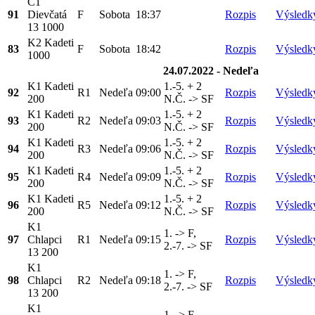
C1
91
Dievčatá
F
Sobota
18:37
Rozpis
Výsledk
13 1000
K2 Kadeti
83
F
Sobota
18:42
Rozpis
Výsledk
1000
24.07.2022 - Nedeľa
K1 Kadeti
1.-5. + 2
92
R1
Nedeľa
09:00
Rozpis
Výsledk
200
N.Č. -> SF
K1 Kadeti
1.-5. + 2
93
R2
Nedeľa
09:03
Rozpis
Výsledk
200
N.Č. -> SF
K1 Kadeti
1.-5. + 2
94
R3
Nedeľa
09:06
Rozpis
Výsledk
200
N.Č. -> SF
K1 Kadeti
1.-5. + 2
95
R4
Nedeľa
09:09
Rozpis
Výsledk
200
N.Č. -> SF
K1 Kadeti
1.-5. + 2
96
R5
Nedeľa
09:12
Rozpis
Výsledk
200
N.Č. -> SF
K1
1. -> F,
97
Chlapci
R1
Nedeľa
09:15
Rozpis
Výsledk
2.-7. -> SF
13 200
K1
1. -> F,
98
Chlapci
R2
Nedeľa
09:18
Rozpis
Výsledk
2.-7. -> SF
13 200
K1
1. -> F,