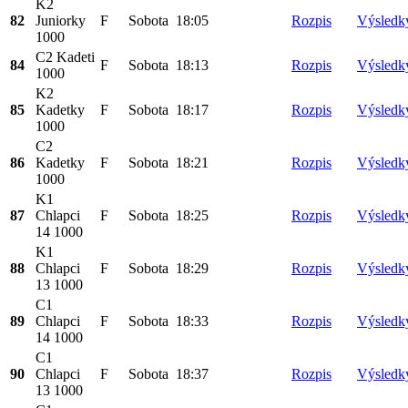
K2
82
Juniorky
F
Sobota
18:05
Rozpis
Výsledk
1000
C2 Kadeti
84
F
Sobota
18:13
Rozpis
Výsledk
1000
K2
85
Kadetky
F
Sobota
18:17
Rozpis
Výsledk
1000
C2
86
Kadetky
F
Sobota
18:21
Rozpis
Výsledk
1000
K1
87
Chlapci
F
Sobota
18:25
Rozpis
Výsledk
14 1000
K1
88
Chlapci
F
Sobota
18:29
Rozpis
Výsledk
13 1000
C1
89
Chlapci
F
Sobota
18:33
Rozpis
Výsledk
14 1000
C1
90
Chlapci
F
Sobota
18:37
Rozpis
Výsledk
13 1000