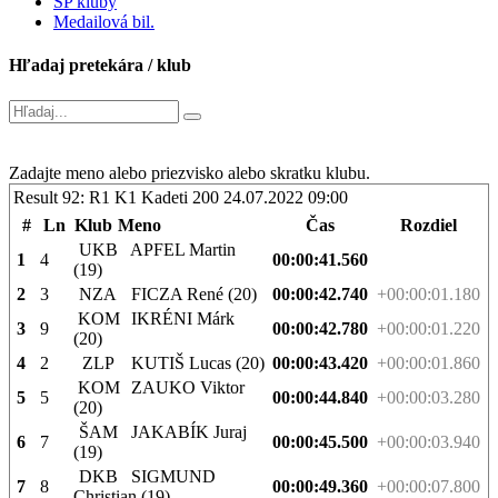
SP kluby
Medailová bil.
Hľadaj pretekára / klub
Zadajte meno alebo priezvisko alebo skratku klubu.
Result 92: R1 K1 Kadeti 200
24.07.2022 09:00
#
Ln
Klub
Meno
Čas
Rozdiel
UKB
APFEL Martin
1
4
00:00:41.560
(19)
2
3
NZA
FICZA René (20)
00:00:42.740
+00:00:01.180
KOM
IKRÉNI Márk
3
9
00:00:42.780
+00:00:01.220
(20)
4
2
ZLP
KUTIŠ Lucas (20)
00:00:43.420
+00:00:01.860
KOM
ZAUKO Viktor
5
5
00:00:44.840
+00:00:03.280
(20)
ŠAM
JAKABÍK Juraj
6
7
00:00:45.500
+00:00:03.940
(19)
DKB
SIGMUND
7
8
00:00:49.360
+00:00:07.800
Christian (19)