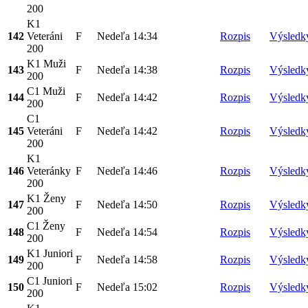
200
K1
142
Veteráni
F
Nedeľa
14:34
Rozpis
Výsledk
200
K1 Muži
143
F
Nedeľa
14:38
Rozpis
Výsledk
200
C1 Muži
144
F
Nedeľa
14:42
Rozpis
Výsledk
200
C1
145
Veteráni
F
Nedeľa
14:42
Rozpis
Výsledk
200
K1
146
Veteránky
F
Nedeľa
14:46
Rozpis
Výsledk
200
K1 Ženy
147
F
Nedeľa
14:50
Rozpis
Výsledk
200
C1 Ženy
148
F
Nedeľa
14:54
Rozpis
Výsledk
200
K1 Juniori
149
F
Nedeľa
14:58
Rozpis
Výsledk
200
C1 Juniori
150
F
Nedeľa
15:02
Rozpis
Výsledk
200