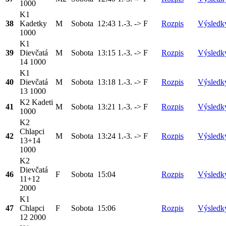
1000
K1
38
Kadetky
M
Sobota
12:43
1.-3. -> F
Rozpis
Výsledk
1000
K1
39
Dievčatá
M
Sobota
13:15
1.-3. -> F
Rozpis
Výsledk
14 1000
K1
40
Dievčatá
M
Sobota
13:18
1.-3. -> F
Rozpis
Výsledk
13 1000
K2 Kadeti
41
M
Sobota
13:21
1.-3. -> F
Rozpis
Výsledk
1000
K2
Chlapci
42
M
Sobota
13:24
1.-3. -> F
Rozpis
Výsledk
13+14
1000
K2
Dievčatá
46
F
Sobota
15:04
Rozpis
Výsledk
11+12
2000
K1
47
Chlapci
F
Sobota
15:06
Rozpis
Výsledk
12 2000