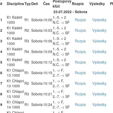
Postupový
#
Disciplína
Typ
Deň
Čas
Rozpis
Výsledky
P
kľúč
23.07.2022 - Sobota
K1 Kadeti
1.-5. + 2
1
R1
Sobota
10:00
Rozpis
Výsledky
1000
N.Č. -> SF
K1 Kadeti
1.-5. + 2
2
R2
Sobota
10:03
Rozpis
Výsledky
1000
N.Č. -> SF
K1 Kadeti
1.-5. + 2
3
R3
Sobota
10:06
Rozpis
Výsledky
1000
N.Č. -> SF
K1 Kadeti
1.-5. + 2
4
R4
Sobota
10:09
Rozpis
Výsledky
1000
N.Č. -> SF
K1 Kadeti
1.-5. + 2
5
R5
Sobota
10:12
Rozpis
Výsledky
1000
N.Č. -> SF
K1 Chlapci
1. -> F,
6
R1
Sobota
10:15
Rozpis
Výsledky
13 1000
2.-7. -> SF
K1 Chlapci
1. -> F,
7
R2
Sobota
10:18
Rozpis
Výsledky
13 1000
2.-7. -> SF
K1 Chlapci
1. -> F,
8
R3
Sobota
10:21
Rozpis
Výsledky
13 1000
2.-7. -> SF
K1 Chlapci
1. -> F,
9
R1
Sobota
10:24
Rozpis
Výsledky
14 1000
2.-7. -> SF
K1 Chlapci
1. -> F,