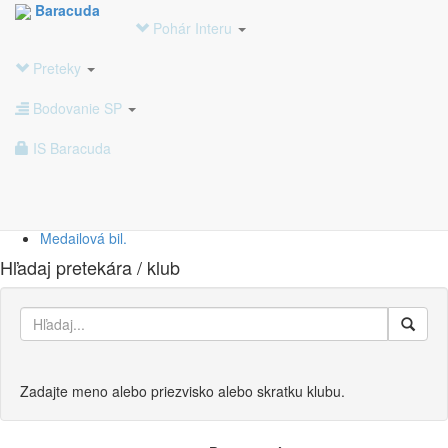
Baracuda
Časový Harmonogram na Pohár Interu
Pohár Interu
24
Počet klubov
Preteky
409
Počet pretekárov
877
Počet prihlášok
Bodovanie SP
IS Baracuda
Rozpis
Výsledky
SP jednotlivci
SP kluby
Medailová bil.
Hľadaj pretekára / klub
Zadajte meno alebo priezvisko alebo skratku klubu.