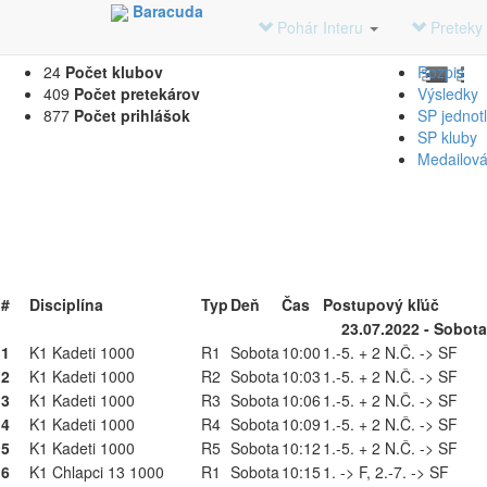
Baracuda
Časový Harmonogram na Pohár Interu
Pohár Interu
Preteky
24
Počet klubov
Rozpis
409
Počet pretekárov
Výsledky
877
Počet prihlášok
SP jednotl
SP kluby
Medailová 
#
Disciplína
Typ
Deň
Čas
Postupový kľúč
23.07.2022 - Sobota
1
K1 Kadeti 1000
R1
Sobota
10:00
1.-5. + 2 N.Č. -> SF
2
K1 Kadeti 1000
R2
Sobota
10:03
1.-5. + 2 N.Č. -> SF
3
K1 Kadeti 1000
R3
Sobota
10:06
1.-5. + 2 N.Č. -> SF
4
K1 Kadeti 1000
R4
Sobota
10:09
1.-5. + 2 N.Č. -> SF
5
K1 Kadeti 1000
R5
Sobota
10:12
1.-5. + 2 N.Č. -> SF
6
K1 Chlapci 13 1000
R1
Sobota
10:15
1. -> F, 2.-7. -> SF