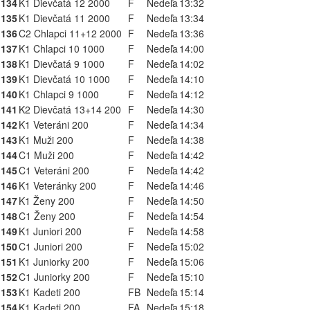
134
K1 Dievčatá 12 2000
F
Nedeľa
13:32
135
K1 Dievčatá 11 2000
F
Nedeľa
13:34
136
C2 Chlapci 11+12 2000
F
Nedeľa
13:36
137
K1 Chlapci 10 1000
F
Nedeľa
14:00
138
K1 Dievčatá 9 1000
F
Nedeľa
14:02
139
K1 Dievčatá 10 1000
F
Nedeľa
14:10
140
K1 Chlapci 9 1000
F
Nedeľa
14:12
141
K2 Dievčatá 13+14 200
F
Nedeľa
14:30
142
K1 Veteráni 200
F
Nedeľa
14:34
143
K1 Muži 200
F
Nedeľa
14:38
144
C1 Muži 200
F
Nedeľa
14:42
145
C1 Veteráni 200
F
Nedeľa
14:42
146
K1 Veteránky 200
F
Nedeľa
14:46
147
K1 Ženy 200
F
Nedeľa
14:50
148
C1 Ženy 200
F
Nedeľa
14:54
149
K1 Juniori 200
F
Nedeľa
14:58
150
C1 Juniori 200
F
Nedeľa
15:02
151
K1 Juniorky 200
F
Nedeľa
15:06
152
C1 Juniorky 200
F
Nedeľa
15:10
153
K1 Kadeti 200
FB
Nedeľa
15:14
154
K1 Kadeti 200
FA
Nedeľa
15:18