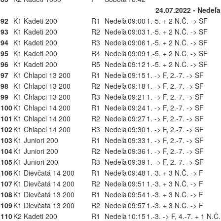
24.07.2022 - Nedeľa
92
K1 Kadeti 200
R1
Nedeľa
09:00
1.-5. + 2 N.Č. -> SF
93
K1 Kadeti 200
R2
Nedeľa
09:03
1.-5. + 2 N.Č. -> SF
94
K1 Kadeti 200
R3
Nedeľa
09:06
1.-5. + 2 N.Č. -> SF
95
K1 Kadeti 200
R4
Nedeľa
09:09
1.-5. + 2 N.Č. -> SF
96
K1 Kadeti 200
R5
Nedeľa
09:12
1.-5. + 2 N.Č. -> SF
97
K1 Chlapci 13 200
R1
Nedeľa
09:15
1. -> F, 2.-7. -> SF
98
K1 Chlapci 13 200
R2
Nedeľa
09:18
1. -> F, 2.-7. -> SF
99
K1 Chlapci 13 200
R3
Nedeľa
09:21
1. -> F, 2.-7. -> SF
100
K1 Chlapci 14 200
R1
Nedeľa
09:24
1. -> F, 2.-7. -> SF
101
K1 Chlapci 14 200
R2
Nedeľa
09:27
1. -> F, 2.-7. -> SF
102
K1 Chlapci 14 200
R3
Nedeľa
09:30
1. -> F, 2.-7. -> SF
103
K1 Juniori 200
R1
Nedeľa
09:33
1. -> F, 2.-7. -> SF
104
K1 Juniori 200
R2
Nedeľa
09:36
1. -> F, 2.-7. -> SF
105
K1 Juniori 200
R3
Nedeľa
09:39
1. -> F, 2.-7. -> SF
106
K1 Dievčatá 14 200
R1
Nedeľa
09:48
1.-3. + 3 N.Č. -> F
107
K1 Dievčatá 14 200
R2
Nedeľa
09:51
1.-3. + 3 N.Č. -> F
108
K1 Dievčatá 13 200
R1
Nedeľa
09:54
1.-3. + 3 N.Č. -> F
109
K1 Dievčatá 13 200
R2
Nedeľa
09:57
1.-3. + 3 N.Č. -> F
110
K2 Kadeti 200
R1
Nedeľa
10:15
1.-3. -> F, 4.-7. + 1 N.Č