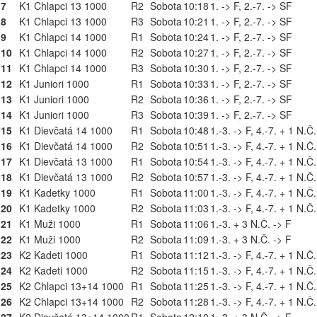
7
K1 Chlapci 13 1000
R2
Sobota
10:18
1. -> F, 2.-7. -> SF
8
K1 Chlapci 13 1000
R3
Sobota
10:21
1. -> F, 2.-7. -> SF
9
K1 Chlapci 14 1000
R1
Sobota
10:24
1. -> F, 2.-7. -> SF
10
K1 Chlapci 14 1000
R2
Sobota
10:27
1. -> F, 2.-7. -> SF
11
K1 Chlapci 14 1000
R3
Sobota
10:30
1. -> F, 2.-7. -> SF
12
K1 Juniori 1000
R1
Sobota
10:33
1. -> F, 2.-7. -> SF
13
K1 Juniori 1000
R2
Sobota
10:36
1. -> F, 2.-7. -> SF
14
K1 Juniori 1000
R3
Sobota
10:39
1. -> F, 2.-7. -> SF
15
K1 Dievčatá 14 1000
R1
Sobota
10:48
1.-3. -> F, 4.-7. + 1 N.Č
16
K1 Dievčatá 14 1000
R2
Sobota
10:51
1.-3. -> F, 4.-7. + 1 N.Č
17
K1 Dievčatá 13 1000
R1
Sobota
10:54
1.-3. -> F, 4.-7. + 1 N.Č
18
K1 Dievčatá 13 1000
R2
Sobota
10:57
1.-3. -> F, 4.-7. + 1 N.Č
19
K1 Kadetky 1000
R1
Sobota
11:00
1.-3. -> F, 4.-7. + 1 N.Č
20
K1 Kadetky 1000
R2
Sobota
11:03
1.-3. -> F, 4.-7. + 1 N.Č
21
K1 Muži 1000
R1
Sobota
11:06
1.-3. + 3 N.Č. -> F
22
K1 Muži 1000
R2
Sobota
11:09
1.-3. + 3 N.Č. -> F
23
K2 Kadeti 1000
R1
Sobota
11:12
1.-3. -> F, 4.-7. + 1 N.Č
24
K2 Kadeti 1000
R2
Sobota
11:15
1.-3. -> F, 4.-7. + 1 N.Č
25
K2 Chlapci 13+14 1000
R1
Sobota
11:25
1.-3. -> F, 4.-7. + 1 N.Č
26
K2 Chlapci 13+14 1000
R2
Sobota
11:28
1.-3. -> F, 4.-7. + 1 N.Č