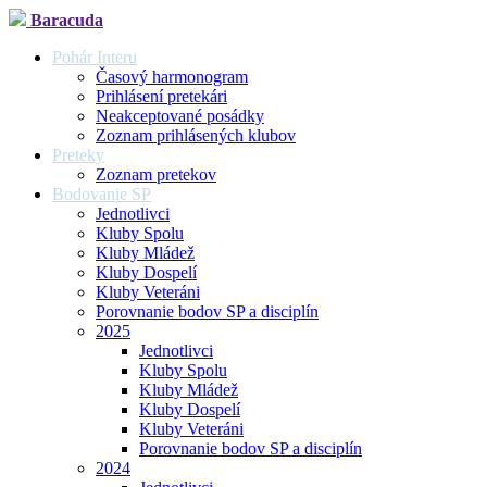
Baracuda
Pohár Interu
Časový harmonogram
Prihlásení pretekári
Neakceptované posádky
Zoznam prihlásených klubov
Preteky
Zoznam pretekov
Bodovanie SP
Jednotlivci
Kluby Spolu
Kluby Mládež
Kluby Dospelí
Kluby Veteráni
Porovnanie bodov SP a disciplín
2025
Jednotlivci
Kluby Spolu
Kluby Mládež
Kluby Dospelí
Kluby Veteráni
Porovnanie bodov SP a disciplín
2024