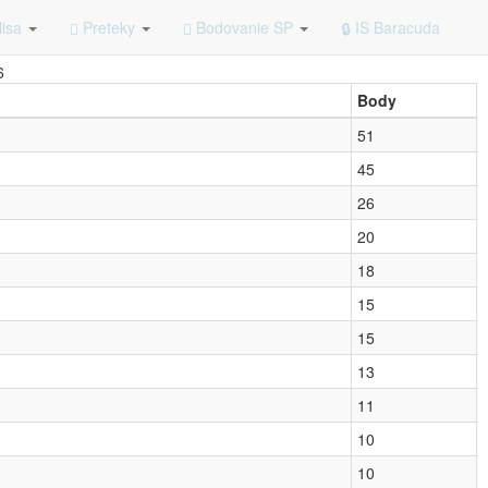
 Gálisa
lisa
Preteky
Bodovanie SP
IS Baracuda
6
Body
51
45
26
20
18
15
15
13
11
10
10