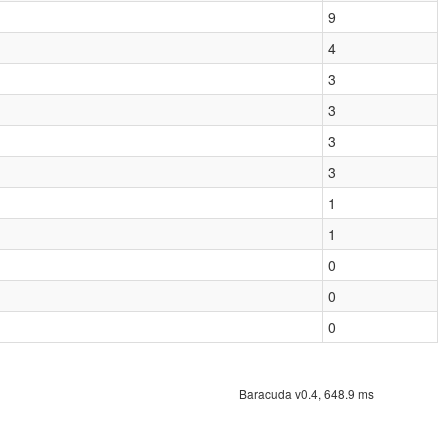
9
4
3
3
3
3
1
1
0
0
0
Baracuda v0.4, 648.9 ms