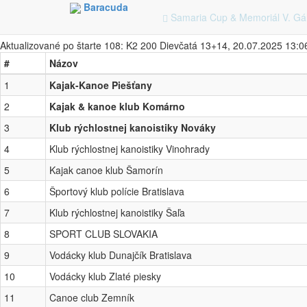
Baracuda
Body Kluby za Samaria Cup & Memoriál V.
Samaria Cup & Memoriál V. Gá
Aktualizované po štarte 108: K2 200 Dievčatá 13+14, 20.07.2025 13:0
#
Názov
1
Kajak-Kanoe Piešťany
2
Kajak & kanoe klub Komárno
3
Klub rýchlostnej kanoistiky Nováky
4
Klub rýchlostnej kanoistiky Vinohrady
5
Kajak canoe klub Šamorín
6
Športový klub polície Bratislava
7
Klub rýchlostnej kanoistiky Šaľa
8
SPORT CLUB SLOVAKIA
9
Vodácky klub Dunajčík Bratislava
10
Vodácky klub Zlaté piesky
11
Canoe club Zemník