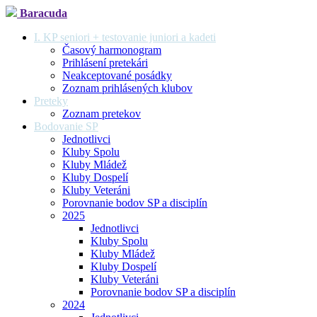
Baracuda
I. KP seniori + testovanie juniori a kadeti
Časový harmonogram
Prihlásení pretekári
Neakceptované posádky
Zoznam prihlásených klubov
Preteky
Zoznam pretekov
Bodovanie SP
Jednotlivci
Kluby Spolu
Kluby Mládež
Kluby Dospelí
Kluby Veteráni
Porovnanie bodov SP a disciplín
2025
Jednotlivci
Kluby Spolu
Kluby Mládež
Kluby Dospelí
Kluby Veteráni
Porovnanie bodov SP a disciplín
2024