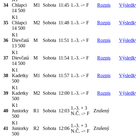
34
Chlapci
M1
Sobota
11:45
1.-3. -> F
Rozpis
Výsledk
14 500
K1
35
Chlapci
M2
Sobota
11:48
1.-3. -> F
Rozpis
Výsledk
14 500
K1
36
Dievčatá
M
Sobota
11:51
1.-3. -> F
Rozpis
Výsledk
13 500
K1
37
Dievčatá
M
Sobota
11:54
1.-3. -> F
Rozpis
Výsledk
14 500
K1
38
Kadetky
M1
Sobota
11:57
1.-3. -> F
Rozpis
Výsledk
500
K1
39
Kadetky
M2
Sobota
12:00
1.-3. -> F
Rozpis
Výsledk
500
K1
1.-3. + 3
40
Juniorky
R1
Sobota
12:03
Zrušený
N.Č. -> F
500
K1
1.-3. + 3
41
Juniorky
R2
Sobota
12:06
Zrušený
N.Č. -> F
500