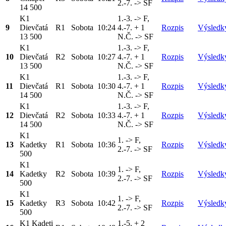
2.-7. -> SF
14 500
K1
1.-3. -> F,
9
Dievčatá
R1
Sobota
10:24
4.-7. + 1
Rozpis
Výsledk
13 500
N.Č. -> SF
K1
1.-3. -> F,
10
Dievčatá
R2
Sobota
10:27
4.-7. + 1
Rozpis
Výsledk
13 500
N.Č. -> SF
K1
1.-3. -> F,
11
Dievčatá
R1
Sobota
10:30
4.-7. + 1
Rozpis
Výsledk
14 500
N.Č. -> SF
K1
1.-3. -> F,
12
Dievčatá
R2
Sobota
10:33
4.-7. + 1
Rozpis
Výsledk
14 500
N.Č. -> SF
K1
1. -> F,
13
Kadetky
R1
Sobota
10:36
Rozpis
Výsledk
2.-7. -> SF
500
K1
1. -> F,
14
Kadetky
R2
Sobota
10:39
Rozpis
Výsledk
2.-7. -> SF
500
K1
1. -> F,
15
Kadetky
R3
Sobota
10:42
Rozpis
Výsledk
2.-7. -> SF
500
K1 Kadeti
1.-5. + 2