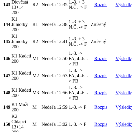
Dievčatá
1.-3. + 3
143
R2
Nedeľa
12:35
Rozpis
Výsledk
13+14
N.Č. -> F
200
K1
1.-3. + 3
144
Juniorky
R1
Nedeľa
12:38
Zrušený
N.Č. -> F
200
K1
1.-3. + 3
145
Juniorky
R2
Nedeľa
12:41
Zrušený
N.Č. -> F
200
1.-3. ->
K1 Kadeti
146
M1
Nedeľa
12:50
FA, 4.-6. -
Rozpis
Výsledk
200
> FB
1.-3. ->
K1 Kadeti
147
M2
Nedeľa
12:53
FA, 4.-6. -
Rozpis
Výsledk
200
> FB
1.-3. ->
K1 Kadeti
148
M3
Nedeľa
12:56
FA, 4.-6. -
Rozpis
Výsledk
200
> FB
K1 Muži
149
M
Nedeľa
12:59
1.-3. -> F
Rozpis
Výsledk
200
K2
Chlapci
150
M
Nedeľa
13:02
1.-3. -> F
Rozpis
Výsledk
13+14