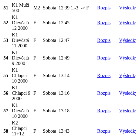
K1 Muži
51
M2
Sobota
12:39
1.-3. -> F
Rozpis
Výsledk
500
K1
52
Dievčatá
F
Sobota
12:45
Rozpis
Výsledk
12 2000
K1
53
Dievčatá
F
Sobota
12:47
Rozpis
Výsledk
11 2000
K1
54
Dievčatá
F
Sobota
12:49
Rozpis
Výsledk
9 2000
K1
55
Chlapci
F
Sobota
13:14
Rozpis
Výsledk
10 2000
K1
56
Chlapci 9
F
Sobota
13:16
Rozpis
Výsledk
2000
K1
57
Dievčatá
F
Sobota
13:18
Rozpis
Výsledk
10 2000
K2
Chlapci
58
F
Sobota
13:43
Rozpis
Výsledk
11+12