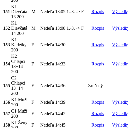
200
K1
151
Dievčatá
M
Nedeľa
13:05
1.-3. -> F
Rozpis
Výsledk
13 200
K1
152
Dievčatá
M
Nedeľa
13:08
1.-3. -> F
Rozpis
Výsledk
14 200
K1
153
Kadetky
F
Nedeľa
14:30
Rozpis
Výsledk
200
K2
Chlapci
154
F
Nedeľa
14:33
Rozpis
Výsledk
13+14
200
C2
Chlapci
155
F
Nedeľa
14:36
Zrušený
13+14
200
K1 Muži
156
F
Nedeľa
14:39
Rozpis
Výsledk
200
C1 Muži
157
F
Nedeľa
14:42
Rozpis
Výsledk
200
K1 Ženy
158
F
Nedeľa
14:45
Rozpis
Výsledk
200