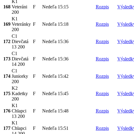
K1
168
Veteráni
F
Nedeľa
15:15
Rozpis
Výsledk
200
K1
169
Veteránky
F
Nedeľa
15:18
Rozpis
Výsledk
200
C1
172
Dievčatá
F
Nedeľa
15:36
Rozpis
Výsledk
13 200
C1
173
Dievčatá
F
Nedeľa
15:36
Rozpis
Výsledk
14 200
C1
174
Juniorky
F
Nedeľa
15:42
Rozpis
Výsledk
200
K2
175
Kadetky
F
Nedeľa
15:45
Rozpis
Výsledk
200
K1
176
Chlapci
F
Nedeľa
15:48
Rozpis
Výsledk
13 200
K1
177
Chlapci
F
Nedeľa
15:51
Rozpis
Výsledk
14 200