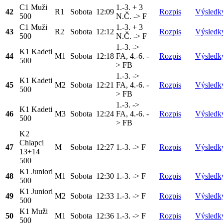
C1 Muži
1.-3. + 3
42
R1
Sobota
12:09
Rozpis
Výsledk
500
N.Č. -> F
C1 Muži
1.-3. + 3
43
R2
Sobota
12:12
Rozpis
Výsledk
500
N.Č. -> F
1.-3. ->
K1 Kadeti
44
M1
Sobota
12:18
FA, 4.-6. -
Rozpis
Výsledk
500
> FB
1.-3. ->
K1 Kadeti
45
M2
Sobota
12:21
FA, 4.-6. -
Rozpis
Výsledk
500
> FB
1.-3. ->
K1 Kadeti
46
M3
Sobota
12:24
FA, 4.-6. -
Rozpis
Výsledk
500
> FB
K2
Chlapci
47
M
Sobota
12:27
1.-3. -> F
Rozpis
Výsledk
13+14
500
K1 Juniori
48
M1
Sobota
12:30
1.-3. -> F
Rozpis
Výsledk
500
K1 Juniori
49
M2
Sobota
12:33
1.-3. -> F
Rozpis
Výsledk
500
K1 Muži
50
M1
Sobota
12:36
1.-3. -> F
Rozpis
Výsledk
500