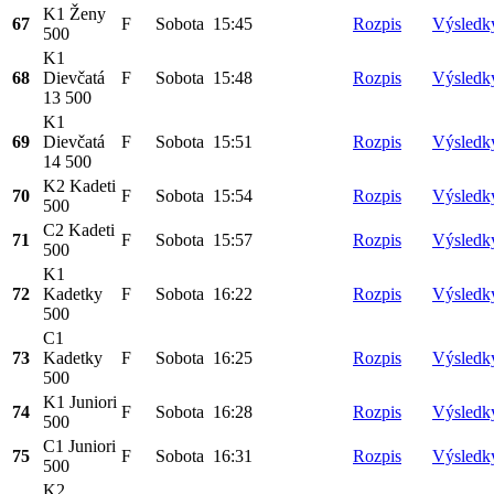
K1 Ženy
67
F
Sobota
15:45
Rozpis
Výsledk
500
K1
68
Dievčatá
F
Sobota
15:48
Rozpis
Výsledk
13 500
K1
69
Dievčatá
F
Sobota
15:51
Rozpis
Výsledk
14 500
K2 Kadeti
70
F
Sobota
15:54
Rozpis
Výsledk
500
C2 Kadeti
71
F
Sobota
15:57
Rozpis
Výsledk
500
K1
72
Kadetky
F
Sobota
16:22
Rozpis
Výsledk
500
C1
73
Kadetky
F
Sobota
16:25
Rozpis
Výsledk
500
K1 Juniori
74
F
Sobota
16:28
Rozpis
Výsledk
500
C1 Juniori
75
F
Sobota
16:31
Rozpis
Výsledk
500
K2