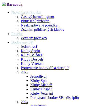
Baracuda
Novácka päťstovka
Časový harmonogram
Prihlásení pretekári
Neakceptované posádky
Zoznam prihlásených klubov
Preteky
Zoznam pretekov
Bodovanie SP
Jednotlivci
Kluby Spolu
Kluby Mládež
Kluby Dospelí
Kluby Veteráni
Porovnanie bodov SP a disciplín
2025
Jednotlivci
Kluby Spolu
Kluby Mládež
Kluby Dospelí
Kluby Veteráni
Porovnanie bodov SP a disciplín
2024