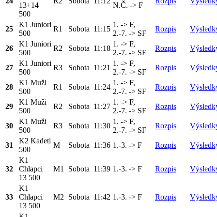
24
R2
Sobota
11:12
Rozpis
Výsledk
13+14
N.Č. -> F
500
K1 Juniori
1. -> F,
25
R1
Sobota
11:15
Rozpis
Výsledk
500
2.-7. -> SF
K1 Juniori
1. -> F,
26
R2
Sobota
11:18
Rozpis
Výsledk
500
2.-7. -> SF
K1 Juniori
1. -> F,
27
R3
Sobota
11:21
Rozpis
Výsledk
500
2.-7. -> SF
K1 Muži
1. -> F,
28
R1
Sobota
11:24
Rozpis
Výsledk
500
2.-7. -> SF
K1 Muži
1. -> F,
29
R2
Sobota
11:27
Rozpis
Výsledk
500
2.-7. -> SF
K1 Muži
1. -> F,
30
R3
Sobota
11:30
Rozpis
Výsledk
500
2.-7. -> SF
K2 Kadeti
31
M
Sobota
11:36
1.-3. -> F
Rozpis
Výsledk
500
K1
32
Chlapci
M1
Sobota
11:39
1.-3. -> F
Rozpis
Výsledk
13 500
K1
33
Chlapci
M2
Sobota
11:42
1.-3. -> F
Rozpis
Výsledk
13 500
K1