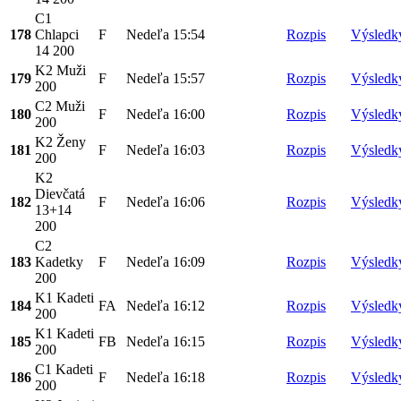
C1
178
Chlapci
F
Nedeľa
15:54
Rozpis
Výsledk
14 200
K2 Muži
179
F
Nedeľa
15:57
Rozpis
Výsledk
200
C2 Muži
180
F
Nedeľa
16:00
Rozpis
Výsledk
200
K2 Ženy
181
F
Nedeľa
16:03
Rozpis
Výsledk
200
K2
Dievčatá
182
F
Nedeľa
16:06
Rozpis
Výsledk
13+14
200
C2
183
Kadetky
F
Nedeľa
16:09
Rozpis
Výsledk
200
K1 Kadeti
184
FA
Nedeľa
16:12
Rozpis
Výsledk
200
K1 Kadeti
185
FB
Nedeľa
16:15
Rozpis
Výsledk
200
C1 Kadeti
186
F
Nedeľa
16:18
Rozpis
Výsledk
200