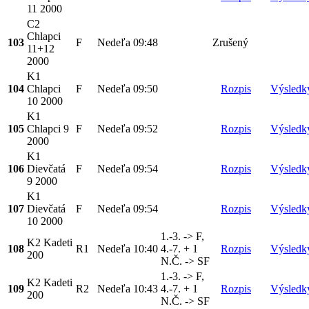
11 2000
C2
Chlapci
103
F
Nedeľa
09:48
Zrušený
11+12
2000
K1
104
Chlapci
F
Nedeľa
09:50
Rozpis
Výsledk
10 2000
K1
105
Chlapci 9
F
Nedeľa
09:52
Rozpis
Výsledk
2000
K1
106
Dievčatá
F
Nedeľa
09:54
Rozpis
Výsledk
9 2000
K1
107
Dievčatá
F
Nedeľa
09:54
Rozpis
Výsledk
10 2000
1.-3. -> F,
K2 Kadeti
108
R1
Nedeľa
10:40
4.-7. + 1
Rozpis
Výsledk
200
N.Č. -> SF
1.-3. -> F,
K2 Kadeti
109
R2
Nedeľa
10:43
4.-7. + 1
Rozpis
Výsledk
200
N.Č. -> SF