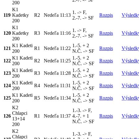
200
K1
1. -> F,
119
Kadetky
R2
Nedeľa
11:13
Rozpis
Výsledk
2.-7. -> SF
200
K1
1. -> F,
120
Kadetky
R3
Nedeľa
11:16
Rozpis
Výsledk
2.-7. -> SF
200
K1 Kadeti
1.-5. + 2
121
R1
Nedeľa
11:22
Rozpis
Výsledk
200
N.Č. -> SF
K1 Kadeti
1.-5. + 2
122
R2
Nedeľa
11:25
Rozpis
Výsledk
200
N.Č. -> SF
K1 Kadeti
1.-5. + 2
123
R3
Nedeľa
11:28
Rozpis
Výsledk
200
N.Č. -> SF
K1 Kadeti
1.-5. + 2
124
R4
Nedeľa
11:31
Rozpis
Výsledk
200
N.Č. -> SF
K1 Kadeti
1.-5. + 2
125
R5
Nedeľa
11:34
Rozpis
Výsledk
200
N.Č. -> SF
K2
1.-3. -> F,
Chlapci
126
R1
Nedeľa
11:37
4.-7. + 1
Rozpis
Výsledk
13+14
N.Č. -> SF
200
K2
1.-3. -> F,
Chlapci