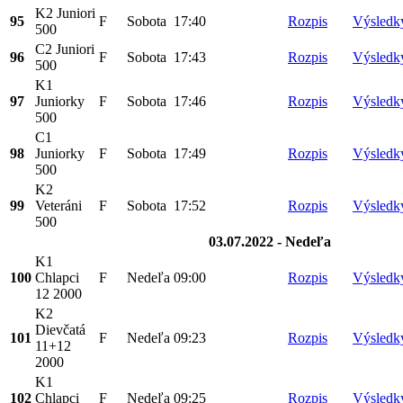
K2 Juniori
95
F
Sobota
17:40
Rozpis
Výsledk
500
C2 Juniori
96
F
Sobota
17:43
Rozpis
Výsledk
500
K1
97
Juniorky
F
Sobota
17:46
Rozpis
Výsledk
500
C1
98
Juniorky
F
Sobota
17:49
Rozpis
Výsledk
500
K2
99
Veteráni
F
Sobota
17:52
Rozpis
Výsledk
500
03.07.2022 - Nedeľa
K1
100
Chlapci
F
Nedeľa
09:00
Rozpis
Výsledk
12 2000
K2
Dievčatá
101
F
Nedeľa
09:23
Rozpis
Výsledk
11+12
2000
K1
102
Chlapci
F
Nedeľa
09:25
Rozpis
Výsledk