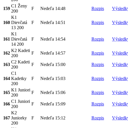
C1 Ženy
159
F
Nedeľa
14:48
Rozpis
Výsledk
200
K1
160
Dievčatá
F
Nedeľa
14:51
Rozpis
Výsledk
13 200
K1
161
Dievčatá
F
Nedeľa
14:54
Rozpis
Výsledk
14 200
K2 Kadeti
162
F
Nedeľa
14:57
Rozpis
Výsledk
200
C2 Kadeti
163
F
Nedeľa
15:00
Rozpis
Výsledk
200
C1
164
Kadetky
F
Nedeľa
15:03
Rozpis
Výsledk
200
K1 Juniori
165
F
Nedeľa
15:06
Rozpis
Výsledk
200
C1 Juniori
166
F
Nedeľa
15:09
Rozpis
Výsledk
200
K2
167
Juniorky
F
Nedeľa
15:12
Rozpis
Výsledk
200