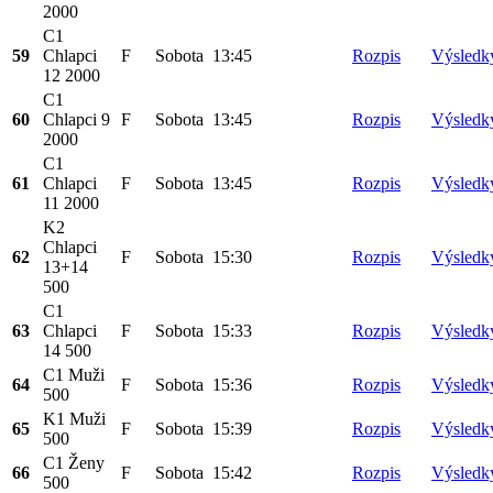
2000
C1
59
Chlapci
F
Sobota
13:45
Rozpis
Výsledk
12 2000
C1
60
Chlapci 9
F
Sobota
13:45
Rozpis
Výsledk
2000
C1
61
Chlapci
F
Sobota
13:45
Rozpis
Výsledk
11 2000
K2
Chlapci
62
F
Sobota
15:30
Rozpis
Výsledk
13+14
500
C1
63
Chlapci
F
Sobota
15:33
Rozpis
Výsledk
14 500
C1 Muži
64
F
Sobota
15:36
Rozpis
Výsledk
500
K1 Muži
65
F
Sobota
15:39
Rozpis
Výsledk
500
C1 Ženy
66
F
Sobota
15:42
Rozpis
Výsledk
500