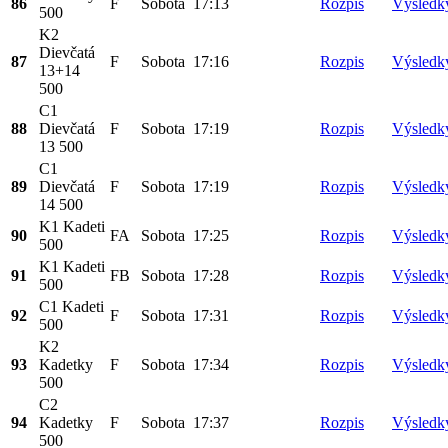
86
F
Sobota
17:13
Rozpis
Výsledk
500
K2
Dievčatá
87
F
Sobota
17:16
Rozpis
Výsledk
13+14
500
C1
88
Dievčatá
F
Sobota
17:19
Rozpis
Výsledk
13 500
C1
89
Dievčatá
F
Sobota
17:19
Rozpis
Výsledk
14 500
K1 Kadeti
90
FA
Sobota
17:25
Rozpis
Výsledk
500
K1 Kadeti
91
FB
Sobota
17:28
Rozpis
Výsledk
500
C1 Kadeti
92
F
Sobota
17:31
Rozpis
Výsledk
500
K2
93
Kadetky
F
Sobota
17:34
Rozpis
Výsledk
500
C2
94
Kadetky
F
Sobota
17:37
Rozpis
Výsledk
500