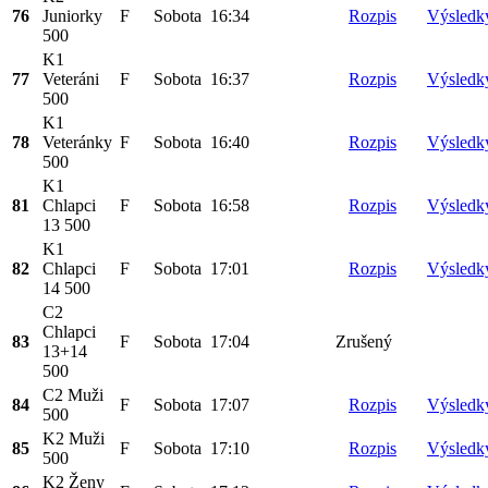
76
Juniorky
F
Sobota
16:34
Rozpis
Výsledk
500
K1
77
Veteráni
F
Sobota
16:37
Rozpis
Výsledk
500
K1
78
Veteránky
F
Sobota
16:40
Rozpis
Výsledk
500
K1
81
Chlapci
F
Sobota
16:58
Rozpis
Výsledk
13 500
K1
82
Chlapci
F
Sobota
17:01
Rozpis
Výsledk
14 500
C2
Chlapci
83
F
Sobota
17:04
Zrušený
13+14
500
C2 Muži
84
F
Sobota
17:07
Rozpis
Výsledk
500
K2 Muži
85
F
Sobota
17:10
Rozpis
Výsledk
500
K2 Ženy