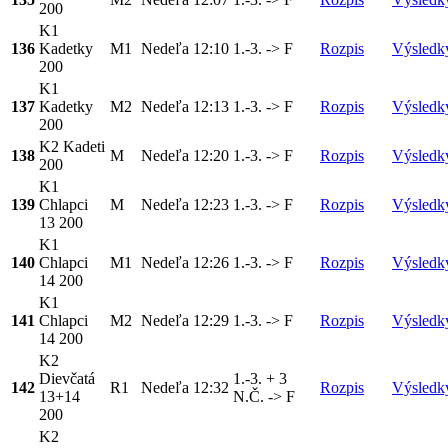
200
K1
136
Kadetky
M1
Nedeľa
12:10
1.-3. -> F
Rozpis
Výsledk
200
K1
137
Kadetky
M2
Nedeľa
12:13
1.-3. -> F
Rozpis
Výsledk
200
K2 Kadeti
138
M
Nedeľa
12:20
1.-3. -> F
Rozpis
Výsledk
200
K1
139
Chlapci
M
Nedeľa
12:23
1.-3. -> F
Rozpis
Výsledk
13 200
K1
140
Chlapci
M1
Nedeľa
12:26
1.-3. -> F
Rozpis
Výsledk
14 200
K1
141
Chlapci
M2
Nedeľa
12:29
1.-3. -> F
Rozpis
Výsledk
14 200
K2
Dievčatá
1.-3. + 3
142
R1
Nedeľa
12:32
Rozpis
Výsledk
13+14
N.Č. -> F
200
K2