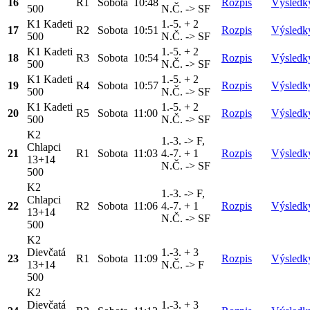
16
R1
Sobota
10:48
Rozpis
Výsledk
500
N.Č. -> SF
K1 Kadeti
1.-5. + 2
17
R2
Sobota
10:51
Rozpis
Výsledk
500
N.Č. -> SF
K1 Kadeti
1.-5. + 2
18
R3
Sobota
10:54
Rozpis
Výsledk
500
N.Č. -> SF
K1 Kadeti
1.-5. + 2
19
R4
Sobota
10:57
Rozpis
Výsledk
500
N.Č. -> SF
K1 Kadeti
1.-5. + 2
20
R5
Sobota
11:00
Rozpis
Výsledk
500
N.Č. -> SF
K2
1.-3. -> F,
Chlapci
21
R1
Sobota
11:03
4.-7. + 1
Rozpis
Výsledk
13+14
N.Č. -> SF
500
K2
1.-3. -> F,
Chlapci
22
R2
Sobota
11:06
4.-7. + 1
Rozpis
Výsledk
13+14
N.Č. -> SF
500
K2
Dievčatá
1.-3. + 3
23
R1
Sobota
11:09
Rozpis
Výsledk
13+14
N.Č. -> F
500
K2
Dievčatá
1.-3. + 3