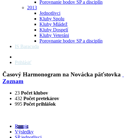
Porovnanie bodov SP a disciplín
2013
Jednotlivci
Kluby Spolu
Kluby Mládež
Kluby Dospelí
Kluby Veteráni
Porovnanie bodov SP a disciplín
IS Baracuda
Prihlásiť
Časový Harmonogram na Novácka päťstovka
Zoznam
23
Počet klubov
432
Počet pretekárov
995
Počet prihlášok
Rozpis
Výsledky
SP jednotlivci