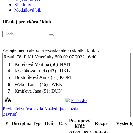
SP kluby
Medailová bil.
Hľadaj pretekára / klub
Zadajte meno alebo priezvisko alebo skratku klubu.
Result 78: F K1 Veteránky 500
02.07.2022 16:40
3
Koreňová Martina (50)
NAN
4
Kvetáková Lucia (43)
UKB
5
Doktoríková Anna (51)
KOM
6
Weber Lucia (46)
WBK
7
Kmiťová Jana (51)
DUN
F: 16:40
Predchádzajúca jazda
Nasledujúca jazda
Zavrieť
Postupový
#
Disciplína
Typ
Deň
Čas
Rozpis
Výsledk
kľúč
02.07.2022 - Sobota