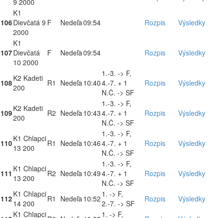
9 2000
K1
106
Dievčatá 9
F
Nedeľa
09:54
Rozpis
Výsledky
2000
K1
107
Dievčatá
F
Nedeľa
09:54
Rozpis
Výsledky
10 2000
1.-3. -> F,
K2 Kadeti
108
R1
Nedeľa
10:40
4.-7. + 1
Rozpis
Výsledky
200
N.Č. -> SF
1.-3. -> F,
K2 Kadeti
109
R2
Nedeľa
10:43
4.-7. + 1
Rozpis
Výsledky
200
N.Č. -> SF
1.-3. -> F,
K1 Chlapci
110
R1
Nedeľa
10:46
4.-7. + 1
Rozpis
Výsledky
13 200
N.Č. -> SF
1.-3. -> F,
K1 Chlapci
111
R2
Nedeľa
10:49
4.-7. + 1
Rozpis
Výsledky
13 200
N.Č. -> SF
K1 Chlapci
1. -> F,
112
R1
Nedeľa
10:52
Rozpis
Výsledky
14 200
2.-7. -> SF
K1 Chlapci
1. -> F,