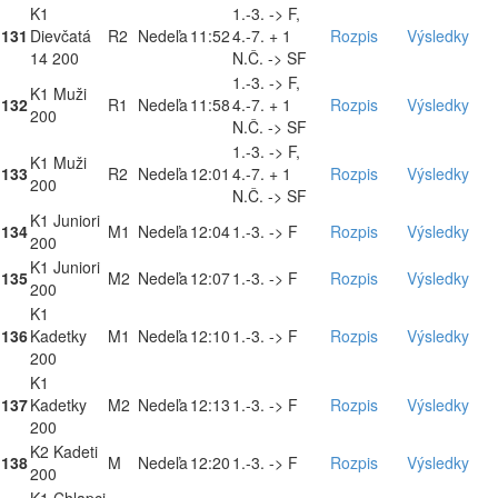
K1
1.-3. -> F,
131
Dievčatá
R2
Nedeľa
11:52
4.-7. + 1
Rozpis
Výsledky
14 200
N.Č. -> SF
1.-3. -> F,
K1 Muži
132
R1
Nedeľa
11:58
4.-7. + 1
Rozpis
Výsledky
200
N.Č. -> SF
1.-3. -> F,
K1 Muži
133
R2
Nedeľa
12:01
4.-7. + 1
Rozpis
Výsledky
200
N.Č. -> SF
K1 Juniori
134
M1
Nedeľa
12:04
1.-3. -> F
Rozpis
Výsledky
200
K1 Juniori
135
M2
Nedeľa
12:07
1.-3. -> F
Rozpis
Výsledky
200
K1
136
Kadetky
M1
Nedeľa
12:10
1.-3. -> F
Rozpis
Výsledky
200
K1
137
Kadetky
M2
Nedeľa
12:13
1.-3. -> F
Rozpis
Výsledky
200
K2 Kadeti
138
M
Nedeľa
12:20
1.-3. -> F
Rozpis
Výsledky
200