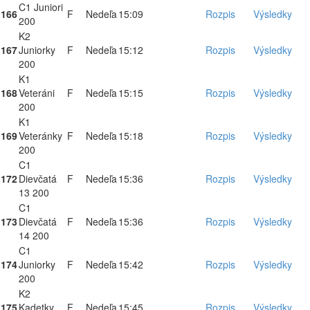
C1 Juniori
166
F
Nedeľa
15:09
Rozpis
Výsledky
200
K2
167
Juniorky
F
Nedeľa
15:12
Rozpis
Výsledky
200
K1
168
Veteráni
F
Nedeľa
15:15
Rozpis
Výsledky
200
K1
169
Veteránky
F
Nedeľa
15:18
Rozpis
Výsledky
200
C1
172
Dievčatá
F
Nedeľa
15:36
Rozpis
Výsledky
13 200
C1
173
Dievčatá
F
Nedeľa
15:36
Rozpis
Výsledky
14 200
C1
174
Juniorky
F
Nedeľa
15:42
Rozpis
Výsledky
200
K2
175
Kadetky
F
Nedeľa
15:45
Rozpis
Výsledky