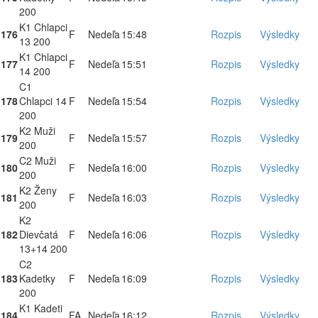
200
K1 Chlapci
176
F
Nedeľa
15:48
Rozpis
Výsledky
13 200
K1 Chlapci
177
F
Nedeľa
15:51
Rozpis
Výsledky
14 200
C1
178
Chlapci 14
F
Nedeľa
15:54
Rozpis
Výsledky
200
K2 Muži
179
F
Nedeľa
15:57
Rozpis
Výsledky
200
C2 Muži
180
F
Nedeľa
16:00
Rozpis
Výsledky
200
K2 Ženy
181
F
Nedeľa
16:03
Rozpis
Výsledky
200
K2
182
Dievčatá
F
Nedeľa
16:06
Rozpis
Výsledky
13+14 200
C2
183
Kadetky
F
Nedeľa
16:09
Rozpis
Výsledky
200
K1 Kadeti
184
FA
Nedeľa
16:12
Rozpis
Výsledky