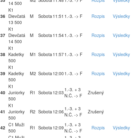
35
M2
Sobota
11:48
1.-3. -> F
Rozpis
Výsledky
14 500
K1
36
Dievčatá
M
Sobota
11:51
1.-3. -> F
Rozpis
Výsledky
13 500
K1
37
Dievčatá
M
Sobota
11:54
1.-3. -> F
Rozpis
Výsledky
14 500
K1
38
Kadetky
M1
Sobota
11:57
1.-3. -> F
Rozpis
Výsledky
500
K1
39
Kadetky
M2
Sobota
12:00
1.-3. -> F
Rozpis
Výsledky
500
K1
1.-3. + 3
40
Juniorky
R1
Sobota
12:03
Zrušený
N.Č. -> F
500
K1
1.-3. + 3
41
Juniorky
R2
Sobota
12:06
Zrušený
N.Č. -> F
500
C1 Muži
1.-3. + 3
42
R1
Sobota
12:09
Rozpis
Výsledky
500
N.Č. -> F
C1 Muži
1.-3. + 3