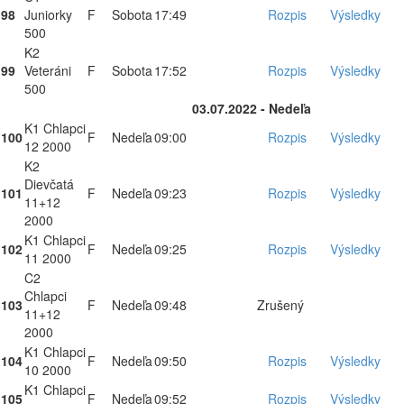
98
Juniorky
F
Sobota
17:49
Rozpis
Výsledky
500
K2
99
Veteráni
F
Sobota
17:52
Rozpis
Výsledky
500
03.07.2022 - Nedeľa
K1 Chlapci
100
F
Nedeľa
09:00
Rozpis
Výsledky
12 2000
K2
Dievčatá
101
F
Nedeľa
09:23
Rozpis
Výsledky
11+12
2000
K1 Chlapci
102
F
Nedeľa
09:25
Rozpis
Výsledky
11 2000
C2
Chlapci
103
F
Nedeľa
09:48
Zrušený
11+12
2000
K1 Chlapci
104
F
Nedeľa
09:50
Rozpis
Výsledky
10 2000
K1 Chlapci
105
F
Nedeľa
09:52
Rozpis
Výsledky