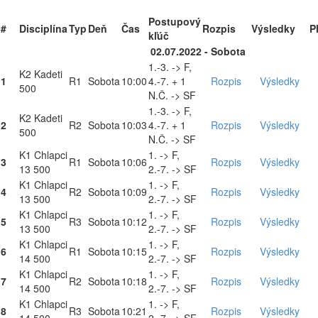
Postupový
#
Disciplína
Typ
Deň
Čas
Rozpis
Výsledky
P
kľúč
02.07.2022 - Sobota
1.-3. -> F,
K2 Kadeti
1
R1
Sobota
10:00
4.-7. + 1
Rozpis
Výsledky
500
N.Č. -> SF
1.-3. -> F,
K2 Kadeti
2
R2
Sobota
10:03
4.-7. + 1
Rozpis
Výsledky
500
N.Č. -> SF
K1 Chlapci
1. -> F,
3
R1
Sobota
10:06
Rozpis
Výsledky
13 500
2.-7. -> SF
K1 Chlapci
1. -> F,
4
R2
Sobota
10:09
Rozpis
Výsledky
13 500
2.-7. -> SF
K1 Chlapci
1. -> F,
5
R3
Sobota
10:12
Rozpis
Výsledky
13 500
2.-7. -> SF
K1 Chlapci
1. -> F,
6
R1
Sobota
10:15
Rozpis
Výsledky
14 500
2.-7. -> SF
K1 Chlapci
1. -> F,
7
R2
Sobota
10:18
Rozpis
Výsledky
14 500
2.-7. -> SF
K1 Chlapci
1. -> F,
8
R3
Sobota
10:21
Rozpis
Výsledky