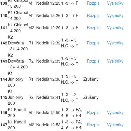
K1 Chlapci
139
M
Nedeľa
12:23
1.-3. -> F
Rozpis
Výsledky
13 200
K1 Chlapci
140
M1
Nedeľa
12:26
1.-3. -> F
Rozpis
Výsledky
14 200
K1 Chlapci
141
M2
Nedeľa
12:29
1.-3. -> F
Rozpis
Výsledky
14 200
K2
1.-3. + 3
142
Dievčatá
R1
Nedeľa
12:32
Rozpis
Výsledky
N.Č. -> F
13+14 200
K2
1.-3. + 3
143
Dievčatá
R2
Nedeľa
12:35
Rozpis
Výsledky
N.Č. -> F
13+14 200
K1
1.-3. + 3
144
Juniorky
R1
Nedeľa
12:38
Zrušený
N.Č. -> F
200
K1
1.-3. + 3
145
Juniorky
R2
Nedeľa
12:41
Zrušený
N.Č. -> F
200
K1 Kadeti
1.-3. -> FA,
146
M1
Nedeľa
12:50
Rozpis
Výsledky
200
4.-6. -> FB
K1 Kadeti
1.-3. -> FA,
147
M2
Nedeľa
12:53
Rozpis
Výsledky
200
4.-6. -> FB