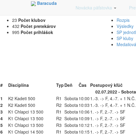
Baracuda
Časový Harmonogram na Novácka päťsto
Novácka päťstovka
Pre
23
Počet klubov
Rozpis
432
Počet pretekárov
Výsledky
995
Počet prihlášok
SP jednotl
SP kluby
Medailová 
#
Disciplína
Typ
Deň
Čas
Postupový kľúč
02.07.2022 - Sobota
1
K2 Kadeti 500
R1
Sobota
10:00
1.-3. -> F, 4.-7. + 1 N.Č
2
K2 Kadeti 500
R2
Sobota
10:03
1.-3. -> F, 4.-7. + 1 N.Č
3
K1 Chlapci 13 500
R1
Sobota
10:06
1. -> F, 2.-7. -> SF
4
K1 Chlapci 13 500
R2
Sobota
10:09
1. -> F, 2.-7. -> SF
5
K1 Chlapci 13 500
R3
Sobota
10:12
1. -> F, 2.-7. -> SF
6
K1 Chlapci 14 500
R1
Sobota
10:15
1. -> F, 2.-7. -> SF