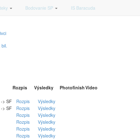
vka
teky
Bodovanie SP
IS Baracuda
ivci
bil.
Rozpis
Výsledky
Photofinish
Video
. -> SF
Rozpis
Výsledky
. -> SF
Rozpis
Výsledky
Rozpis
Výsledky
Rozpis
Výsledky
Rozpis
Výsledky
Rozpis
Výsledky