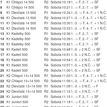
7
K1 Chlapci 14 500
R2
Sobota
10:18
1. -> F, 2.-7. -> SF
8
K1 Chlapci 14 500
R3
Sobota
10:21
1. -> F, 2.-7. -> SF
9
K1 Dievčatá 13 500
R1
Sobota
10:24
1.-3. -> F, 4.-7. + 1 N.Č
10
K1 Dievčatá 13 500
R2
Sobota
10:27
1.-3. -> F, 4.-7. + 1 N.Č
11
K1 Dievčatá 14 500
R1
Sobota
10:30
1.-3. -> F, 4.-7. + 1 N.Č
12
K1 Dievčatá 14 500
R2
Sobota
10:33
1.-3. -> F, 4.-7. + 1 N.Č
13
K1 Kadetky 500
R1
Sobota
10:36
1. -> F, 2.-7. -> SF
14
K1 Kadetky 500
R2
Sobota
10:39
1. -> F, 2.-7. -> SF
15
K1 Kadetky 500
R3
Sobota
10:42
1. -> F, 2.-7. -> SF
16
K1 Kadeti 500
R1
Sobota
10:48
1.-5. + 2 N.Č. -> SF
17
K1 Kadeti 500
R2
Sobota
10:51
1.-5. + 2 N.Č. -> SF
18
K1 Kadeti 500
R3
Sobota
10:54
1.-5. + 2 N.Č. -> SF
19
K1 Kadeti 500
R4
Sobota
10:57
1.-5. + 2 N.Č. -> SF
20
K1 Kadeti 500
R5
Sobota
11:00
1.-5. + 2 N.Č. -> SF
21
K2 Chlapci 13+14 500
R1
Sobota
11:03
1.-3. -> F, 4.-7. + 1 N.Č
22
K2 Chlapci 13+14 500
R2
Sobota
11:06
1.-3. -> F, 4.-7. + 1 N.Č
23
K2 Dievčatá 13+14 500
R1
Sobota
11:09
1.-3. + 3 N.Č. -> F
24
K2 Dievčatá 13+14 500
R2
Sobota
11:12
1.-3. + 3 N.Č. -> F
25
K1 Juniori 500
R1
Sobota
11:15
1. -> F, 2.-7. -> SF
26
K1 Juniori 500
R2
Sobota
11:18
1. -> F, 2.-7. -> SF