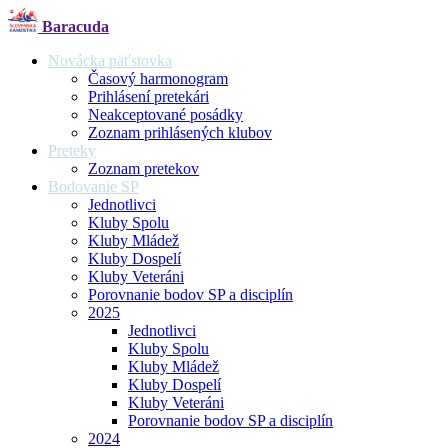
Baracuda
Novácka päťstovka
Časový harmonogram
Prihlásení pretekári
Neakceptované posádky
Zoznam prihlásených klubov
Preteky
Zoznam pretekov
Bodovanie SP
Jednotlivci
Kluby Spolu
Kluby Mládež
Kluby Dospelí
Kluby Veteráni
Porovnanie bodov SP a disciplín
2025
Jednotlivci
Kluby Spolu
Kluby Mládež
Kluby Dospelí
Kluby Veteráni
Porovnanie bodov SP a disciplín
2024