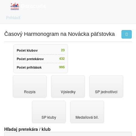
Baracuda
Prihlásiť
Časový Harmonogram na Novácka päťstovka
23
Počet klubov
432
Počet pretekárov
995
Počet prihlášok
Rozpis
Výsledky
SP jednotlivci
SP kluby
Medailová bil.
Hľadaj pretekára / klub