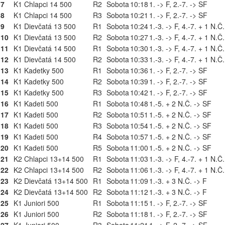
7
K1 Chlapci 14 500
R2
Sobota
10:18
1. -> F, 2.-7. -> SF
8
K1 Chlapci 14 500
R3
Sobota
10:21
1. -> F, 2.-7. -> SF
9
K1 Dievčatá 13 500
R1
Sobota
10:24
1.-3. -> F, 4.-7. + 1 N.Č
10
K1 Dievčatá 13 500
R2
Sobota
10:27
1.-3. -> F, 4.-7. + 1 N.Č
11
K1 Dievčatá 14 500
R1
Sobota
10:30
1.-3. -> F, 4.-7. + 1 N.Č
12
K1 Dievčatá 14 500
R2
Sobota
10:33
1.-3. -> F, 4.-7. + 1 N.Č
13
K1 Kadetky 500
R1
Sobota
10:36
1. -> F, 2.-7. -> SF
14
K1 Kadetky 500
R2
Sobota
10:39
1. -> F, 2.-7. -> SF
15
K1 Kadetky 500
R3
Sobota
10:42
1. -> F, 2.-7. -> SF
16
K1 Kadeti 500
R1
Sobota
10:48
1.-5. + 2 N.Č. -> SF
17
K1 Kadeti 500
R2
Sobota
10:51
1.-5. + 2 N.Č. -> SF
18
K1 Kadeti 500
R3
Sobota
10:54
1.-5. + 2 N.Č. -> SF
19
K1 Kadeti 500
R4
Sobota
10:57
1.-5. + 2 N.Č. -> SF
20
K1 Kadeti 500
R5
Sobota
11:00
1.-5. + 2 N.Č. -> SF
21
K2 Chlapci 13+14 500
R1
Sobota
11:03
1.-3. -> F, 4.-7. + 1 N.Č
22
K2 Chlapci 13+14 500
R2
Sobota
11:06
1.-3. -> F, 4.-7. + 1 N.Č
23
K2 Dievčatá 13+14 500
R1
Sobota
11:09
1.-3. + 3 N.Č. -> F
24
K2 Dievčatá 13+14 500
R2
Sobota
11:12
1.-3. + 3 N.Č. -> F
25
K1 Juniori 500
R1
Sobota
11:15
1. -> F, 2.-7. -> SF
26
K1 Juniori 500
R2
Sobota
11:18
1. -> F, 2.-7. -> SF