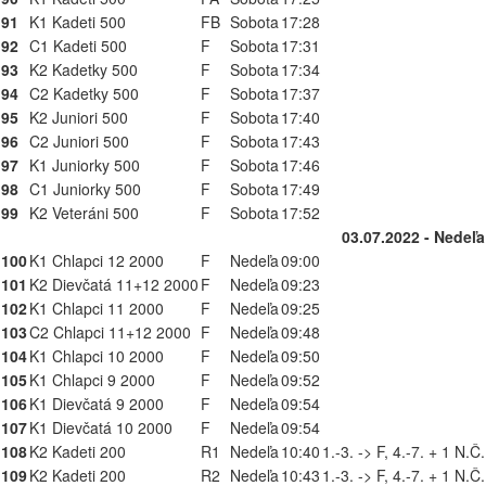
91
K1 Kadeti 500
FB
Sobota
17:28
92
C1 Kadeti 500
F
Sobota
17:31
93
K2 Kadetky 500
F
Sobota
17:34
94
C2 Kadetky 500
F
Sobota
17:37
95
K2 Juniori 500
F
Sobota
17:40
96
C2 Juniori 500
F
Sobota
17:43
97
K1 Juniorky 500
F
Sobota
17:46
98
C1 Juniorky 500
F
Sobota
17:49
99
K2 Veteráni 500
F
Sobota
17:52
03.07.2022 - Nedeľa
100
K1 Chlapci 12 2000
F
Nedeľa
09:00
101
K2 Dievčatá 11+12 2000
F
Nedeľa
09:23
102
K1 Chlapci 11 2000
F
Nedeľa
09:25
103
C2 Chlapci 11+12 2000
F
Nedeľa
09:48
104
K1 Chlapci 10 2000
F
Nedeľa
09:50
105
K1 Chlapci 9 2000
F
Nedeľa
09:52
106
K1 Dievčatá 9 2000
F
Nedeľa
09:54
107
K1 Dievčatá 10 2000
F
Nedeľa
09:54
108
K2 Kadeti 200
R1
Nedeľa
10:40
1.-3. -> F, 4.-7. + 1 N.Č
109
K2 Kadeti 200
R2
Nedeľa
10:43
1.-3. -> F, 4.-7. + 1 N.Č