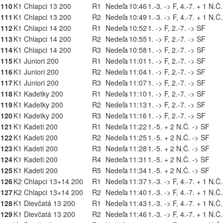
110
K1 Chlapci 13 200
R1
Nedeľa
10:46
1.-3. -> F, 4.-7. + 1 N.Č
111
K1 Chlapci 13 200
R2
Nedeľa
10:49
1.-3. -> F, 4.-7. + 1 N.Č
112
K1 Chlapci 14 200
R1
Nedeľa
10:52
1. -> F, 2.-7. -> SF
113
K1 Chlapci 14 200
R2
Nedeľa
10:55
1. -> F, 2.-7. -> SF
114
K1 Chlapci 14 200
R3
Nedeľa
10:58
1. -> F, 2.-7. -> SF
115
K1 Juniori 200
R1
Nedeľa
11:01
1. -> F, 2.-7. -> SF
116
K1 Juniori 200
R2
Nedeľa
11:04
1. -> F, 2.-7. -> SF
117
K1 Juniori 200
R3
Nedeľa
11:07
1. -> F, 2.-7. -> SF
118
K1 Kadetky 200
R1
Nedeľa
11:10
1. -> F, 2.-7. -> SF
119
K1 Kadetky 200
R2
Nedeľa
11:13
1. -> F, 2.-7. -> SF
120
K1 Kadetky 200
R3
Nedeľa
11:16
1. -> F, 2.-7. -> SF
121
K1 Kadeti 200
R1
Nedeľa
11:22
1.-5. + 2 N.Č. -> SF
122
K1 Kadeti 200
R2
Nedeľa
11:25
1.-5. + 2 N.Č. -> SF
123
K1 Kadeti 200
R3
Nedeľa
11:28
1.-5. + 2 N.Č. -> SF
124
K1 Kadeti 200
R4
Nedeľa
11:31
1.-5. + 2 N.Č. -> SF
125
K1 Kadeti 200
R5
Nedeľa
11:34
1.-5. + 2 N.Č. -> SF
126
K2 Chlapci 13+14 200
R1
Nedeľa
11:37
1.-3. -> F, 4.-7. + 1 N.Č
127
K2 Chlapci 13+14 200
R2
Nedeľa
11:40
1.-3. -> F, 4.-7. + 1 N.Č
128
K1 Dievčatá 13 200
R1
Nedeľa
11:43
1.-3. -> F, 4.-7. + 1 N.Č
129
K1 Dievčatá 13 200
R2
Nedeľa
11:46
1.-3. -> F, 4.-7. + 1 N.Č