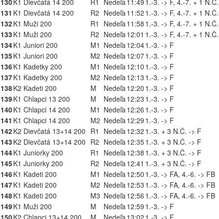
130
K1 Dievčatá 14 200
R1
Nedeľa
11:49
1.-3. -> F, 4.-7. + 1 N.Č
131
K1 Dievčatá 14 200
R2
Nedeľa
11:52
1.-3. -> F, 4.-7. + 1 N.Č
132
K1 Muži 200
R1
Nedeľa
11:58
1.-3. -> F, 4.-7. + 1 N.Č
133
K1 Muži 200
R2
Nedeľa
12:01
1.-3. -> F, 4.-7. + 1 N.Č
134
K1 Juniori 200
M1
Nedeľa
12:04
1.-3. -> F
135
K1 Juniori 200
M2
Nedeľa
12:07
1.-3. -> F
136
K1 Kadetky 200
M1
Nedeľa
12:10
1.-3. -> F
137
K1 Kadetky 200
M2
Nedeľa
12:13
1.-3. -> F
138
K2 Kadeti 200
M
Nedeľa
12:20
1.-3. -> F
139
K1 Chlapci 13 200
M
Nedeľa
12:23
1.-3. -> F
140
K1 Chlapci 14 200
M1
Nedeľa
12:26
1.-3. -> F
141
K1 Chlapci 14 200
M2
Nedeľa
12:29
1.-3. -> F
142
K2 Dievčatá 13+14 200
R1
Nedeľa
12:32
1.-3. + 3 N.Č. -> F
143
K2 Dievčatá 13+14 200
R2
Nedeľa
12:35
1.-3. + 3 N.Č. -> F
144
K1 Juniorky 200
R1
Nedeľa
12:38
1.-3. + 3 N.Č. -> F
145
K1 Juniorky 200
R2
Nedeľa
12:41
1.-3. + 3 N.Č. -> F
146
K1 Kadeti 200
M1
Nedeľa
12:50
1.-3. -> FA, 4.-6. -> FB
147
K1 Kadeti 200
M2
Nedeľa
12:53
1.-3. -> FA, 4.-6. -> FB
148
K1 Kadeti 200
M3
Nedeľa
12:56
1.-3. -> FA, 4.-6. -> FB
149
K1 Muži 200
M
Nedeľa
12:59
1.-3. -> F
150
K2 Chlapci 13+14 200
M
Nedeľa
13:02
1.-3. -> F