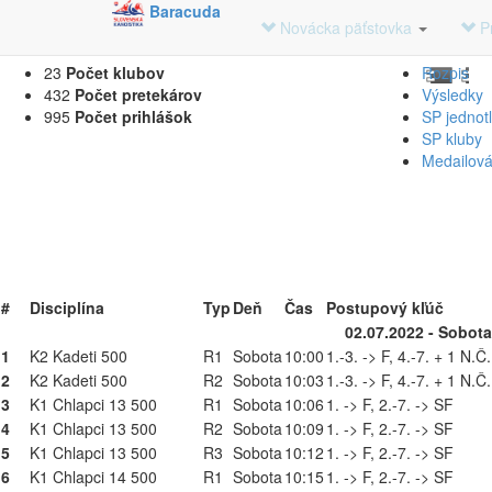
Baracuda
Časový Harmonogram na Novácka päťsto
Novácka päťstovka
P
23
Počet klubov
Rozpis
432
Počet pretekárov
Výsledky
995
Počet prihlášok
SP jednotl
SP kluby
Medailová 
#
Disciplína
Typ
Deň
Čas
Postupový kľúč
02.07.2022 - Sobota
1
K2 Kadeti 500
R1
Sobota
10:00
1.-3. -> F, 4.-7. + 1 N.Č
2
K2 Kadeti 500
R2
Sobota
10:03
1.-3. -> F, 4.-7. + 1 N.Č
3
K1 Chlapci 13 500
R1
Sobota
10:06
1. -> F, 2.-7. -> SF
4
K1 Chlapci 13 500
R2
Sobota
10:09
1. -> F, 2.-7. -> SF
5
K1 Chlapci 13 500
R3
Sobota
10:12
1. -> F, 2.-7. -> SF
6
K1 Chlapci 14 500
R1
Sobota
10:15
1. -> F, 2.-7. -> SF