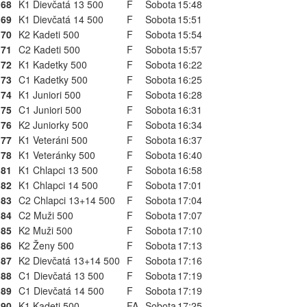
68
K1 Dievčatá 13 500
F
Sobota
15:48
69
K1 Dievčatá 14 500
F
Sobota
15:51
70
K2 Kadeti 500
F
Sobota
15:54
71
C2 Kadeti 500
F
Sobota
15:57
72
K1 Kadetky 500
F
Sobota
16:22
73
C1 Kadetky 500
F
Sobota
16:25
74
K1 Juniori 500
F
Sobota
16:28
75
C1 Juniori 500
F
Sobota
16:31
76
K2 Juniorky 500
F
Sobota
16:34
77
K1 Veteráni 500
F
Sobota
16:37
78
K1 Veteránky 500
F
Sobota
16:40
81
K1 Chlapci 13 500
F
Sobota
16:58
82
K1 Chlapci 14 500
F
Sobota
17:01
83
C2 Chlapci 13+14 500
F
Sobota
17:04
84
C2 Muži 500
F
Sobota
17:07
85
K2 Muži 500
F
Sobota
17:10
86
K2 Ženy 500
F
Sobota
17:13
87
K2 Dievčatá 13+14 500
F
Sobota
17:16
88
C1 Dievčatá 13 500
F
Sobota
17:19
89
C1 Dievčatá 14 500
F
Sobota
17:19
90
K1 Kadeti 500
FA
Sobota
17:25