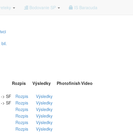
vka
reteky
Bodovanie SP
IS Baracuda
ivci
bil.
Rozpis
Výsledky
Photofinish
Video
. -> SF
Rozpis
Výsledky
. -> SF
Rozpis
Výsledky
Rozpis
Výsledky
Rozpis
Výsledky
Rozpis
Výsledky
Rozpis
Výsledky