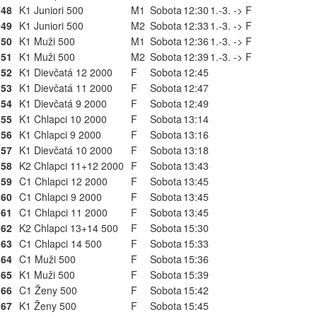
48
K1 Juniori 500
M1
Sobota
12:30
1.-3. -> F
49
K1 Juniori 500
M2
Sobota
12:33
1.-3. -> F
50
K1 Muži 500
M1
Sobota
12:36
1.-3. -> F
51
K1 Muži 500
M2
Sobota
12:39
1.-3. -> F
52
K1 Dievčatá 12 2000
F
Sobota
12:45
53
K1 Dievčatá 11 2000
F
Sobota
12:47
54
K1 Dievčatá 9 2000
F
Sobota
12:49
55
K1 Chlapci 10 2000
F
Sobota
13:14
56
K1 Chlapci 9 2000
F
Sobota
13:16
57
K1 Dievčatá 10 2000
F
Sobota
13:18
58
K2 Chlapci 11+12 2000
F
Sobota
13:43
59
C1 Chlapci 12 2000
F
Sobota
13:45
60
C1 Chlapci 9 2000
F
Sobota
13:45
61
C1 Chlapci 11 2000
F
Sobota
13:45
62
K2 Chlapci 13+14 500
F
Sobota
15:30
63
C1 Chlapci 14 500
F
Sobota
15:33
64
C1 Muži 500
F
Sobota
15:36
65
K1 Muži 500
F
Sobota
15:39
66
C1 Ženy 500
F
Sobota
15:42
67
K1 Ženy 500
F
Sobota
15:45