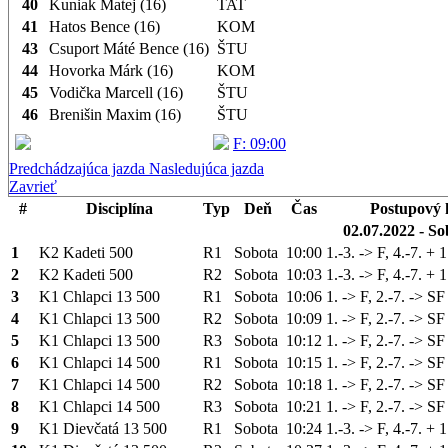
40
Kuniak Matej (16)
TAT
41
Hatos Bence (16)
KOM
43
Csuport Máté Bence (16)
ŠTU
44
Hovorka Márk (16)
KOM
45
Vodička Marcell (16)
ŠTU
46
Brenišin Maxim (16)
ŠTU
F: 09:00
Predchádzajúca jazda
Nasledujúca jazda
Zavrieť
#
Disciplína
Typ
Deň
Čas
Postupový 
02.07.2022 - So
1
K2 Kadeti 500
R1
Sobota
10:00
1.-3. -> F, 4.-7. +
2
K2 Kadeti 500
R2
Sobota
10:03
1.-3. -> F, 4.-7. +
3
K1 Chlapci 13 500
R1
Sobota
10:06
1. -> F, 2.-7. -> SF
4
K1 Chlapci 13 500
R2
Sobota
10:09
1. -> F, 2.-7. -> SF
5
K1 Chlapci 13 500
R3
Sobota
10:12
1. -> F, 2.-7. -> SF
6
K1 Chlapci 14 500
R1
Sobota
10:15
1. -> F, 2.-7. -> SF
7
K1 Chlapci 14 500
R2
Sobota
10:18
1. -> F, 2.-7. -> SF
8
K1 Chlapci 14 500
R3
Sobota
10:21
1. -> F, 2.-7. -> SF
9
K1 Dievčatá 13 500
R1
Sobota
10:24
1.-3. -> F, 4.-7. +