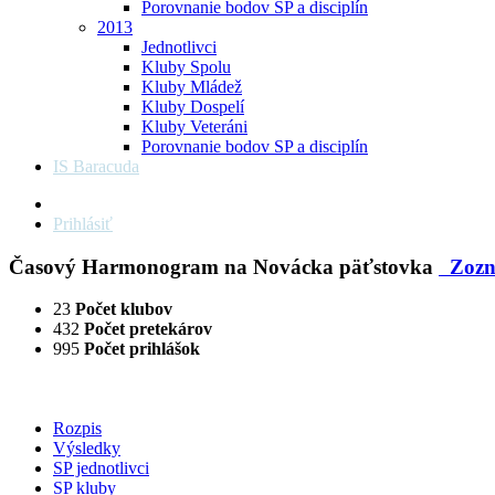
Porovnanie bodov SP a disciplín
2013
Jednotlivci
Kluby Spolu
Kluby Mládež
Kluby Dospelí
Kluby Veteráni
Porovnanie bodov SP a disciplín
IS Baracuda
Prihlásiť
Časový Harmonogram na Novácka päťstovka
Zoz
23
Počet klubov
432
Počet pretekárov
995
Počet prihlášok
Rozpis
Výsledky
SP jednotlivci
SP kluby