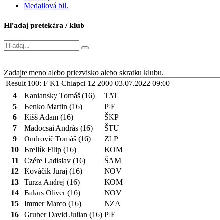
Medailová bil.
Hľadaj pretekára / klub
Zadajte meno alebo priezvisko alebo skratku klubu.
Result 100: F K1 Chlapci 12 2000
03.07.2022 09:00
4
Kaniansky Tomáš (16)
TAT
5
Benko Martin (16)
PIE
6
Kišš Adam (16)
ŠKP
7
Madocsai András (16)
ŠTU
9
Ondrovič Tomáš (16)
ZLP
10
Brellík Filip (16)
KOM
11
Czére Ladislav (16)
ŠAM
12
Kováčik Juraj (16)
NOV
13
Turza Andrej (16)
KOM
14
Bakus Oliver (16)
NOV
15
Immer Marco (16)
NZA
16
Gruber David Julian (16)
PIE