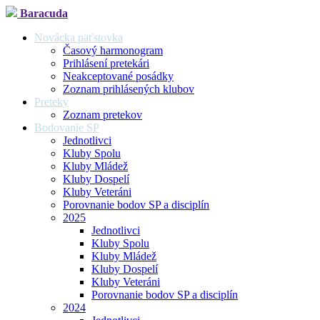
Baracuda
Novácka päťstovka
Časový harmonogram
Prihlásení pretekári
Neakceptované posádky
Zoznam prihlásených klubov
Preteky
Zoznam pretekov
Bodovanie SP
Jednotlivci
Kluby Spolu
Kluby Mládež
Kluby Dospelí
Kluby Veteráni
Porovnanie bodov SP a disciplín
2025
Jednotlivci
Kluby Spolu
Kluby Mládež
Kluby Dospelí
Kluby Veteráni
Porovnanie bodov SP a disciplín
2024