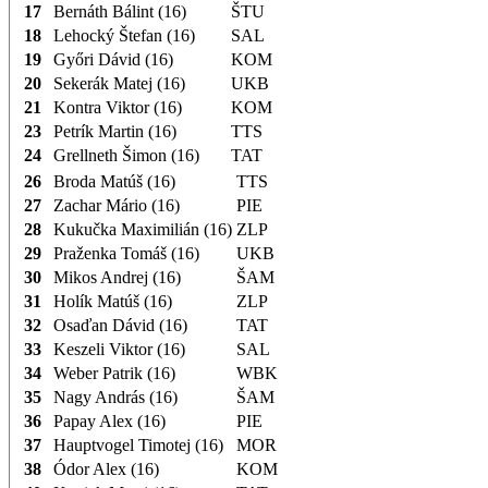
17
Bernáth Bálint (16)
ŠTU
18
Lehocký Štefan (16)
SAL
19
Győri Dávid (16)
KOM
20
Sekerák Matej (16)
UKB
21
Kontra Viktor (16)
KOM
23
Petrík Martin (16)
TTS
24
Grellneth Šimon (16)
TAT
26
Broda Matúš (16)
TTS
27
Zachar Mário (16)
PIE
28
Kukučka Maximilián (16)
ZLP
29
Praženka Tomáš (16)
UKB
30
Mikos Andrej (16)
ŠAM
31
Holík Matúš (16)
ZLP
32
Osaďan Dávid (16)
TAT
33
Keszeli Viktor (16)
SAL
34
Weber Patrik (16)
WBK
35
Nagy András (16)
ŠAM
36
Papay Alex (16)
PIE
37
Hauptvogel Timotej (16)
MOR
38
Ódor Alex (16)
KOM