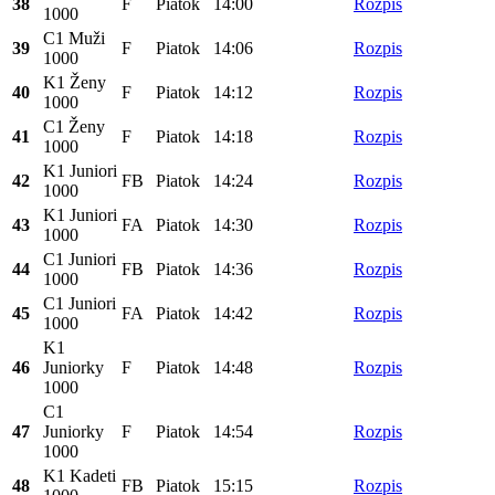
38
F
Piatok
14:00
Rozpis
1000
C1 Muži
39
F
Piatok
14:06
Rozpis
1000
K1 Ženy
40
F
Piatok
14:12
Rozpis
1000
C1 Ženy
41
F
Piatok
14:18
Rozpis
1000
K1 Juniori
42
FB
Piatok
14:24
Rozpis
1000
K1 Juniori
43
FA
Piatok
14:30
Rozpis
1000
C1 Juniori
44
FB
Piatok
14:36
Rozpis
1000
C1 Juniori
45
FA
Piatok
14:42
Rozpis
1000
K1
46
Juniorky
F
Piatok
14:48
Rozpis
1000
C1
47
Juniorky
F
Piatok
14:54
Rozpis
1000
K1 Kadeti
48
FB
Piatok
15:15
Rozpis