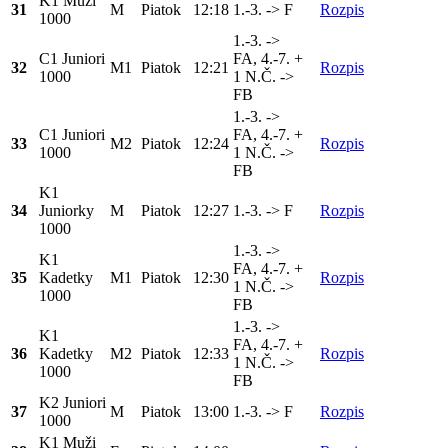
K1 Muži
31
M
Piatok
12:18
1.-3. -> F
Rozpis
1000
1.-3. ->
C1 Juniori
FA, 4.-7. +
32
M1
Piatok
12:21
Rozpis
1000
1 N.Č. ->
FB
1.-3. ->
C1 Juniori
FA, 4.-7. +
33
M2
Piatok
12:24
Rozpis
1000
1 N.Č. ->
FB
K1
34
Juniorky
M
Piatok
12:27
1.-3. -> F
Rozpis
1000
1.-3. ->
K1
FA, 4.-7. +
35
Kadetky
M1
Piatok
12:30
Rozpis
1 N.Č. ->
1000
FB
1.-3. ->
K1
FA, 4.-7. +
36
Kadetky
M2
Piatok
12:33
Rozpis
1 N.Č. ->
1000
FB
K2 Juniori
37
M
Piatok
13:00
1.-3. -> F
Rozpis
1000
K1 Muži