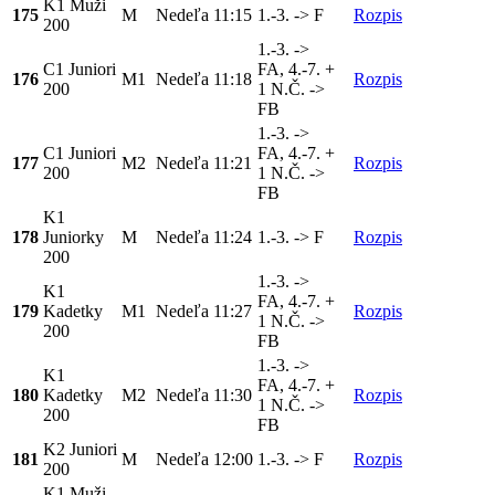
K1 Muži
175
M
Nedeľa
11:15
1.-3. -> F
Rozpis
200
1.-3. ->
C1 Juniori
FA, 4.-7. +
176
M1
Nedeľa
11:18
Rozpis
200
1 N.Č. ->
FB
1.-3. ->
C1 Juniori
FA, 4.-7. +
177
M2
Nedeľa
11:21
Rozpis
200
1 N.Č. ->
FB
K1
178
Juniorky
M
Nedeľa
11:24
1.-3. -> F
Rozpis
200
1.-3. ->
K1
FA, 4.-7. +
179
Kadetky
M1
Nedeľa
11:27
Rozpis
1 N.Č. ->
200
FB
1.-3. ->
K1
FA, 4.-7. +
180
Kadetky
M2
Nedeľa
11:30
Rozpis
1 N.Č. ->
200
FB
K2 Juniori
181
M
Nedeľa
12:00
1.-3. -> F
Rozpis
200
K1 Muži