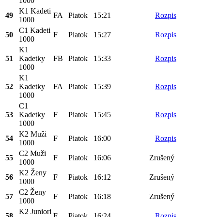
1000
K1 Kadeti
49
FA
Piatok
15:21
Rozpis
1000
C1 Kadeti
50
F
Piatok
15:27
Rozpis
1000
K1
51
Kadetky
FB
Piatok
15:33
Rozpis
1000
K1
52
Kadetky
FA
Piatok
15:39
Rozpis
1000
C1
53
Kadetky
F
Piatok
15:45
Rozpis
1000
K2 Muži
54
F
Piatok
16:00
Rozpis
1000
C2 Muži
55
F
Piatok
16:06
Zrušený
1000
K2 Ženy
56
F
Piatok
16:12
Zrušený
1000
C2 Ženy
57
F
Piatok
16:18
Zrušený
1000
K2 Juniori
58
F
Piatok
16:24
Rozpis