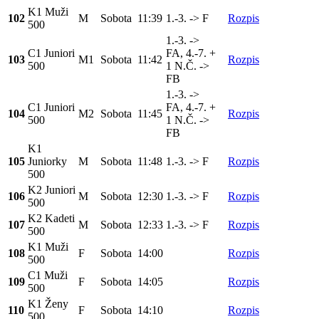
K1 Muži
102
M
Sobota
11:39
1.-3. -> F
Rozpis
500
1.-3. ->
C1 Juniori
FA, 4.-7. +
103
M1
Sobota
11:42
Rozpis
500
1 N.Č. ->
FB
1.-3. ->
C1 Juniori
FA, 4.-7. +
104
M2
Sobota
11:45
Rozpis
500
1 N.Č. ->
FB
K1
105
Juniorky
M
Sobota
11:48
1.-3. -> F
Rozpis
500
K2 Juniori
106
M
Sobota
12:30
1.-3. -> F
Rozpis
500
K2 Kadeti
107
M
Sobota
12:33
1.-3. -> F
Rozpis
500
K1 Muži
108
F
Sobota
14:00
Rozpis
500
C1 Muži
109
F
Sobota
14:05
Rozpis
500
K1 Ženy
110
F
Sobota
14:10
Rozpis
500