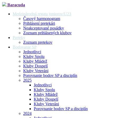
Baracuda
Medzinárodná regata juniorov/U23
Časový harmonogram
Prihlásení pretekári
Neakceptované posádky
Zoznam prihlásených klubov
Preteky
Zoznam pretekov
Bodovanie SP
Jednotlivci
Kluby Spolu
Kluby Mládež
Kluby Dospelí
Kluby Veteráni
Porovnanie bodov SP a disciplín
2025
Jednotlivci
Kluby Spolu
Kluby Mládež
Kluby Dospelí
Kluby Veteráni
Porovnanie bodov SP a disciplín
2024