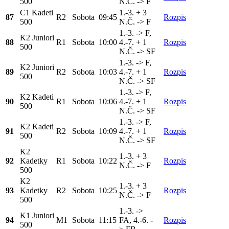
500
N.Č. -> F
C1 Kadeti
1.-3. + 3
87
R2
Sobota
09:45
Rozpis
500
N.Č. -> F
1.-3. -> F,
K2 Juniori
88
R1
Sobota
10:00
4.-7. + 1
Rozpis
500
N.Č. -> SF
1.-3. -> F,
K2 Juniori
89
R2
Sobota
10:03
4.-7. + 1
Rozpis
500
N.Č. -> SF
1.-3. -> F,
K2 Kadeti
90
R1
Sobota
10:06
4.-7. + 1
Rozpis
500
N.Č. -> SF
1.-3. -> F,
K2 Kadeti
91
R2
Sobota
10:09
4.-7. + 1
Rozpis
500
N.Č. -> SF
K2
1.-3. + 3
92
Kadetky
R1
Sobota
10:22
Rozpis
N.Č. -> F
500
K2
1.-3. + 3
93
Kadetky
R2
Sobota
10:25
Rozpis
N.Č. -> F
500
1.-3. ->
K1 Juniori
94
M1
Sobota
11:15
FA, 4.-6. -
Rozpis
500