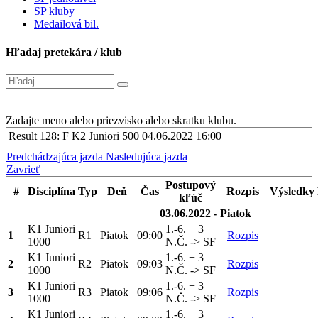
SP kluby
Medailová bil.
Hľadaj pretekára / klub
Zadajte meno alebo priezvisko alebo skratku klubu.
Result 128: F K2 Juniori 500
04.06.2022 16:00
Predchádzajúca jazda
Nasledujúca jazda
Zavrieť
Postupový
#
Disciplína
Typ
Deň
Čas
Rozpis
Výsledky
kľúč
03.06.2022 - Piatok
K1 Juniori
1.-6. + 3
1
R1
Piatok
09:00
Rozpis
1000
N.Č. -> SF
K1 Juniori
1.-6. + 3
2
R2
Piatok
09:03
Rozpis
1000
N.Č. -> SF
K1 Juniori
1.-6. + 3
3
R3
Piatok
09:06
Rozpis
1000
N.Č. -> SF
K1 Juniori
1.-6. + 3