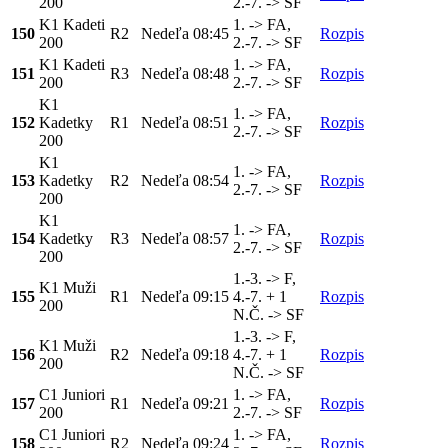
200
2.-7. -> SF
K1 Kadeti
1. -> FA,
150
R2
Nedeľa
08:45
Rozpis
200
2.-7. -> SF
K1 Kadeti
1. -> FA,
151
R3
Nedeľa
08:48
Rozpis
200
2.-7. -> SF
K1
1. -> FA,
152
Kadetky
R1
Nedeľa
08:51
Rozpis
2.-7. -> SF
200
K1
1. -> FA,
153
Kadetky
R2
Nedeľa
08:54
Rozpis
2.-7. -> SF
200
K1
1. -> FA,
154
Kadetky
R3
Nedeľa
08:57
Rozpis
2.-7. -> SF
200
1.-3. -> F,
K1 Muži
155
R1
Nedeľa
09:15
4.-7. + 1
Rozpis
200
N.Č. -> SF
1.-3. -> F,
K1 Muži
156
R2
Nedeľa
09:18
4.-7. + 1
Rozpis
200
N.Č. -> SF
C1 Juniori
1. -> FA,
157
R1
Nedeľa
09:21
Rozpis
200
2.-7. -> SF
C1 Juniori
1. -> FA,
158
R2
Nedeľa
09:24
Rozpis