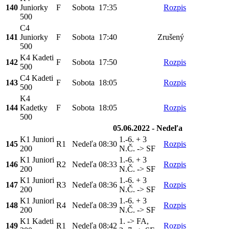
140
Juniorky
F
Sobota
17:35
Rozpis
500
C4
141
Juniorky
F
Sobota
17:40
Zrušený
500
K4 Kadeti
142
F
Sobota
17:50
Rozpis
500
C4 Kadeti
143
F
Sobota
18:05
Rozpis
500
K4
144
Kadetky
F
Sobota
18:05
Rozpis
500
05.06.2022 - Nedeľa
K1 Juniori
1.-6. + 3
145
R1
Nedeľa
08:30
Rozpis
200
N.Č. -> SF
K1 Juniori
1.-6. + 3
146
R2
Nedeľa
08:33
Rozpis
200
N.Č. -> SF
K1 Juniori
1.-6. + 3
147
R3
Nedeľa
08:36
Rozpis
200
N.Č. -> SF
K1 Juniori
1.-6. + 3
148
R4
Nedeľa
08:39
Rozpis
200
N.Č. -> SF
K1 Kadeti
1. -> FA,
149
R1
Nedeľa
08:42
Rozpis