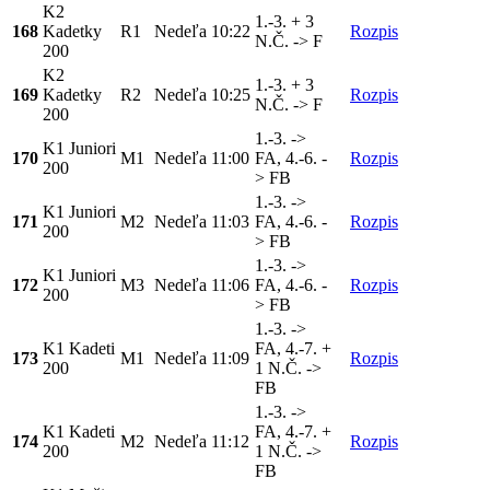
K2
1.-3. + 3
168
Kadetky
R1
Nedeľa
10:22
Rozpis
N.Č. -> F
200
K2
1.-3. + 3
169
Kadetky
R2
Nedeľa
10:25
Rozpis
N.Č. -> F
200
1.-3. ->
K1 Juniori
170
M1
Nedeľa
11:00
FA, 4.-6. -
Rozpis
200
> FB
1.-3. ->
K1 Juniori
171
M2
Nedeľa
11:03
FA, 4.-6. -
Rozpis
200
> FB
1.-3. ->
K1 Juniori
172
M3
Nedeľa
11:06
FA, 4.-6. -
Rozpis
200
> FB
1.-3. ->
K1 Kadeti
FA, 4.-7. +
173
M1
Nedeľa
11:09
Rozpis
200
1 N.Č. ->
FB
1.-3. ->
K1 Kadeti
FA, 4.-7. +
174
M2
Nedeľa
11:12
Rozpis
200
1 N.Č. ->
FB