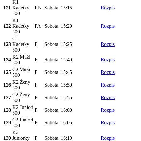
K1
121
Kadetky
FB
Sobota
15:15
Rozpis
500
K1
122
Kadetky
FA
Sobota
15:20
Rozpis
500
C1
123
Kadetky
F
Sobota
15:25
Rozpis
500
K2 Muži
124
F
Sobota
15:40
Rozpis
500
C2 Muži
125
F
Sobota
15:45
Rozpis
500
K2 Ženy
126
F
Sobota
15:50
Rozpis
500
C2 Ženy
127
F
Sobota
15:55
Rozpis
500
K2 Juniori
128
F
Sobota
16:00
Rozpis
500
C2 Juniori
129
F
Sobota
16:05
Rozpis
500
K2
130
Juniorky
F
Sobota
16:10
Rozpis