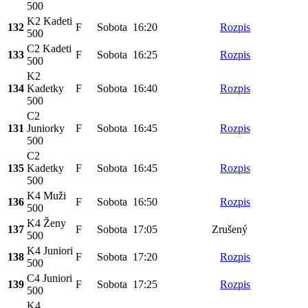
500
K2 Kadeti
132
F
Sobota
16:20
Rozpis
500
C2 Kadeti
133
F
Sobota
16:25
Rozpis
500
K2
134
Kadetky
F
Sobota
16:40
Rozpis
500
C2
131
Juniorky
F
Sobota
16:45
Rozpis
500
C2
135
Kadetky
F
Sobota
16:45
Rozpis
500
K4 Muži
136
F
Sobota
16:50
Rozpis
500
K4 Ženy
137
F
Sobota
17:05
Zrušený
500
K4 Juniori
138
F
Sobota
17:20
Rozpis
500
C4 Juniori
139
F
Sobota
17:25
Rozpis
500
K4