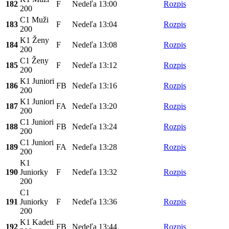
182
F
Nedeľa
13:00
Rozpis
200
C1 Muži
183
F
Nedeľa
13:04
Rozpis
200
K1 Ženy
184
F
Nedeľa
13:08
Rozpis
200
C1 Ženy
185
F
Nedeľa
13:12
Rozpis
200
K1 Juniori
186
FB
Nedeľa
13:16
Rozpis
200
K1 Juniori
187
FA
Nedeľa
13:20
Rozpis
200
C1 Juniori
188
FB
Nedeľa
13:24
Rozpis
200
C1 Juniori
189
FA
Nedeľa
13:28
Rozpis
200
K1
190
Juniorky
F
Nedeľa
13:32
Rozpis
200
C1
191
Juniorky
F
Nedeľa
13:36
Rozpis
200
K1 Kadeti
192
FB
Nedeľa
13:44
Rozpis