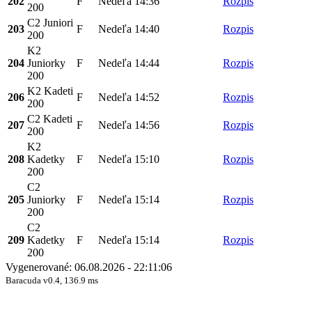
202
F
Nedeľa
14:36
Rozpis
200
C2 Juniori
203
F
Nedeľa
14:40
Rozpis
200
K2
204
Juniorky
F
Nedeľa
14:44
Rozpis
200
K2 Kadeti
206
F
Nedeľa
14:52
Rozpis
200
C2 Kadeti
207
F
Nedeľa
14:56
Rozpis
200
K2
208
Kadetky
F
Nedeľa
15:10
Rozpis
200
C2
205
Juniorky
F
Nedeľa
15:14
Rozpis
200
C2
209
Kadetky
F
Nedeľa
15:14
Rozpis
200
Vygenerované: 06.08.2026 - 22:11:06
Baracuda v0.4, 136.9 ms