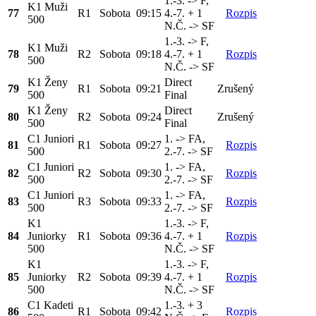
1.-3. -> F,
K1 Muži
77
R1
Sobota
09:15
4.-7. + 1
Rozpis
500
N.Č. -> SF
1.-3. -> F,
K1 Muži
78
R2
Sobota
09:18
4.-7. + 1
Rozpis
500
N.Č. -> SF
K1 Ženy
Direct
79
R1
Sobota
09:21
Zrušený
500
Final
K1 Ženy
Direct
80
R2
Sobota
09:24
Zrušený
500
Final
C1 Juniori
1. -> FA,
81
R1
Sobota
09:27
Rozpis
500
2.-7. -> SF
C1 Juniori
1. -> FA,
82
R2
Sobota
09:30
Rozpis
500
2.-7. -> SF
C1 Juniori
1. -> FA,
83
R3
Sobota
09:33
Rozpis
500
2.-7. -> SF
K1
1.-3. -> F,
84
Juniorky
R1
Sobota
09:36
4.-7. + 1
Rozpis
500
N.Č. -> SF
K1
1.-3. -> F,
85
Juniorky
R2
Sobota
09:39
4.-7. + 1
Rozpis
500
N.Č. -> SF
C1 Kadeti
1.-3. + 3
86
R1
Sobota
09:42
Rozpis