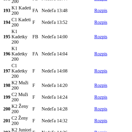
200
K1 Kadeti
193
FA
Nedeľa
13:48
Rozpis
200
C1 Kadeti
194
F
Nedeľa
13:52
Rozpis
200
K1
195
Kadetky
FB
Nedeľa
14:00
Rozpis
200
K1
196
Kadetky
FA
Nedeľa
14:04
Rozpis
200
C1
197
Kadetky
F
Nedeľa
14:08
Rozpis
200
K2 Muži
198
F
Nedeľa
14:20
Rozpis
200
C2 Muži
199
F
Nedeľa
14:24
Rozpis
200
K2 Ženy
200
F
Nedeľa
14:28
Rozpis
200
C2 Ženy
201
F
Nedeľa
14:32
Rozpis
200
K2 Juniori