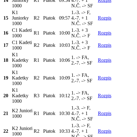
14
Juniorky
R1
Piatok
09:54
4.-7. + 1
Rozpis
1000
N.Č. -> SF
K1
1.-3. -> F,
15
Juniorky
R2
Piatok
09:57
4.-7. + 1
Rozpis
1000
N.Č. -> SF
C1 Kadeti
1.-3. + 3
16
R1
Piatok
10:00
Rozpis
1000
N.Č. -> F
C1 Kadeti
1.-3. + 3
17
R2
Piatok
10:03
Rozpis
1000
N.Č. -> F
K1
1. -> FA,
18
Kadetky
R1
Piatok
10:06
Rozpis
2.-7. -> SF
1000
K1
1. -> FA,
19
Kadetky
R2
Piatok
10:09
Rozpis
2.-7. -> SF
1000
K1
1. -> FA,
20
Kadetky
R3
Piatok
10:12
Rozpis
2.-7. -> SF
1000
1.-3. -> F,
K2 Juniori
21
R1
Piatok
10:30
4.-7. + 1
Rozpis
1000
N.Č. -> SF
1.-3. -> F,
K2 Juniori
22
R2
Piatok
10:33
4.-7. + 1
Rozpis
1000
N.Č. -> SF