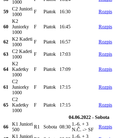
1000
C2 Juniori
59
F
Piatok
16:30
Rozpis
1000
K2
60
Juniorky
F
Piatok
16:45
Rozpis
1000
K2 Kadeti
62
F
Piatok
16:57
Rozpis
1000
C2 Kadeti
63
F
Piatok
17:03
Rozpis
1000
K2
64
Kadetky
F
Piatok
17:09
Rozpis
1000
C2
61
Juniorky
F
Piatok
17:15
Rozpis
1000
C2
65
Kadetky
F
Piatok
17:15
Rozpis
1000
04.06.2022 - Sobota
K1 Juniori
1.-6. + 3
66
R1
Sobota
08:30
Rozpis
500
N.Č. -> SF
K1 Juniori
1.-6. + 3