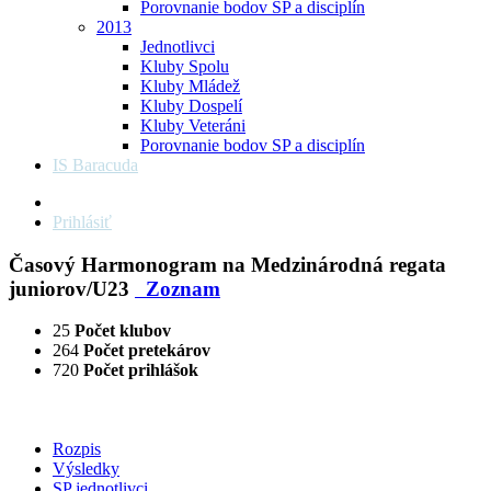
Porovnanie bodov SP a disciplín
2013
Jednotlivci
Kluby Spolu
Kluby Mládež
Kluby Dospelí
Kluby Veteráni
Porovnanie bodov SP a disciplín
IS Baracuda
Prihlásiť
Časový Harmonogram na Medzinárodná regata
juniorov/U23
Zoznam
25
Počet klubov
264
Počet pretekárov
720
Počet prihlášok
Rozpis
Výsledky
SP jednotlivci